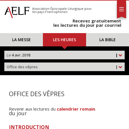
L'AELF
S'abonner
Association Épiscopale Liturgique
pour
les pays Francophones
Calendrier
Recevez gratuitement
Contact
les lectures du jour par courriel
LA MESSE
LES HEURES
LA BIBLE
Le
4 avr. 2018
|
Office des vêpres
|
OFFICE DES VÊPRES
Revenir aux lectures du
calendrier romain
.
du jour
INTRODUCTION