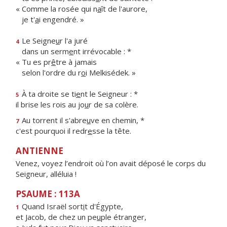
« Comme la rosée qui n
a
ît de l'aurore,
je t'
a
i engendré. »
Le Seigne
u
r l'a juré
4
dans un serm
e
nt irrévocable : *
« Tu es pr
ê
tre à jamais
selon l'ordre du r
o
i Melkisédek. »
À ta droite se ti
e
nt le Seigneur : *
5
il brise les rois au jo
u
r de sa colère.
Au torrent il s'abre
u
ve en chemin, *
7
c'est pourquoi il redr
e
sse la tête.
ANTIENNE
Venez, voyez l’endroit où l’on avait déposé le corps du
Seigneur, alléluia !
PSAUME : 113A
Quand Israël sort
i
t d'Égypte,
1
et Jacob, de chez un pe
u
ple étranger,