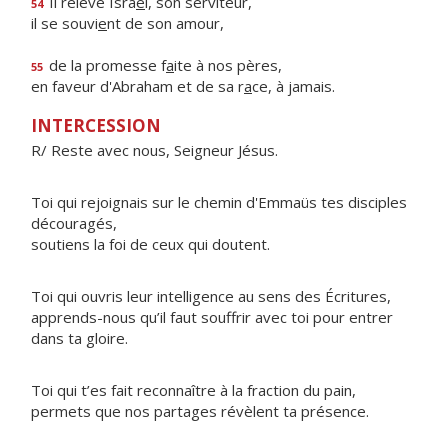
Il relève Isra
ë
l, son serviteur,
54
il se souvi
e
nt de son amour,
de la promesse f
a
ite à nos pères,
55
en faveur d'Abraham et de sa r
a
ce, à jamais.
INTERCESSION
R/ Reste avec nous, Seigneur Jésus.
Toi qui rejoignais sur le chemin d'Emmaüs tes disciples
découragés,
soutiens la foi de ceux qui doutent.
Toi qui ouvris leur intelligence au sens des Écritures,
apprends-nous qu’il faut souffrir avec toi pour entrer
dans ta gloire.
Toi qui t’es fait reconnaître à la fraction du pain,
permets que nos partages révèlent ta présence.