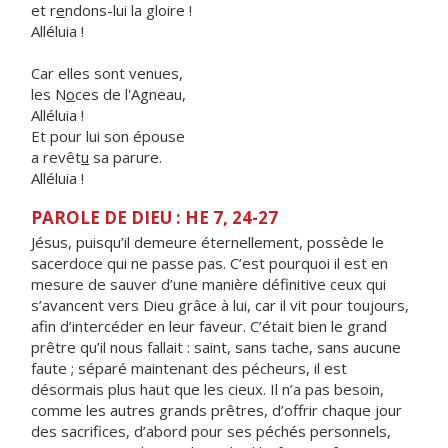
et r
e
ndons-lui la gloire !
Alléluia !
Car elles sont venues,
les N
o
ces de l'Agneau,
Alléluia !
Et pour lui son épouse
a revêt
u
sa parure.
Alléluia !
PAROLE DE DIEU : HE 7, 24-27
Jésus, puisqu’il demeure éternellement, possède le
sacerdoce qui ne passe pas. C’est pourquoi il est en
mesure de sauver d’une manière définitive ceux qui
s’avancent vers Dieu grâce à lui, car il vit pour toujours,
afin d’intercéder en leur faveur. C’était bien le grand
prêtre qu’il nous fallait : saint, sans tache, sans aucune
faute ; séparé maintenant des pécheurs, il est
désormais plus haut que les cieux. Il n’a pas besoin,
comme les autres grands prêtres, d’offrir chaque jour
des sacrifices, d’abord pour ses péchés personnels,