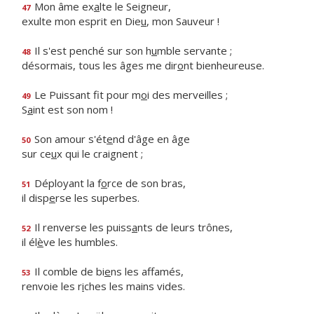
Mon âme ex
a
lte le Seigneur,
47
exulte mon esprit en Die
u
, mon Sauveur !
Il s'est penché sur son h
u
mble servante ;
48
désormais, tous les âges me dir
o
nt bienheureuse.
Le Puissant fit pour m
o
i des merveilles ;
49
S
a
int est son nom !
Son amour s'ét
e
nd d'âge en âge
50
sur ce
u
x qui le craignent ;
Déployant la f
o
rce de son bras,
51
il disp
e
rse les superbes.
Il renverse les puiss
a
nts de leurs trônes,
52
il él
è
ve les humbles.
Il comble de bi
e
ns les affamés,
53
renvoie les r
i
ches les mains vides.