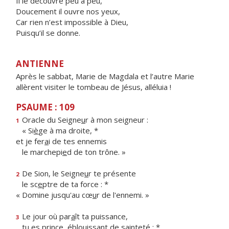
Il le découvre peu à peu,
Doucement il ouvre nos yeux,
Car rien n’est impossible à Dieu,
Puisqu’il se donne.
ANTIENNE
Après le sabbat, Marie de Magdala et l’autre Marie
allèrent visiter le tombeau de Jésus, alléluia !
PSAUME : 109
Oracle du Seigne
u
r à mon seigneur :
1
« Si
è
ge à ma droite, *
et je fer
a
i de tes ennemis
le marchepi
e
d de ton trône. »
De Sion, le Seigne
u
r te présente
2
le sc
e
ptre de ta force : *
« Domine jusqu'au cœ
u
r de l'ennemi. »
Le jour où par
a
ît ta puissance,
3
tu es prince, éblouiss
a
nt de sainteté : *