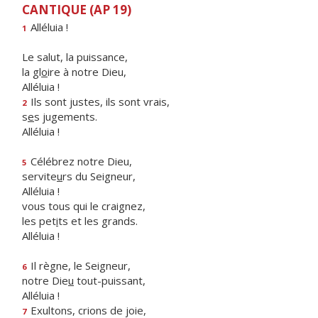
CANTIQUE (AP 19)
Alléluia !
1
Le salut, la puissance,
la gl
o
ire à notre Dieu,
Alléluia !
Ils sont justes, ils sont vrais,
2
s
e
s jugements.
Alléluia !
Célébrez notre Dieu,
5
servite
u
rs du Seigneur,
Alléluia !
vous tous qui le craignez,
les pet
i
ts et les grands.
Alléluia !
Il règne, le Seigneur,
6
notre Die
u
tout-puissant,
Alléluia !
Exultons, crions de joie,
7