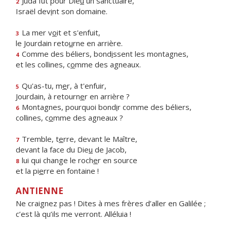
Juda fut pour Die
u
un sanctuaire,
2
Israël dev
i
nt son domaine.
La mer v
o
it et s'enfuit,
3
le Jourdain reto
u
rne en arrière.
Comme des béliers, bond
i
ssent les montagnes,
4
et les collines, c
o
mme des agneaux.
Qu'as-tu, m
e
r, à t'enfuir,
5
Jourdain, à retourn
e
r en arrière ?
Montagnes, pourquoi bond
i
r comme des béliers,
6
collines, c
o
mme des agneaux ?
Tremble, t
e
rre, devant le Maître,
7
devant la face du Die
u
de Jacob,
lui qui change le roch
e
r en source
8
et la pi
e
rre en fontaine !
ANTIENNE
Ne craignez pas ! Dites à mes frères d’aller en Galilée ;
c’est là qu’ils me verront. Alléluia !