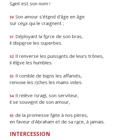
S
a
int est son nom !
Son amour s'ét
e
nd d'âge en âge
50
sur ce
u
x qui le craignent ;
Déployant la f
o
rce de son bras,
51
il disp
e
rse les superbes.
Il renverse les puiss
a
nts de leurs trônes,
52
il él
è
ve les humbles.
Il comble de bi
e
ns les affamés,
53
renvoie les r
i
ches les mains vides.
Il relève Isra
ë
l, son serviteur,
54
il se souvi
e
nt de son amour,
de la promesse f
a
ite à nos pères,
55
en faveur d'Abraham et de sa r
a
ce, à jamais.
INTERCESSION