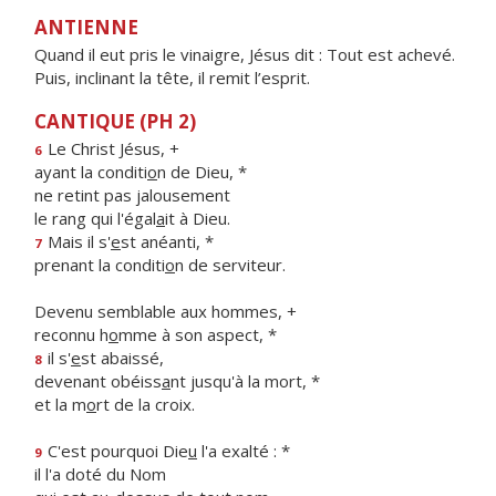
ANTIENNE
Quand il eut pris le vinaigre, Jésus dit : Tout est achevé.
Puis, inclinant la tête, il remit l’esprit.
CANTIQUE (PH 2)
Le Christ Jésus, +
6
ayant la conditi
o
n de Dieu, *
ne retint pas jalousement
le rang qui l'égal
a
it à Dieu.
Mais il s'
e
st anéanti, *
7
prenant la conditi
o
n de serviteur.
Devenu semblable aux hommes, +
reconnu h
o
mme à son aspect, *
il s'
e
st abaissé,
8
devenant obéiss
a
nt jusqu'à la mort, *
et la m
o
rt de la croix.
C'est pourquoi Die
u
l'a exalté : *
9
il l'a doté du Nom