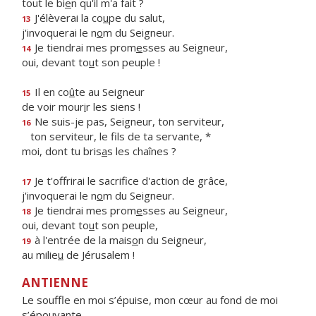
tout le bi
e
n qu'il m'a fait ?
J'élèverai la co
u
pe du salut,
13
j'invoquerai le n
o
m du Seigneur.
Je tiendrai mes prom
e
sses au Seigneur,
14
oui, devant to
u
t son peuple !
Il en co
û
te au Seigneur
15
de voir mour
i
r les siens !
Ne suis-je pas, Seigneur, ton serviteur,
16
ton serviteur, le f
ls de ta servante, *
moi, dont tu bris
a
s les chaînes ?
Je t'offrirai le sacrif
ce d'action de grâce,
17
j'invoquerai le n
o
m du Seigneur.
Je tiendrai mes prom
e
sses au Seigneur,
18
oui, devant to
u
t son peuple,
à l'entrée de la mais
o
n du Seigneur,
19
au milie
u
de Jérusalem !
ANTIENNE
Le souffle en moi s’épuise, mon cœur au fond de moi
s’épouvante.