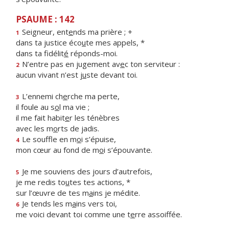
PSAUME : 142
Seigneur, ent
e
nds ma prière ; +
1
dans ta justice éco
u
te mes appels, *
dans ta fidélit
é
réponds-moi.
N’entre pas en jugement av
e
c ton serviteur :
2
aucun vivant n’est j
u
ste devant toi.
L’ennemi ch
e
rche ma perte,
3
il foule au s
o
l ma vie ;
il me fait habit
e
r les ténèbres
avec les m
o
rts de jadis.
Le souffle en m
o
i s’épuise,
4
mon cœur au fond de m
o
i s’épouvante.
Je me souviens des jours d’autrefois,
5
je me redis to
u
tes tes actions, *
sur l’œuvre de tes m
a
ins je médite.
Je tends les m
a
ins vers toi,
6
me voici devant toi comme une t
e
rre assoiffée.