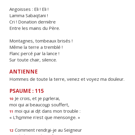
Angoisses : Eli ! Eli !
Lamma Sabaqtani !
Cri ! Donation dernière
Entre les mains du Père.
Montagnes, tombeaux brisés !
Même la terre a tremblé !
Flanc percé par la lance !
Sur toute chair, silence.
ANTIENNE
Hommes de toute la terre, venez et voyez ma douleur.
PSAUME : 115
Je crois, et je p
a
rlerai,
10
moi qui ai beauco
u
p souffert,
moi qui ai d
i
t dans mon trouble :
11
« L'h
o
mme n'est que mensonge. »
Comment rendr
a
i-je au Seigneur
12