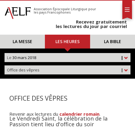
L'AELF
S'abonner
Association Épiscopale Liturgique
pour
les pays Francophones
Calendrier
Recevez gratuitement
Contact
les lectures du jour par courriel
LA MESSE
LES HEURES
LA BIBLE
Le
30 mars 2018
|
Office des vêpres
|
OFFICE DES VÊPRES
Revenir aux lectures du
calendrier romain
.
Le Vendredi Saint, la célébration de la
Passion tient lieu d'office du soir