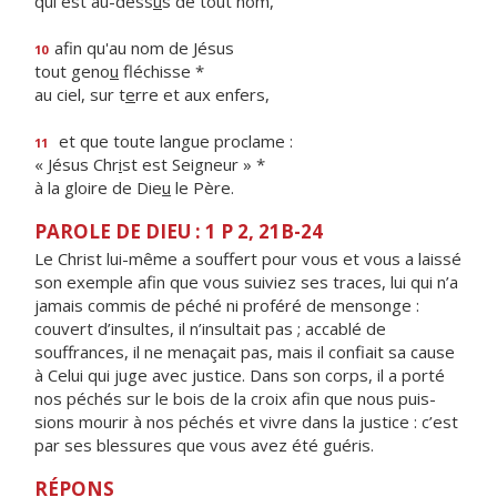
qui est au-dess
u
s de tout nom,
afin qu'au nom de Jésus
10
tout geno
u
fléchisse *
au ciel, sur t
e
rre et aux enfers,
et que toute langue proclame :
11
« Jésus Chr
i
st est Seigneur » *
à la gloire de Die
u
le Père.
PAROLE DE DIEU : 1 P 2, 21B-24
Le Christ lui-même a souffert pour vous et vous a laissé
son exemple afin que vous suiviez ses traces, lui qui n’a
jamais commis de péché ni proféré de mensonge :
couvert d’insultes, il n’insultait pas ; accablé de
souffrances, il ne menaçait pas, mais il confiait sa cause
à Celui qui juge avec justice. Dans son corps, il a porté
nos péchés sur le bois de la croix afin que nous puis­
sions mourir à nos péchés et vivre dans la justice : c’est
par ses blessures que vous avez été guéris.
RÉPONS