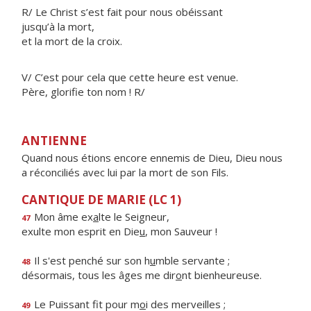
R/ Le Christ s’est fait pour nous obéissant
jusqu’à la mort,
et la mort de la croix.
V/ C’est pour cela que cette heure est venue.
Père, glorifie ton nom ! R/
ANTIENNE
Quand nous étions encore ennemis de Dieu, Dieu nous
a réconciliés avec lui par la mort de son Fils.
CANTIQUE DE MARIE (LC 1)
Mon âme ex
a
lte le Seigneur,
47
exulte mon esprit en Die
u
, mon Sauveur !
Il s'est penché sur son h
u
mble servante ;
48
désormais, tous les âges me dir
o
nt bienheureuse.
Le Puissant fit pour m
o
i des merveilles ;
49