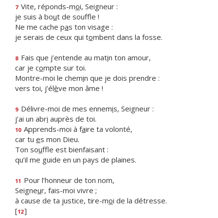
Vite, réponds-m
o
i, Seigneur :
7
je suis à bo
u
t de souffle !
Ne me cache p
a
s ton visage :
je serais de ceux qui t
o
mbent dans la fosse.
Fais que j’entende au mat
i
n ton amour,
8
car je c
o
mpte sur toi.
Montre-moi le chem
i
n que je dois prendre :
vers toi, j’él
è
ve mon âme !
Délivre-moi de mes ennem
i
s, Seigneur :
9
j’ai un abr
i
auprès de toi.
Apprends-moi à f
a
ire ta volonté,
10
car tu
e
s mon Dieu.
Ton so
u
ffle est bienfaisant :
qu’il me guide en un pays de plaines.
Pour l’honneur de ton nom,
11
Seigne
u
r, fais-moi vivre ;
à cause de ta justice, tire-m
o
i de la détresse.
[
]
12