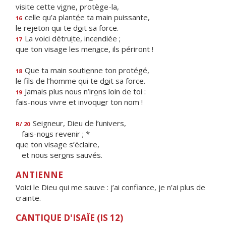
visite cette v
i
gne, protège-la,
celle qu’a plant
é
e ta main puissante,
16
le rejeton qui te d
o
it sa force.
La voici détru
i
te, incendiée ;
17
que ton visage les men
a
ce, ils périront !
Que ta main souti
e
nne ton protégé,
18
le fils de l’homme qui te d
o
it sa force.
Jamais plus nous n’ir
o
ns loin de toi :
19
fais-nous vivre et invoqu
e
r ton nom !
Seigneur, Dieu de l’univers,
R/ 20
fais-no
u
s revenir ; *
que ton visage s’éclaire,
et nous ser
o
ns sauvés.
ANTIENNE
Voici le Dieu qui me sauve : j’ai confiance, je n’ai plus de
crainte.
CANTIQUE D'ISAÏE (IS 12)