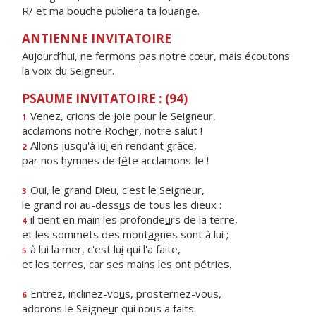
R/ et ma bouche publiera ta louange.
ANTIENNE INVITATOIRE
Aujourd’hui, ne fermons pas notre cœur, mais écoutons
la voix du Seigneur.
PSAUME INVITATOIRE : (94)
Venez, crions de j
o
ie pour le Seigneur,
1
acclamons notre Roch
e
r, notre salut !
Allons jusqu'à lu
i
en rendant grâce,
2
par nos hymnes de f
ê
te acclamons-le !
Oui, le grand Die
u
, c'est le Seigneur,
3
le grand roi au-dess
u
s de tous les dieux :
il tient en main les profonde
u
rs de la terre,
4
et les sommets des mont
a
gnes sont à lui ;
à lui la mer, c'est lu
i
qui l'a faite,
5
et les terres, car ses m
a
ins les ont pétries.
Entrez, inclinez-vo
u
s, prosternez-vous,
6
adorons le Seigne
u
r qui nous a faits.