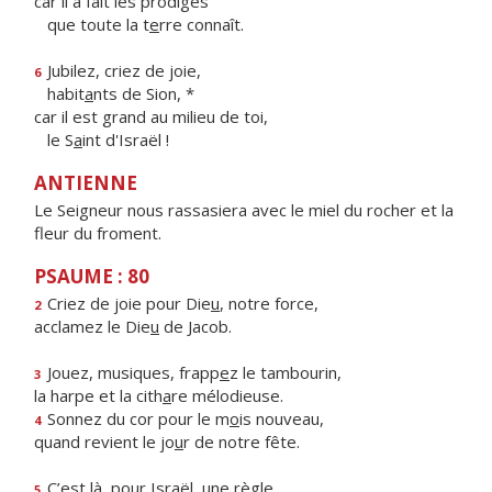
car il a fait les prodiges
que toute la t
e
rre connaît.
Jubilez, criez de joie,
6
habit
a
nts de Sion, *
car il est grand au milieu de toi,
le S
a
int d'Israël !
ANTIENNE
Le Seigneur nous rassasiera avec le miel du rocher et la
fleur du froment.
PSAUME : 80
Criez de joie pour Die
u
, notre force,
2
acclamez le Die
u
de Jacob.
Jouez, musiques, frapp
e
z le tambourin,
3
la harpe et la cith
a
re mélodieuse.
Sonnez du cor pour le m
o
is nouveau,
4
quand revient le jo
u
r de notre fête.
C’est là, pour Isra
ë
l, une règle,
5