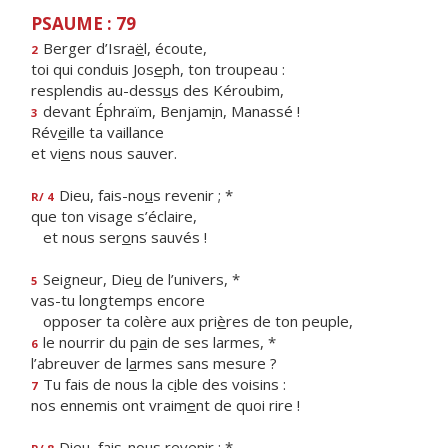
PSAUME : 79
Berger d’Isra
ë
l, écoute,
2
toi qui conduis Jos
e
ph, ton troupeau :
resplendis au-dess
u
s des Kéroubim,
devant Éphraïm, Benjam
i
n, Manassé !
3
Rév
e
ille ta vaillance
et vi
e
ns nous sauver.
Dieu, fais-no
u
s revenir ; *
R/ 4
que ton visage s’éclaire,
et nous ser
o
ns sauvés !
Seigneur, Die
u
de l’univers, *
5
vas-tu longtemps encore
opposer ta colère aux pri
è
res de ton peuple,
le nourrir du p
a
in de ses larmes, *
6
l’abreuver de l
a
rmes sans mesure ?
Tu fais de nous la c
i
ble des voisins :
7
nos ennemis ont vraim
e
nt de quoi rire !
Dieu, fais-no
u
s revenir ; *