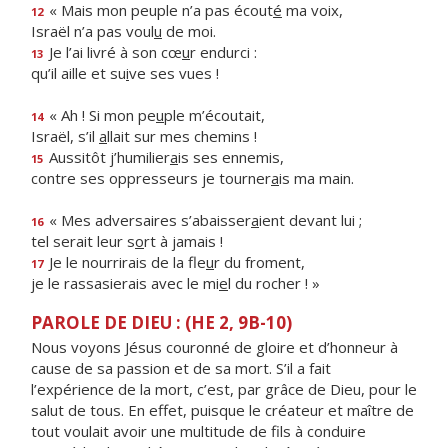
« Mais mon peuple n’a pas écout
é
ma voix,
12
Israël n’a pas voul
u
de moi.
Je l’ai livré à son cœ
u
r endurci :
13
qu’il aille et su
i
ve ses vues !
« Ah ! Si mon pe
u
ple m’écoutait,
14
Israël, s’il
a
llait sur mes chemins !
Aussitôt j’humilier
a
is ses ennemis,
15
contre ses oppresseurs je tourner
a
is ma main.
« Mes adversaires s’abaisser
a
ient devant lui ;
16
tel serait leur s
o
rt à jamais !
Je le nourrirais de la fle
u
r du froment,
17
je le rassasierais avec le mi
e
l du rocher ! »
PAROLE DE DIEU : (HE 2, 9B-10)
Nous voyons Jésus couronné de gloire et d’honneur à
cause de sa passion et de sa mort. S’il a fait
l’expérience de la mort, c’est, par grâce de Dieu, pour le
salut de tous. En effet, puisque le créateur et maître de
tout voulait avoir une multitude de fils à conduire