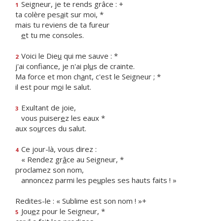
Seigneur, je te rends grâce : +
1
ta colère pes
a
it sur moi, *
mais tu reviens de ta fureur
e
t tu me consoles.
Voici le Die
u
qui me sauve : *
2
j'ai confiance, je n'ai pl
u
s de crainte.
Ma force et mon ch
a
nt, c'est le Seigneur ; *
il est pour m
o
i le salut.
Exultant de joie,
3
vous puiser
e
z les eaux *
aux so
u
rces du salut.
Ce jour-là, vous direz :
4
« Rendez gr
â
ce au Seigneur, *
proclamez son nom,
annoncez parmi les pe
u
ples ses hauts faits ! »
Redites-le : « Sublime est son nom ! »+
Jou
e
z pour le Seigneur, *
5