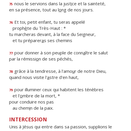
nous le servions dans la just
i
ce et la sainteté,
75
en sa présence, tout au l
o
ng de nos jours.
Et toi, petit enfant, tu seras appelé
76
proph
è
te du Très-Haut : *
tu marcheras devant, à la face du Seigneur,
et tu préparer
a
s ses chemins
pour donner à son peuple de conn
a
ître le salut
77
par la rémissi
o
n de ses péchés,
grâce à la tendresse, à l'amo
u
r de notre Dieu,
78
quand nous visite l'
a
stre d'en haut,
pour illuminer ceux qui habitent les ténèbres
79
et l'
o
mbre de la mort, *
pour conduire nos pas
au chem
i
n de la paix.
INTERCESSION
Unis à Jésus qui entre dans sa passion, supplions le