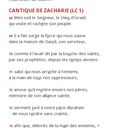
CANTIQUE DE ZACHARIE (LC 1)
Béni soit le Seigneur, le Die
u
d'Israël,
68
qui visite et rach
è
te son peuple.
Il a fait surgir la f
o
rce qui nous sauve
69
dans la maison de Dav
i
d, son serviteur,
comme il l'avait dit par la bo
u
che des saints,
70
par ses prophètes, depuis les t
e
mps anciens :
salut qui nous arr
a
che à l'ennemi,
71
à la main de to
u
s nos oppresseurs,
amour qu'il m
o
ntre envers nos pères,
72
mémoire de son alli
a
nce sainte,
serment juré à notre p
è
re Abraham
73
de nous r
e
ndre sans crainte,
afin que, délivrés de la m
a
in des ennemis, +
74