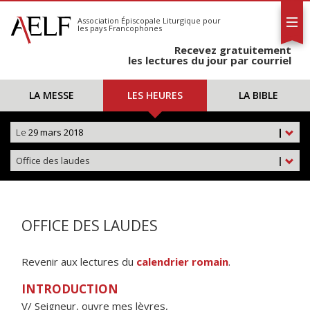
L'AELF
S'abonner
Association Épiscopale Liturgique
pour
les pays Francophones
Calendrier
Recevez gratuitement
Contact
les lectures du jour par courriel
LA MESSE
LES HEURES
LA BIBLE
Le
29 mars 2018
|
Office des laudes
|
OFFICE DES LAUDES
Revenir aux lectures du
calendrier romain
.
INTRODUCTION
V/ Seigneur, ouvre mes lèvres,