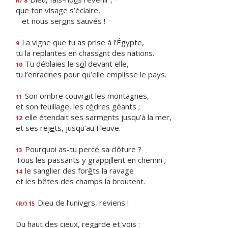
R/ 8
que ton visage s’éclaire,
et nous ser
o
ns sauvés !
La vigne que tu as pr
i
se à l’Égypte,
9
tu la replantes en chass
a
nt des nations.
Tu déblaies le s
o
l devant elle,
10
tu l’enracines pour qu’elle empl
i
sse le pays.
Son ombre couvr
a
it les montagnes,
11
et son feuillage, les c
è
dres géants ;
elle étendait ses sarm
e
nts jusqu’à la mer,
12
et ses rej
e
ts, jusqu’au Fleuve.
Pourquoi as-tu perc
é
sa clôture ?
13
Tous les passants y grapp
i
llent en chemin ;
le sanglier des for
ê
ts la ravage
14
et les bêtes des ch
a
mps la broutent.
Dieu de l’univ
e
rs, reviens !
(R/) 15
Du haut des cieux, reg
a
rde et vois :