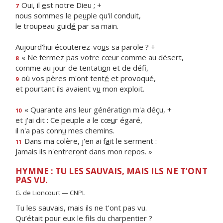
Oui, il
e
st notre Dieu ; +
7
nous sommes le pe
u
ple qu'il conduit,
le troupeau guid
é
par sa main.
Aujourd'hui écouterez-vo
u
s sa parole ? +
« Ne fermez pas votre cœ
u
r comme au désert,
8
comme au jour de tentati
o
n et de défi,
où vos pères m'ont tent
é
et provoqué,
9
et pourtant ils avaient v
u
mon exploit.
« Quarante ans leur générati
o
n m'a déçu, +
10
et j'ai dit : Ce peuple a le cœ
u
r égaré,
il n'a pas conn
u
mes chemins.
Dans ma colère, j'en ai f
a
it le serment :
11
Jamais ils n'entrer
o
nt dans mon repos. »
HYMNE : TU LES SAUVAIS, MAIS ILS NE T’ONT
PAS VU.
G. de Lioncourt — CNPL
Tu les sauvais, mais ils ne t’ont pas vu.
Qu’était pour eux le fils du charpentier ?