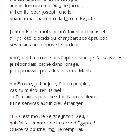
une ordonnance du Die
u
de Jacob ;
Il en fit, pour Jos
e
ph, une loi
6
quand il marcha contre la t
e
rre d’Égypte.
J’entends des mots qui m’ét
a
ient inconnus : +
« J’ai ôté le poids qui charge
a
it ses épaules ;
7
ses mains ont dépos
é
le fardeau.
« Quand tu criais sous l’
o
ppression, je t’ai sauvé ; +
8
je répondais, cach
é
dans l’orage,
je t’éprouvais près des ea
u
x de Mériba.
« Écoute, je t’adj
u
re, ô mon peuple ;
9
vas-tu m’écout
e
r, Israël ?
Tu n’auras pas chez t
o
i d’autres dieux,
10
tu ne serviras aucun die
u
étranger.
« C’est moi, le Seigne
u
r ton Dieu, +
11
qui t’ai fait monter de la t
e
rre d’Égypte !
Ouvre ta bouche, m
o
i, je l’emplirai.