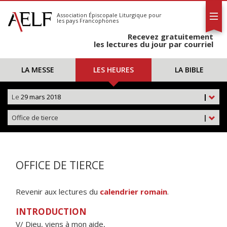
L'AELF
S'abonner
Association Épiscopale Liturgique
pour
les pays Francophones
Calendrier
Recevez gratuitement
Contact
les lectures du jour par courriel
LA MESSE
LES HEURES
LA BIBLE
Le
29 mars 2018
|
Office de tierce
|
OFFICE DE TIERCE
Revenir aux lectures du
calendrier romain
.
INTRODUCTION
V/ Dieu, viens à mon aide,