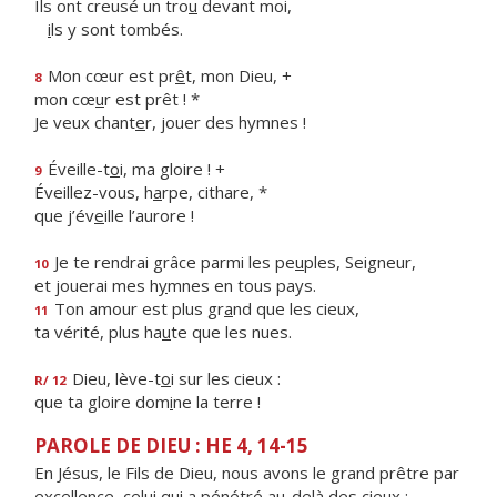
Ils ont creusé un tro
u
devant moi,
i
ls y sont tombés.
Mon cœur est pr
ê
t, mon Dieu, +
8
mon cœ
u
r est prêt ! *
Je veux chant
e
r, jouer des hymnes !
Éveille-t
o
i, ma gloire ! +
9
Éveillez-vous, h
a
rpe, cithare, *
que j’év
e
ille l’aurore !
Je te rendrai grâce parmi les pe
u
ples, Seigneur,
10
et jouerai mes h
y
mnes en tous pays.
Ton amour est plus gr
a
nd que les cieux,
11
ta vérité, plus ha
u
te que les nues.
Dieu, lève-t
o
i sur les cieux :
R/ 12
que ta gloire dom
i
ne la terre !
PAROLE DE DIEU : HE 4, 14-15
En Jésus, le Fils de Dieu, nous avons le grand prêtre par
excellence, celui qui a pénétré au-delà des cieux ;