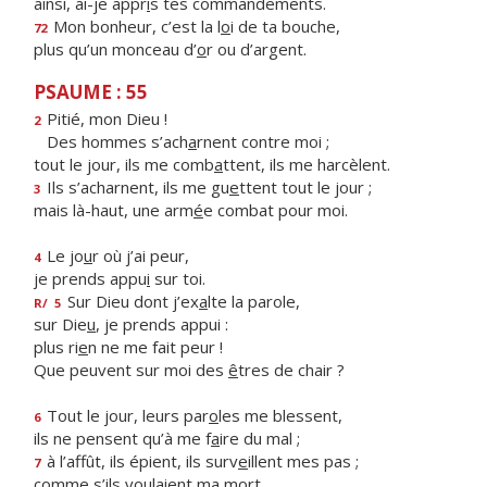
ainsi, ai-je appr
i
s tes commandements.
Mon bonheur, c’est la l
o
i de ta bouche,
72
plus qu’un monceau d’
o
r ou d’argent.
PSAUME : 55
Pitié, mon Dieu !
2
Des hommes s’ach
a
rnent contre moi ;
tout le jour, ils me comb
a
ttent, ils me harcèlent.
Ils s’acharnent, ils me gu
e
ttent tout le jour ;
3
mais là-haut, une arm
é
e combat pour moi.
Le jo
u
r où j’ai peur,
4
je prends appu
i
sur toi.
Sur Dieu dont j’ex
a
lte la parole,
R/
5
sur Die
u
, je prends appui :
plus ri
e
n ne me fait peur !
Que peuvent sur moi des
ê
tres de chair ?
Tout le jour, leurs par
o
les me blessent,
6
ils ne pensent qu’à me f
a
ire du mal ;
à l’affût, ils épient, ils surv
e
illent mes pas ;
7
comme s’ils voul
a
ient ma mort.