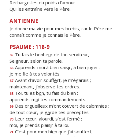
Recharge-les du poids d'amour
Qui les entraîne vers le Père.
ANTIENNE
Je donne ma vie pour mes brebis, car le Père me
connaît comme je connais le Père.
PSAUME : 118-9
Tu fais le bonhe
u
r de ton serviteur,
65
Seigne
u
r, selon ta parole.
Apprends-moi à bien sais
i
r, à bien juger :
66
je me f
e à tes volontés.
Avant d’avoir souff
e
rt, je m’égarais ;
67
maintenant, j’obs
e
rve tes ordres.
Toi, tu es b
o
n, tu fais du bien :
68
apprends-m
o
i tes commandements.
Des orgueilleux m’ont couv
e
rt de calomnies :
69
de tout cœur, je g
a
rde tes préceptes.
Leur cœur, alourd
i
, s’est fermé ;
70
moi, je prends plais
i
r à ta loi.
C’est pour mon bi
e
n que j’ai souffert,
71