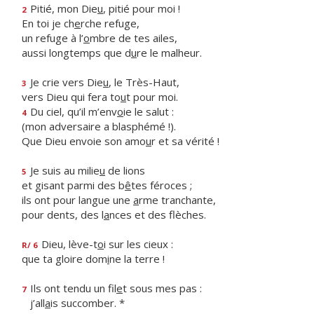
Pitié, mon Die
u
, pitié pour moi !
2
En toi je ch
e
rche refuge,
un refuge à l’
o
mbre de tes ailes,
aussi longtemps que d
u
re le malheur.
Je crie vers Die
u
, le Très-Haut,
3
vers Dieu qui fera to
u
t pour moi.
Du ciel, qu’il m’env
o
ie le salut :
4
(mon adversaire a blasphémé !).
Que Dieu envoie son amo
u
r et sa vérité !
Je suis au milie
u
de lions
5
et gisant parmi des b
ê
tes féroces ;
ils ont pour langue une
a
rme tranchante,
pour dents, des l
a
nces et des flèches.
Dieu, lève-t
o
i sur les cieux :
R/ 6
que ta gloire dom
i
ne la terre !
Ils ont tendu un fil
e
t sous mes pas :
7
j’all
a
is succomber. *