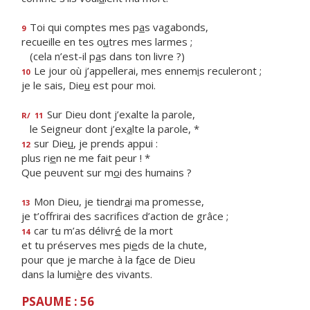
Toi qui comptes mes p
a
s vagabonds,
9
recueille en tes o
u
tres mes larmes ;
(cela n’est-il p
a
s dans ton livre ?)
Le jour où j’appellerai, mes ennem
i
s reculeront ;
10
je le sais, Die
u
est pour moi.
Sur Dieu dont j’exalte la parole,
R/
11
le Seigneur dont j’ex
a
lte la parole, *
sur Die
u
, je prends appui :
12
plus ri
e
n ne me fait peur ! *
Que peuvent sur m
o
i des humains ?
Mon Dieu, je tiendr
a
i ma promesse,
13
je t’offrirai des sacrif
ces d’action de grâce ;
car tu m’as délivr
é
de la mort
14
et tu préserves mes pi
e
ds de la chute,
pour que je marche à la f
a
ce de Dieu
dans la lumi
è
re des vivants.
PSAUME : 56