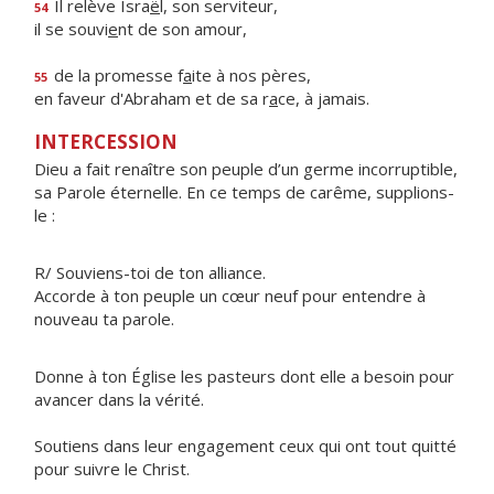
Il relève Isra
ë
l, son serviteur,
54
il se souvi
e
nt de son amour,
de la promesse f
a
ite à nos pères,
55
en faveur d'Abraham et de sa r
a
ce, à jamais.
INTERCESSION
Dieu a fait renaître son peuple d’un germe incorruptible,
sa Parole éternelle. En ce temps de carême, supplions-
le :
R/ Souviens-toi de ton alliance.
Accorde à ton peuple un cœur neuf pour entendre à
nouveau ta parole.
Donne à ton Église les pasteurs dont elle a besoin pour
avancer dans la vérité.
Soutiens dans leur engagement ceux qui ont tout quitté
pour suivre le Christ.