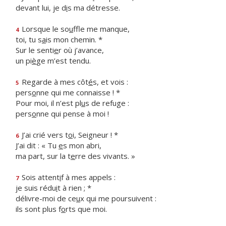
devant lui, je d
i
s ma détresse.
Lorsque le so
u
ffle me manque,
4
toi, tu s
a
is mon chemin. *
Sur le senti
e
r où j’avance,
un pi
è
ge m’est tendu.
Regarde à mes côt
é
s, et vois :
5
pers
o
nne qui me connaisse ! *
Pour moi, il n’est pl
u
s de refuge :
pers
o
nne qui pense à moi !
J’ai crié vers t
o
i, Seigneur ! *
6
J’ai dit : « Tu
e
s mon abri,
ma part, sur la t
e
rre des vivants. »
Sois attent
i
f à mes appels :
7
je suis rédu
i
t à rien ; *
délivre-moi de ce
u
x qui me poursuivent :
ils sont plus f
o
rts que moi.