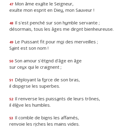
Mon âme ex
a
lte le Seigneur,
47
exulte mon esprit en Die
u
, mon Sauveur !
Il s'est penché sur son h
u
mble servante ;
48
désormais, tous les âges me dir
o
nt bienheureuse.
Le Puissant fit pour m
o
i des merveilles ;
49
S
a
int est son nom !
Son amour s'ét
e
nd d'âge en âge
50
sur ce
u
x qui le craignent ;
Déployant la f
o
rce de son bras,
51
il disp
e
rse les superbes.
Il renverse les puiss
a
nts de leurs trônes,
52
il él
è
ve les humbles.
Il comble de bi
e
ns les affamés,
53
renvoie les r
i
ches les mains vides.