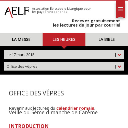
L'AELF
S'abonner
Association Épiscopale Liturgique
pour
les pays Francophones
Calendrier
Recevez gratuitement
Contact
les lectures du jour par courriel
LA MESSE
LES HEURES
LA BIBLE
Le
17 mars 2018
|
Office des vêpres
|
OFFICE DES VÊPRES
Revenir aux lectures du
calendrier romain
.
Veille du 5ème dimanche de Carême
INTRODUCTION