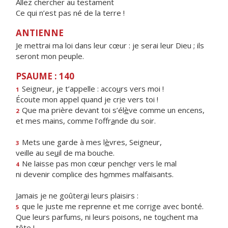
Allez chercher au testament
Ce qui n’est pas né de la terre !
ANTIENNE
Je mettrai ma loi dans leur cœur : je serai leur Dieu ; ils
seront mon peuple.
PSAUME : 140
Seigneur, je t’appelle : acco
u
rs vers moi !
1
Écoute mon appel quand je cr
i
e vers toi !
Que ma prière devant toi s’él
è
ve comme un encens,
2
et mes mains, comme l’offr
a
nde du soir.
Mets une garde à mes l
è
vres, Seigneur,
3
veille au se
u
il de ma bouche.
Ne laisse pas mon cœur pench
e
r vers le mal
4
ni devenir complice des h
o
mmes malfaisants.
Jamais je ne goûter
a
i leurs plaisirs :
que le juste me reprenne et me corr
i
ge avec bonté.
5
Que leurs parfums, ni leurs poisons, ne to
u
chent ma
tête !