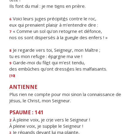
Ils font du mal : je me ti
e
ns en prière.
Voici leurs juges précipit
é
s contre le roc,
6
eux qui prenaient plais
i
r à m’entendre dire :
« Comme un sol qu’on reto
u
rne et défonce,
7
nos os sont dispersés à la gue
u
le des enfers ! »
Je regarde vers toi, Seigne
u
r, mon Maître ;
8
tu es mon refuge : ép
a
rgne ma vie !
Garde-moi du fil
e
t qui m’est tendu,
9
des embûches qu’ont dress
é
es les malfaisants.
[10]
ANTIENNE
Plus rien ne compte pour moi sinon la connaissance de
Jésus, le Christ, mon Seigneur.
PSAUME : 141
À pleine voix, je cr
i
e vers le Seigneur !
2
À pleine voix, je suppl
i
e le Seigneur !
Je répands devant lu
i
ma plainte,
3