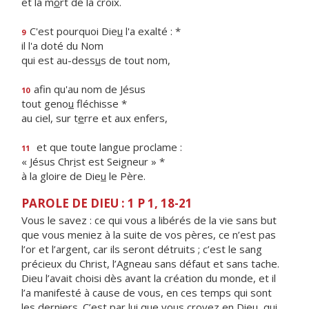
et la m
o
rt de la croix.
C'est pourquoi Die
u
l'a exalté : *
9
il l'a doté du Nom
qui est au-dess
u
s de tout nom,
afin qu'au nom de Jésus
10
tout geno
u
fléchisse *
au ciel, sur t
e
rre et aux enfers,
et que toute langue proclame :
11
« Jésus Chr
i
st est Seigneur » *
à la gloire de Die
u
le Père.
PAROLE DE DIEU : 1 P 1, 18-21
Vous le savez : ce qui vous a libérés de la vie sans but
que vous meniez à la suite de vos pères, ce n’est pas
l’or et l’argent, car ils seront détruits ; c’est le sang
précieux du Christ, l’Agneau sans défaut et sans tache.
Dieu l’avait choisi dès avant la création du monde, et il
l’a manifesté à cause de vous, en ces temps qui sont
les derniers. C’est par lui que vous croyez en Dieu, qui