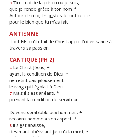
Tire-moi de la pris
o
n où je suis,
8
que je rende gr
â
ce à ton nom. *
Autour de moi, les j
u
stes feront cercle
pour le bi
e
n que tu m’as fait.
ANTIENNE
Tout Fils qu’il était, le Christ apprit l’obéissance à
travers sa passion.
CANTIQUE (PH 2)
Le Christ Jésus, +
6
ayant la conditi
o
n de Dieu, *
ne retint pas jalousement
le rang qui l'égal
a
it à Dieu.
Mais il s'
e
st anéanti, *
7
prenant la conditi
o
n de serviteur.
Devenu semblable aux hommes, +
reconnu h
o
mme à son aspect, *
il s'
e
st abaissé,
8
devenant obéiss
a
nt jusqu'à la mort, *