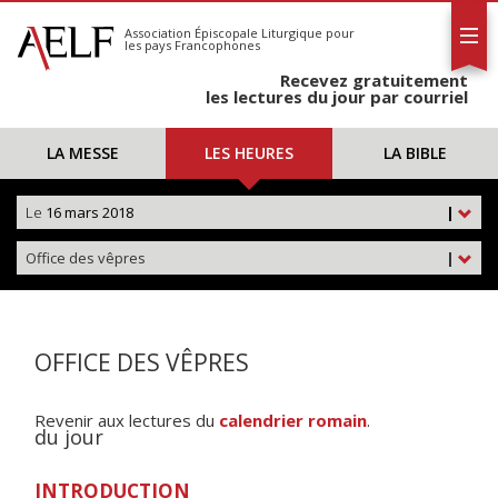
L'AELF
S'abonner
Association Épiscopale Liturgique
pour
les pays Francophones
Calendrier
Recevez gratuitement
Contact
les lectures du jour par courriel
LA MESSE
LES HEURES
LA BIBLE
Le
16 mars 2018
|
Office des vêpres
|
OFFICE DES VÊPRES
Revenir aux lectures du
calendrier romain
.
du jour
INTRODUCTION