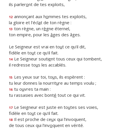
ils parler
o
nt de tes exploits,
annonçant aux h
o
mmes tes exploits,
12
la gloire et l’écl
a
t de ton règne :
ton règne, un r
è
gne éternel,
13
ton empire, pour les
â
ges des âges.
Le Seigneur est vrai en to
u
t ce qu’il dit,
fidèle en to
u
t ce qu’il fait.
Le Seigneur souti
e
nt tous ceux qui tombent,
14
il redresse to
u
s les accablés.
Les yeux sur toi, to
u
s, ils espèrent :
15
tu leur donnes la nourrit
u
re au temps voulu ;
tu o
u
vres ta main :
16
tu rassasies avec bont
é
tout ce qui vit.
Le Seigneur est juste en to
u
tes ses voies,
17
fidèle en to
u
t ce qu’il fait.
Il est proche de ce
u
x qui l’invoquent,
18
de tous ceux qui l’inv
o
quent en vérité.