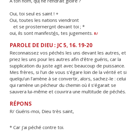
À ton nom, qu
i
ne rendrait gloire ?
Oui, toi seul es saint ! +
Oui, toutes les nations viendront
et se prosterner
o
nt devant toi ; *
oui, ils sont manifest
é
s, tes jugements.
R/
PAROLE DE DIEU : JC 5, 16. 19-20
Reconnaissez vos péchés les uns devant les autres, et
priez les uns pour les autres afin d’être guéris, car la
supplication du juste agit avec beaucoup de puissance.
Mes frères, si l’un de vous s’égare loin de la vérité et si
quelqu’un l’amène à se convertir, alors, sachez-le : celui
qui ramène un pécheur du chemin où il s’égarait se
sauvera lui-même et couvrira une multitude de péchés.
RÉPONS
R/ Guéris-moi, Dieu très saint,
* Car j’ai péché contre toi.