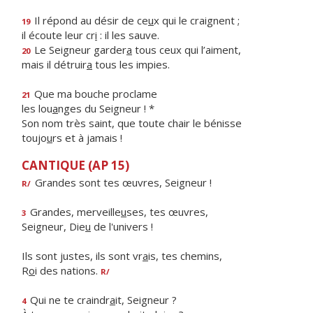
Il répond au désir de ce
u
x qui le craignent ;
19
il écoute leur cr
i
: il les sauve.
Le Seigneur garder
a
tous ceux qui l’aiment,
20
mais il détruir
a
tous les impies.
Que ma bouche proclame
21
les lou
a
nges du Seigneur ! *
Son nom très saint, que toute chair le bénisse
toujo
u
rs et à jamais !
CANTIQUE (AP 15)
Grandes sont tes œuvres, Seigneur !
R/
Grandes, merveille
u
ses, tes œuvres,
3
Seigneur, Die
u
de l'univers !
Ils sont justes, ils sont vr
a
is, tes chemins,
R
o
i des nations.
R/
Qui ne te craindr
a
it, Seigneur ?
4