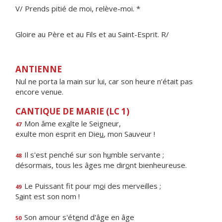
V/ Prends pitié de moi, relève-moi. *
Gloire au Père et au Fils et au Saint-Esprit. R/
ANTIENNE
Nul ne porta la main sur lui, car son heure n’était pas
encore venue.
CANTIQUE DE MARIE (LC 1)
Mon âme ex
a
lte le Seigneur,
47
exulte mon esprit en Die
u
, mon Sauveur !
Il s'est penché sur son h
u
mble servante ;
48
désormais, tous les âges me dir
o
nt bienheureuse.
Le Puissant fit pour m
o
i des merveilles ;
49
S
a
int est son nom !
Son amour s'ét
e
nd d'âge en âge
50