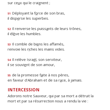
sur ce
u
x qui le craignent ;
Déployant la f
o
rce de son bras,
51
il disp
e
rse les superbes.
Il renverse les puiss
a
nts de leurs trônes,
52
il él
è
ve les humbles.
Il comble de bi
e
ns les affamés,
53
renvoie les r
i
ches les mains vides.
Il relève Isra
ë
l, son serviteur,
54
il se souvi
e
nt de son amour,
de la promesse f
a
ite à nos pères,
55
en faveur d'Abraham et de sa r
a
ce, à jamais.
INTERCESSION
Adorons notre Sauveur, qui par sa mort a détruit la
mort et par sa résurrection nous a rendu la vie :