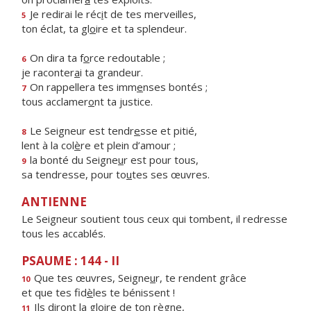
Je redirai le réc
i
t de tes merveilles,
5
ton éclat, ta gl
o
ire et ta splendeur.
On dira ta f
o
rce redoutable ;
6
je raconter
a
i ta grandeur.
On rappellera tes imm
e
nses bontés ;
7
tous acclamer
o
nt ta justice.
Le Seigneur est tendr
e
sse et pitié,
8
lent à la col
è
re et plein d’amour ;
la bonté du Seigne
u
r est pour tous,
9
sa tendresse, pour to
u
tes ses œuvres.
ANTIENNE
Le Seigneur soutient tous ceux qui tombent, il redresse
tous les accablés.
PSAUME : 144 - II
Que tes œuvres, Seigne
u
r, te rendent grâce
10
et que tes fid
è
les te bénissent !
Ils diront la gl
o
ire de ton règne,
11