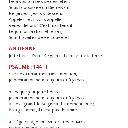
Déjà vos tombes se descellent
Sous la poussée du Dieu vivant.
Regardez : Jésus y descend !
Appelez-le : Il vous appelle.
Venez dehors ! C’est maintenant
Le jour où la chair et le sang
Sont travaillés de vie nouvelle !
ANTIENNE
Je te bénis, Père, Seigneur du ciel et de la terre.
PSAUME : 144 - I
Je t’exalterai, mon Die
u
, mon Roi,
1
je bénirai ton nom toujo
u
rs et à jamais !
Chaque jour je te b
é
nirai,
2
je louerai ton nom toujo
u
rs et à jamais.
Il est grand, le Seigneur, hautem
e
nt loué ;
3
à sa grandeur, il n’est p
a
s de limite.
D’âge en âge, on vanter
a
tes œuvres,
4
on proclamer
a
tes exploits.