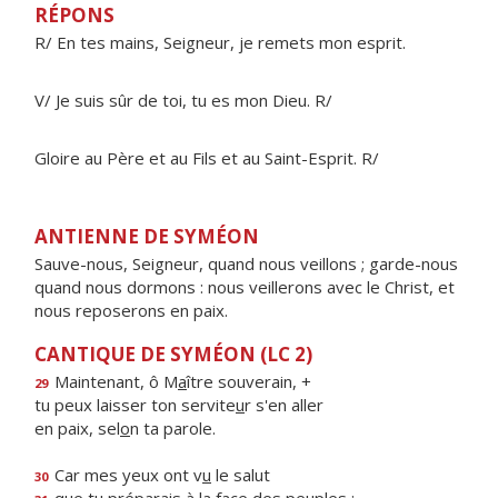
RÉPONS
R/ En tes mains, Seigneur, je remets mon esprit.
V/ Je suis sûr de toi, tu es mon Dieu. R/
Gloire au Père et au Fils et au Saint-Esprit. R/
ANTIENNE DE SYMÉON
Sauve-nous, Seigneur, quand nous veillons ; garde-nous
quand nous dormons : nous veillerons avec le Christ, et
nous reposerons en paix.
CANTIQUE DE SYMÉON (LC 2)
Maintenant, ô M
a
ître souverain, +
29
tu peux laisser ton servite
u
r s'en aller
en paix, sel
o
n ta parole.
Car mes yeux ont v
u
le salut
30