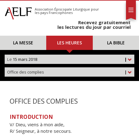
L'AELF
S'abonner
Association Épiscopale Liturgique
pour
les pays Francophones
Calendrier
Recevez gratuitement
Contact
les lectures du jour par courriel
LA MESSE
LES HEURES
LA BIBLE
Le
15 mars 2018
|
Office des complies
|
OFFICE DES COMPLIES
INTRODUCTION
V/ Dieu, viens à mon aide,
R/ Seigneur, à notre secours.