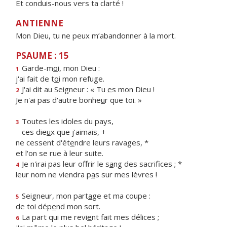
Et conduis-nous vers ta clarté !
ANTIENNE
Mon Dieu, tu ne peux m’abandonner à la mort.
PSAUME : 15
Garde-m
o
i, mon Dieu :
1
j'ai fait de t
o
i mon refuge.
J'ai dit au Seigneur : « Tu
e
s mon Dieu !
2
Je n'ai pas d'autre bonhe
u
r que toi. »
Toutes les idoles du pays,
3
ces die
u
x que j'aimais, +
ne cessent d'ét
e
ndre leurs ravages, *
et l'on se rue à leur suite.
Je n'irai pas leur offrir le s
a
ng des sacrifices ; *
4
leur nom ne viendra p
a
s sur mes lèvres !
Seigneur, mon part
a
ge et ma coupe :
5
de toi dép
e
nd mon sort.
La part qui me revi
e
nt fait mes délices ;
6