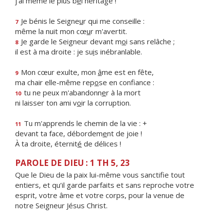
j'ai même le plus b
e
l héritage !
Je bénis le Seigne
u
r qui me conseille :
7
même la nuit mon cœ
u
r m'avertit.
Je garde le Seigneur devant m
o
i sans relâche ;
8
il est à ma droite : je su
i
s inébranlable.
Mon cœur exulte, mon
â
me est en fête,
9
ma chair elle-même rep
o
se en confiance :
tu ne peux m'abandonn
e
r à la mort
10
ni laisser ton ami v
o
ir la corruption.
Tu m'apprends le chemin de la vie : +
11
devant ta face, débordem
e
nt de joie !
À ta droite, éternit
é
de délices !
PAROLE DE DIEU : 1 TH 5, 23
Que le Dieu de la paix lui-même vous sanctifie tout
entiers, et qu’il garde parfaits et sans reproche votre
esprit, votre âme et votre corps, pour la venue de
notre Seigneur Jésus Christ.