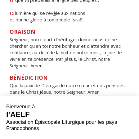
que tu préparais à la f
a
ce des peuples :
31
lumière qui se rév
è
le aux nations
32
et donne gloire à ton pe
u
ple Israël.
ORAISON
Seigneur, notre part d’héritage, donne-nous de ne
chercher qu’en toi notre bonheur et d’attendre avec
confiance, au-delà de la nuit de notre mort, la joie de
vivre en ta présence. Par Jésus, le Christ, notre
Seigneur. Amen.
BÉNÉDICTION
Que la paix de Dieu garde notre cœur et nos pensées
dans le Christ Jésus, notre Seigneur. Amen.
HYMNE : SOUS L'ABRI DE TA MISÉRICORDE
Sous l'abri de ta miséricorde,
nous nous réfugions, Sainte Mère de Dieu.
Ne méprise pas nos prières
quand nous sommes dans l'épreuve,
mais de tous les dangers