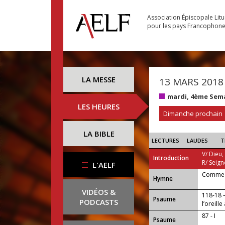
Association Épiscopale Lit
pour les pays Francophon
LA MESSE
13 MARS 2018
mardi, 4ème Sem
LES HEURES
Dimanche prochain
LA BIBLE
LECTURES
LAUDES
T
V/ Dieu,
Introduction
R/ Seign
L'AELF
Comme l
...
Hymne
VIDÉOS &
118-18 
Psaume
PODCASTS
l’oreill
87 - I
Psaume