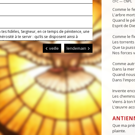
CFC — CNPL
Comme le fe
L'arbre mort
b
Quand le pé
Esprit de Die
tes fidèles, Seigneur, en ce temps de pénitence, une
Comme le fl
nérosité à te servir : qu’ils se disposent ainsi à
r dans un cœur purifié l’annonce du mystère pascal
Les torrents 
nsmettre au monde la joyeuse nouvelle du salut.
Que ta puis
veille
lendemain
Nos forces v
Comme autre
Dans la mer 
Quand nous 
Dans l'impos
Invente en
Les chemins 
Viens à ton
L'œuvre acco
ANTIEN
Que ma prièr
plainte.