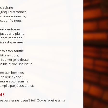
u calcine
 jusqu'aux racines,
ché nous domine,
u, purifie-nous.
euve entraîne
jusqu'à la plaine,
sance reprenne
ives dispersées.
fois ton souffle
fit une route,
submerge le doute,
sible ouvre une issue.
core aux hommes
de leur exode ;
 heure et consomme
mplie par Jésus Christ.
NE
e parvienne jusqu’à toi ! Ouvre l’oreille à ma