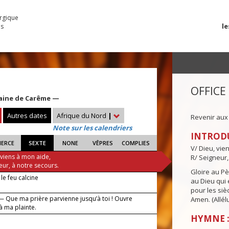
urgique
le
es
OFFICE
aine de Carême —
Autres dates
Afrique du Nord
|
Revenir aux
Note sur les calendriers
INTROD
IERCE
SEXTE
NONE
VÊPRES
COMPLIES
V/ Dieu, vie
 viens à mon aide,
R/ Seigneur,
eur, à notre secours.
Gloire au Pèr
e feu calcine
au Dieu qui e
pour les siè
— Que ma prière parvienne jusqu’à toi ! Ouvre
Amen. (Allélu
e à ma plainte.
HYMNE :