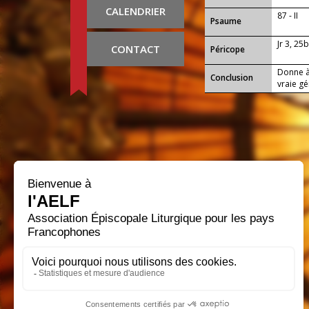
CALENDRIER
87 - II
Psaume
Jr 3, 25
CONTACT
Péricope
Donne à 
Conclusion
vraie gé
recevoi
et à tra