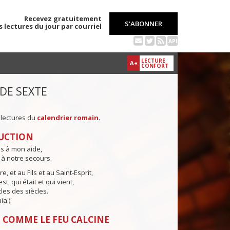
Recevez gratuitement
S'ABONNER
s lectures du jour par courriel
API
LECTURE
A+
CONFORT
 DE SEXTE
 lectures du
calendrier romain
.
UCTION
ns à mon aide,
 à notre secours.
e, et au Fils et au Saint-Esprit,
st, qui était et qui vient,
cles des siècles.
ia.)
 COMME LE FEU CALCINE