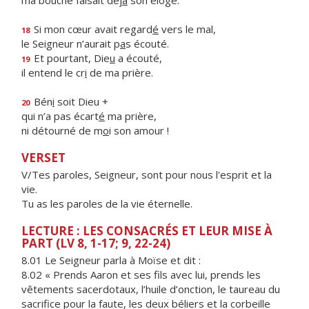
ma bouche faisait déj
à
son éloge.
Si mon cœur avait regard
é
vers le mal,
18
le Seigneur n’aurait p
a
s écouté.
Et pourtant, Die
u
a écouté,
19
il entend le cr
i
de ma prière.
Bén
i
soit Dieu +
20
qui n’a pas écart
é
ma prière,
ni détourné de m
o
i son amour !
VERSET
V/Tes paroles, Seigneur, sont pour nous l'esprit et la
vie.
Tu as les paroles de la vie éternelle.
LECTURE : LES CONSACRÉS ET LEUR MISE À
PART (LV 8, 1-17; 9, 22-24)
8.01 Le Seigneur parla à Moïse et dit :
8.02 « Prends Aaron et ses fils avec lui, prends les
vêtements sacerdotaux, l’huile d’onction, le taureau du
sacrifice pour la faute, les deux béliers et la corbeille