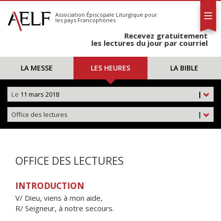
L'AELF
S'abonner
Association Épiscopale Liturgique
pour
les pays Francophones
Calendrier
Recevez gratuitement
Contact
les lectures du jour par courriel
LA MESSE
LES HEURES
LA BIBLE
Le
11 mars 2018
|
Office des lectures
|
OFFICE DES LECTURES
INTRODUCTION
V/ Dieu, viens à mon aide,
R/ Seigneur, à notre secours.