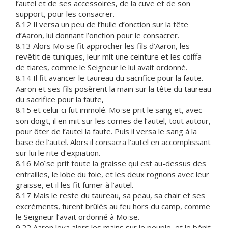
l’autel et de ses accessoires, de la cuve et de son
support, pour les consacrer.
8.12 Il versa un peu de l’huile d’onction sur la tête
d’Aaron, lui donnant l’onction pour le consacrer.
8.13 Alors Moïse fit approcher les fils d’Aaron, les
revêtit de tuniques, leur mit une ceinture et les coiffa
de tiares, comme le Seigneur le lui avait ordonné.
8.14 Il fit avancer le taureau du sacrifice pour la faute.
Aaron et ses fils posèrent la main sur la tête du taureau
du sacrifice pour la faute,
8.15 et celui-ci fut immolé. Moïse prit le sang et, avec
son doigt, il en mit sur les cornes de l’autel, tout autour,
pour ôter de l’autel la faute. Puis il versa le sang à la
base de l’autel. Alors il consacra l’autel en accomplissant
sur lui le rite d’expiation.
8.16 Moïse prit toute la graisse qui est au-dessus des
entrailles, le lobe du foie, et les deux rognons avec leur
graisse, et il les fit fumer à l’autel.
8.17 Mais le reste du taureau, sa peau, sa chair et ses
excréments, furent brûlés au feu hors du camp, comme
le Seigneur l’avait ordonné à Moïse.
9.22 Aaron leva alors les mains sur le peuple, et le bénit.