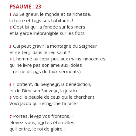
PSAUME : 23
Au Seigneur, le m
o
nde et sa richesse,
1
la terre et to
u
s ses habitants !
C'est lui qui l'a fond
é
e sur les mers
2
et la garde inébranl
a
ble sur les flots.
Qui peut gravir la mont
a
gne du Seigneur
3
et se ten
i
r dans le lieu saint ?
L'homme au cœur pur, aux m
a
ins innocentes,
4
qui ne livre pas son
â
me aux idoles
(et ne dit p
a
s de faux serments).
Il obtient, du Seigne
u
r, la bénédiction,
5
et de Dieu son Sauve
u
r, la justice.
Voici le peuple de ce
u
x qui le cherchent !
6
Voici Jacob qui rech
e
rche ta face !
Portes, lev
e
z vos frontons, +
7
élevez-vous, p
o
rtes éternelles :
qu'il entre, le r
o
i de gloire !