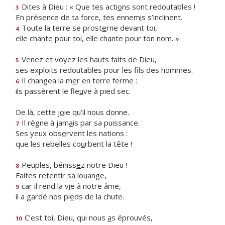
Dites à Dieu : « Que tes acti
o
ns sont redoutables !
3
En présence de ta force, tes ennem
i
s s’inclinent.
Toute la terre se prost
e
rne devant toi,
4
elle chante pour toi, elle ch
a
nte pour ton nom. »
Venez et voyez les hauts f
a
its de Dieu,
5
ses exploits redoutables pour les f
ls des hommes.
Il changea la m
e
r en terre ferme :
6
ils passèrent le fle
u
ve à pied sec.
De là, cette j
o
ie qu’il nous donne.
Il règne à jam
a
is par sa puissance.
7
Ses yeux obs
e
rvent les nations :
que les rebelles co
u
rbent la tête !
Peuples, béniss
e
z notre Dieu !
8
Faites retent
i
r sa louange,
car il rend la v
i
e à notre âme,
9
il a gardé nos pi
e
ds de la chute.
C’est toi, Dieu, qui nous
a
s éprouvés,
10