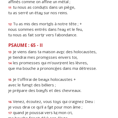
affinés comme on aff
ne un métal ;
tu nous as condu
i
ts dans un piège,
11
tu as serré un éta
u
sur nos reins.
Tu as mis des mort
e
ls à notre tête ; +
12
nous sommes entrés dans l’ea
u
et le feu,
tu nous as fait sort
i
r vers l’abondance.
PSAUME : 65 - II
Je viens dans ta maison av
e
c des holocaustes,
13
je tiendrai mes prom
e
sses envers toi,
les promesses qui m’ouvr
i
rent les lèvres,
14
que ma bouche a prononc
é
es dans ma détresse.
Je t’offrirai de bea
u
x holocaustes +
15
avec le fum
e
t des béliers ;
je prépare des bœ
u
fs et des chevreaux.
Venez, écoutez, vous to
u
s qui craignez Dieu :
16
je vous dirai ce qu’il a f
a
it pour mon âme ;
quand je poussai vers lu
i
mon cri,
17