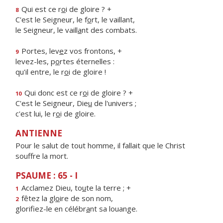
Qui est ce r
o
i de gloire ? +
8
C'est le Seigneur, le f
o
rt, le vaillant,
le Seigneur, le vaill
a
nt des combats.
Portes, lev
e
z vos frontons, +
9
levez-les, p
o
rtes éternelles :
qu'il entre, le r
o
i de gloire !
Qui donc est ce r
o
i de gloire ? +
10
C'est le Seigneur, Die
u
de l'univers ;
c'est lui, le r
o
i de gloire.
ANTIENNE
Pour le salut de tout homme, il fallait que le Christ
souffre la mort.
PSAUME : 65 - I
Acclamez Dieu, to
u
te la terre ; +
1
fêtez la gl
o
ire de son nom,
2
glorifiez-le en célébr
a
nt sa louange.