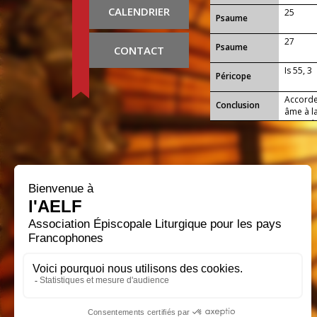
CALENDRIER
25
Psaume
27
Psaume
CONTACT
Is 55, 3
Péricope
Accorde 
Conclusion
âme à l
imposé 
spirituel