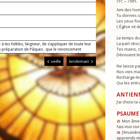
CFC — CNPL
Ami des hom
Tu donnes se
Les yeux fixé
L'Église vit 
Le temps du 
La part obs
à tes fidèles, Seigneur, de s’appliquer de toute leur
Tes mains, ca
a préparation de Pâques : que le renoncement
à notre corps porte en chacun de nous des fruits
Dénouent le
s.
veille
lendemain
Ne laisse pa
Nos vies man
Recharge-le
Qui les entr
ANTIEN
J’ai choisi l
PSAUME :
Mon âme e
25
fais-moi vivr
J’énumèr
26
apprends-m