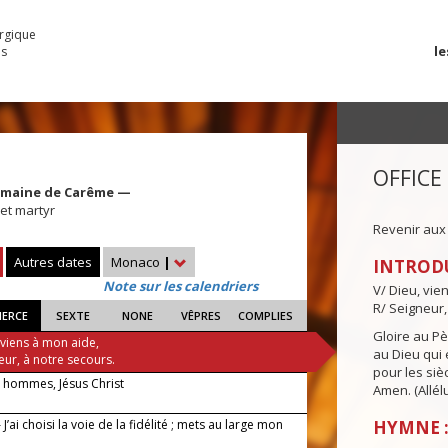
urgique
le
es
OFFICE
Semaine de Carême —
et martyr
Revenir aux
Autres dates
Monaco
|
INTROD
Note sur les calendriers
V/ Dieu, vie
R/ Seigneur,
IERCE
SEXTE
NONE
VÊPRES
COMPLIES
Gloire au Pèr
 viens à mon aide,
au Dieu qui e
eur, à notre secours.
pour les siè
 hommes, Jésus Christ
Amen. (Allélu
J’ai choisi la voie de la fidélité ; mets au large mon
HYMNE :