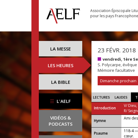
Association Épiscopale Lit
pour les pays Francophon
LA MESSE
23 FÉVR. 2018
vendredi, 1ère 
S. Polycarpe, évêque 
LES HEURES
Mémoire facultative
Dimanche prochain
LA BIBLE
LECTURES
LAUDES
T
L'AELF
V/ Dieu,
Introduction
R/ Seign
VIDÉOS &
Ami des
...
Hymne
PODCASTS
118-4 — 
Psaume
cœur.