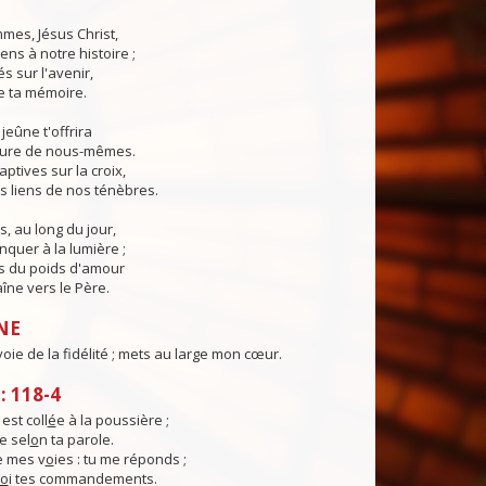
mes, Jésus Christ,
ns à notre histoire ;
s sur l'avenir,
de ta mémoire.
jeûne t'offrira
cure de nous-mêmes.
ptives sur la croix,
s liens de nos ténèbres.
s, au long du jour,
quer à la lumière ;
s du poids d'amour
aîne vers le Père.
NE
a voie de la fidélité ; mets au large mon cœur.
 118-4
st coll
é
e à la poussière ;
e sel
o
n ta parole.
e mes v
o
ies : tu me réponds ;
o
i tes commandements.