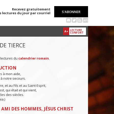
Recevez gratuitement
S'ABONNER
s lectures du jour par courriel
API
LECTURE
A+
CONFORT
 DE TIERCE
 lectures du
calendrier romain
.
UCTION
ns à mon aide,
 à notre secours.
e, et au Fils et au Saint-Esprit,
st, qui était et qui vient,
cles des siècles.
ia.)
 AMI DES HOMMES, JÉSUS CHRIST