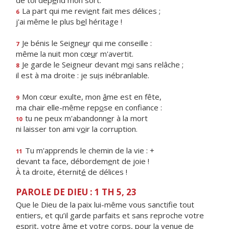
de toi dép
e
nd mon sort.
La part qui me revi
e
nt fait mes délices ;
6
j'ai même le plus b
e
l héritage !
Je bénis le Seigne
u
r qui me conseille :
7
même la nuit mon cœ
u
r m'avertit.
Je garde le Seigneur devant m
o
i sans relâche ;
8
il est à ma droite : je su
i
s inébranlable.
Mon cœur exulte, mon
â
me est en fête,
9
ma chair elle-même rep
o
se en confiance :
tu ne peux m'abandonn
e
r à la mort
10
ni laisser ton ami v
o
ir la corruption.
Tu m'apprends le chemin de la vie : +
11
devant ta face, débordem
e
nt de joie !
À ta droite, éternit
é
de délices !
PAROLE DE DIEU : 1 TH 5, 23
Que le Dieu de la paix lui-même vous sanctifie tout
entiers, et qu’il garde parfaits et sans reproche votre
esprit, votre âme et votre corps, pour la venue de