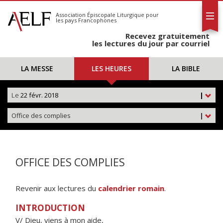
L'AELF
S'abonner
Association Épiscopale Liturgique
pour
les pays Francophones
Calendrier
Recevez gratuitement
Contact
les lectures du jour par courriel
LA MESSE
LES HEURES
LA BIBLE
Le
22 févr. 2018
|
Office des complies
|
OFFICE DES COMPLIES
Revenir aux lectures du
calendrier romain
.
INTRODUCTION
V/ Dieu, viens à mon aide,