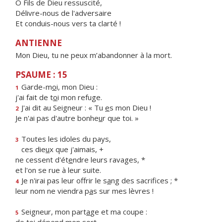
Ô Fils de Dieu ressuscité,
Délivre-nous de l'adversaire
Et conduis-nous vers ta clarté !
ANTIENNE
Mon Dieu, tu ne peux m’abandonner à la mort.
PSAUME : 15
Garde-m
o
i, mon Dieu :
1
j'ai fait de t
o
i mon refuge.
J'ai dit au Seigneur : « Tu
e
s mon Dieu !
2
Je n'ai pas d'autre bonhe
u
r que toi. »
Toutes les idoles du pays,
3
ces die
u
x que j'aimais, +
ne cessent d'ét
e
ndre leurs ravages, *
et l'on se rue à leur suite.
Je n'irai pas leur offrir le s
a
ng des sacrifices ; *
4
leur nom ne viendra p
a
s sur mes lèvres !
Seigneur, mon part
a
ge et ma coupe :
5