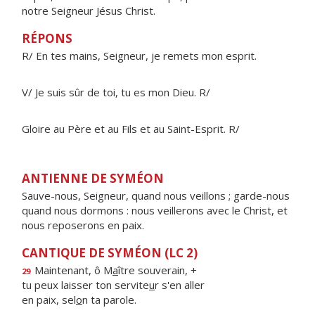
notre Seigneur Jésus Christ.
RÉPONS
R/ En tes mains, Seigneur, je remets mon esprit.
V/ Je suis sûr de toi, tu es mon Dieu. R/
Gloire au Père et au Fils et au Saint-Esprit. R/
ANTIENNE DE SYMÉON
Sauve-nous, Seigneur, quand nous veillons ; garde-nous
quand nous dormons : nous veillerons avec le Christ, et
nous reposerons en paix.
CANTIQUE DE SYMÉON (LC 2)
Maintenant, ô M
a
ître souverain, +
29
tu peux laisser ton servite
u
r s'en aller
en paix, sel
o
n ta parole.