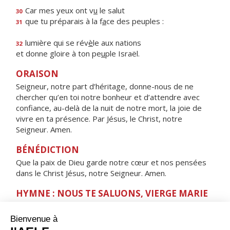
Car mes yeux ont v
u
le salut
30
que tu préparais à la f
a
ce des peuples :
31
lumière qui se rév
è
le aux nations
32
et donne gloire à ton pe
u
ple Israël.
ORAISON
Seigneur, notre part d’héritage, donne-nous de ne
chercher qu’en toi notre bonheur et d’attendre avec
confiance, au-delà de la nuit de notre mort, la joie de
vivre en ta présence. Par Jésus, le Christ, notre
Seigneur. Amen.
BÉNÉDICTION
Que la paix de Dieu garde notre cœur et nos pensées
dans le Christ Jésus, notre Seigneur. Amen.
HYMNE : NOUS TE SALUONS, VIERGE MARIE
Nous te saluons, Vierge Marie,
servante du Seigneur.
Ta foi nous a donné