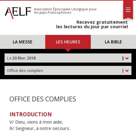
L'AELF
S'abonner
Association Épiscopale Liturgique
pour
les pays Francophones
Calendrier
Recevez gratuitement
Contact
les lectures du jour par courriel
LA MESSE
LES HEURES
LA BIBLE
Le
20 févr. 2018
|
Office des complies
|
OFFICE DES COMPLIES
INTRODUCTION
V/ Dieu, viens à mon aide,
R/ Seigneur, à notre secours.