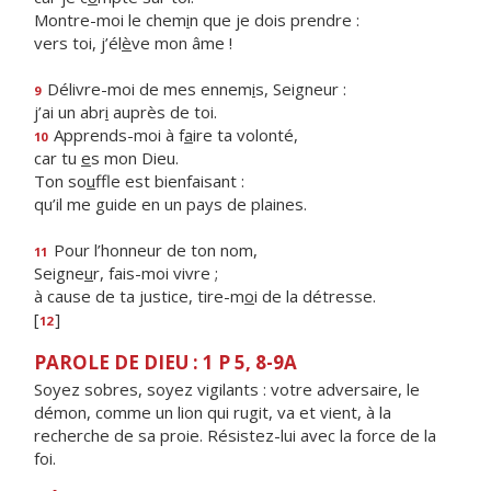
Montre-moi le chem
i
n que je dois prendre :
vers toi, j’él
è
ve mon âme !
Délivre-moi de mes ennem
i
s, Seigneur :
9
j’ai un abr
i
auprès de toi.
Apprends-moi à f
a
ire ta volonté,
10
car tu
e
s mon Dieu.
Ton so
u
ffle est bienfaisant :
qu’il me guide en un pays de plaines.
Pour l’honneur de ton nom,
11
Seigne
u
r, fais-moi vivre ;
à cause de ta justice, tire-m
o
i de la détresse.
[
]
12
PAROLE DE DIEU : 1 P 5, 8-9A
Soyez sobres, soyez vigilants : votre adversaire, le
démon, comme un lion qui rugit, va et vient, à la
recherche de sa proie. Résistez-lui avec la force de la
foi.