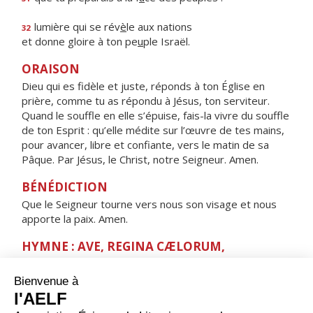
lumière qui se rév
è
le aux nations
32
et donne gloire à ton pe
u
ple Israël.
ORAISON
Dieu qui es fidèle et juste, réponds à ton Église en
prière, comme tu as répondu à Jésus, ton serviteur.
Quand le souffle en elle s’épuise, fais-la vivre du souffle
de ton Esprit : qu’elle médite sur l’œuvre de tes mains,
pour avancer, libre et confiante, vers le matin de sa
Pâque. Par Jésus, le Christ, notre Seigneur. Amen.
BÉNÉDICTION
Que le Seigneur tourne vers nous son visage et nous
apporte la paix. Amen.
HYMNE : AVE, REGINA CÆLORUM,
Ave, Regina cælorum,
ave, Domina angelorum,
salve, radix, salve, porta,
ex qua mundo lux est orta.