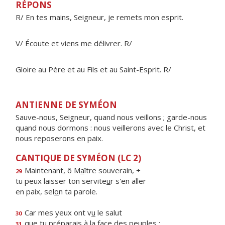
RÉPONS
R/ En tes mains, Seigneur, je remets mon esprit.
V/ Écoute et viens me délivrer. R/
Gloire au Père et au Fils et au Saint-Esprit. R/
ANTIENNE DE SYMÉON
Sauve-nous, Seigneur, quand nous veillons ; garde-nous
quand nous dormons : nous veillerons avec le Christ, et
nous reposerons en paix.
CANTIQUE DE SYMÉON (LC 2)
Maintenant, ô M
a
ître souverain, +
29
tu peux laisser ton servite
u
r s'en aller
en paix, sel
o
n ta parole.
Car mes yeux ont v
u
le salut
30
que tu préparais à la f
a
ce des peuples :
31