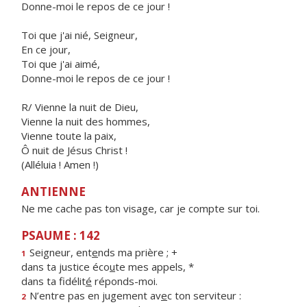
Donne-moi le repos de ce jour !
Toi que j'ai nié, Seigneur,
En ce jour,
Toi que j'ai aimé,
Donne-moi le repos de ce jour !
R/ Vienne la nuit de Dieu,
Vienne la nuit des hommes,
Vienne toute la paix,
Ô nuit de Jésus Christ !
(Alléluia ! Amen !)
ANTIENNE
Ne me cache pas ton visage, car je compte sur toi.
PSAUME : 142
Seigneur, ent
e
nds ma prière ; +
1
dans ta justice éco
u
te mes appels, *
dans ta fidélit
é
réponds-moi.
N’entre pas en jugement av
e
c ton serviteur :
2