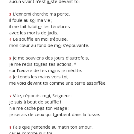
aucun vivant n’est j
u
ste devant toi.
L’ennemi ch
e
rche ma perte,
3
il foule au s
o
l ma vie ;
il me fait habit
e
r les ténèbres
avec les m
o
rts de jadis.
Le souffle en m
o
i s’épuise,
4
mon cœur au fond de m
o
i s’épouvante.
Je me souviens des jours d’autrefois,
5
je me redis to
u
tes tes actions, *
sur l’œuvre de tes m
a
ins je médite.
Je tends les m
a
ins vers toi,
6
me voici devant toi comme une t
e
rre assoiffée.
Vite, réponds-m
o
i, Seigneur :
7
je suis à bo
u
t de souffle !
Ne me cache p
a
s ton visage :
je serais de ceux qui t
o
mbent dans la fosse.
Fais que j’entende au mat
i
n ton amour,
8
car je c
o
mpte sur toi.