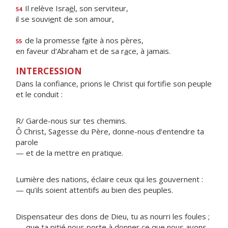
Il relève Isra
ë
l, son serviteur,
54
il se souvi
e
nt de son amour,
de la promesse f
a
ite à nos pères,
55
en faveur d'Abraham et de sa r
a
ce, à jamais.
INTERCESSION
Dans la confiance, prions le Christ qui fortifie son peuple
et le conduit :
R/ Garde-nous sur tes chemins.
Ô Christ, Sagesse du Père, donne-nous d’entendre ta
parole
— et de la mettre en pratique.
Lumière des nations, éclaire ceux qui les gouvernent :
— qu’ils soient attentifs au bien des peuples.
Dispensateur des dons de Dieu, tu as nourri les foules ;
— que ta pitié nous porte à donner ce que nous avons