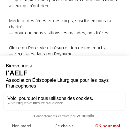
à ceux qui n’ont rien.
Médecin des âmes et des corps, suscite en nous ta
charité,
— pour que nous visitions les malades, nos frères.
Gloire du Père, vie et résurrection de nos morts,
— reçois-les dans ton Royaume.
NOTRE PÈRE
ORAISON
Seigneur Dieu, à toi le jour, à toi les nuits ! Tu nous les
donnes pour rythmer notre vie : à travers ombres et
lumières, conduis-nous au jour qui ne finira pas.