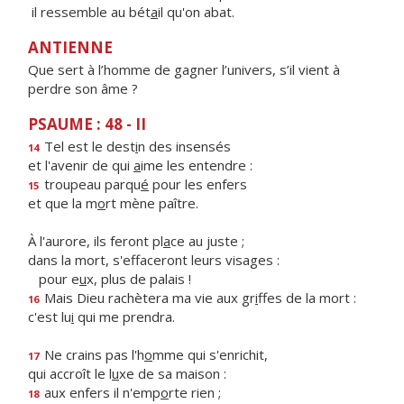
il ressemble au bét
a
il qu'on abat.
ANTIENNE
Que sert à l’homme de gagner l’univers, s’il vient à
perdre son âme ?
PSAUME : 48 - II
Tel est le dest
i
n des insensés
14
et l'avenir de qui
a
ime les entendre :
troupeau parqu
é
pour les enfers
15
et que la m
o
rt mène paître.
À l'aurore, ils feront pl
a
ce au juste ;
dans la mort, s'effaceront leurs visages :
pour e
u
x, plus de palais !
Mais Dieu rachètera ma vie aux gr
i
ffes de la mort :
16
c'est lu
i
qui me prendra.
Ne crains pas l'h
o
mme qui s'enrichit,
17
qui accroît le l
u
xe de sa maison :
aux enfers il n'emp
o
rte rien ;
18