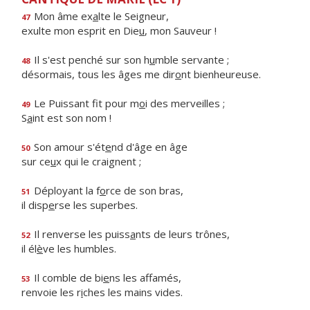
Mon âme ex
a
lte le Seigneur,
47
exulte mon esprit en Die
u
, mon Sauveur !
Il s'est penché sur son h
u
mble servante ;
48
désormais, tous les âges me dir
o
nt bienheureuse.
Le Puissant fit pour m
o
i des merveilles ;
49
S
a
int est son nom !
Son amour s'ét
e
nd d'âge en âge
50
sur ce
u
x qui le craignent ;
Déployant la f
o
rce de son bras,
51
il disp
e
rse les superbes.
Il renverse les puiss
a
nts de leurs trônes,
52
il él
è
ve les humbles.
Il comble de bi
e
ns les affamés,
53
renvoie les r
i
ches les mains vides.