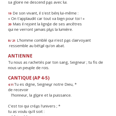
sa gloire ne descend p
a
s avec lui.
De son vivant, il s'est bén
i
lui-même :
19
« On t'applaudit car tout va bi
e
n pour toi ! »
Mais il rejoint la lign
é
e de ses ancêtres
20
qui ne verront jamais pl
u
s la lumière.
L'homme comblé qui n'est p
a
s clairvoyant
R/ 21
ressemble au bét
a
il qu'on abat.
ANTIENNE
Tu nous as rachetés par ton sang, Seigneur ; tu fis de
nous un peuple de rois.
CANTIQUE (AP 4-5)
Tu es digne, Seigne
u
r notre Dieu, *
4.11
de recevoir
l'honneur, la gl
o
ire et la puissance.
C'est toi qui cré
a
s l'univers ; *
tu as voulu qu'il soit :