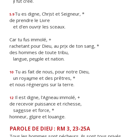
i
l fut créé.
Tu es digne, Chr
i
st et Seigneur, *
5.9
de prendre le Livre
et d'en ouvr
i
r les sceaux.
Car tu fus immolé, +
rachetant pour Dieu, au pr
i
x de ton sang, *
des hommes de toute tribu,
langue, pe
u
ple et nation.
Tu as fait de nous, pour notre Dieu,
10
un roya
u
me et des prêtres, *
et nous régner
o
ns sur la terre.
Il est digne, l'Agneau immolé, +
12
de recevoir puissance et richesse,
sag
e
sse et force, *
honneur, gl
o
ire et louange.
PAROLE DE DIEU : RM 3, 23-25A
Tous les hommes sont pécheurs, ils sont tous privés