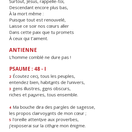
Surtout, Jésus, rappelle-toi,
Descendant encore plus bas,
À la mort même :
Puisque tout est renouvelé,
Laisse ce soir nos cœurs aller
Dans cette paix que tu promets
À ceux qui t’aiment.
ANTIENNE
L’homme comblé ne dure pas !
PSAUME : 48 - I
Écoutez cec
i
, tous les peuples,
2
entendez bien, habit
a
nts de l'univers,
gens illustres, g
e
ns obscurs,
3
riches et pa
u
vres, tous ensemble.
Ma bouche dira des par
o
les de sagesse,
4
les propos clairvoy
a
nts de mon cœur ;
l'oreille attent
i
ve aux proverbes,
5
j'exposerai sur la cith
a
re mon énigme.