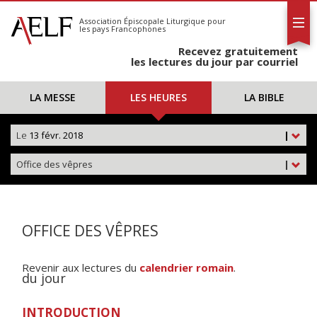
L'AELF
S'abonner
Association Épiscopale Liturgique
pour
les pays Francophones
Calendrier
Recevez gratuitement
Contact
les lectures du jour par courriel
LA MESSE
LES HEURES
LA BIBLE
Le
13 févr. 2018
|
Office des vêpres
|
OFFICE DES VÊPRES
Revenir aux lectures du
calendrier romain
.
du jour
INTRODUCTION