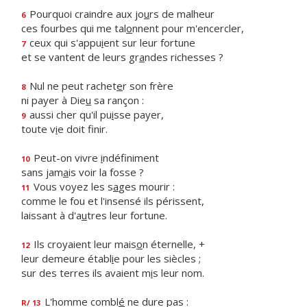
Pourquoi craindre aux jo
u
rs de malheur
6
ces fourbes qui me tal
o
nnent pour m'encercler,
ceux qui s'appu
i
ent sur leur fortune
7
et se vantent de leurs gr
a
ndes richesses ?
Nul ne peut rachet
e
r son frère
8
ni payer à Die
u
sa rançon :
aussi cher qu'il pu
i
sse payer,
9
toute v
i
e doit finir.
Peut-on vivre
i
ndéfiniment
10
sans jam
a
is voir la fosse ?
Vous voyez les s
a
ges mourir :
11
comme le fou et l'insensé ils périssent,
laissant à d'a
u
tres leur fortune.
Ils croyaient leur mais
o
n éternelle, +
12
leur demeure établ
i
e pour les siècles ;
sur des terres ils avaient m
i
s leur nom.
L'homme combl
é
ne dure pas :
R/ 13