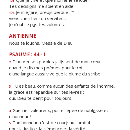
Que je vive et que mon
â
me te loue !
175
Tes décisi
o
ns me soient en aide !
Je m’égare, breb
i
s perdue : *
176
viens chercher ton serviteur.
Je n’oublie p
a
s tes volontés.
ANTIENNE
Nous te louons, Messie de Dieu
PSAUME : 44 - I
D'heureuses paroles jaill
i
ssent de mon cœur
2
quand je dis mes po
è
mes pour le roi
d'une langue aussi vive que la pl
u
me du scribe !
Tu es beau, comme aucun des enf
a
nts de l'homme,
3
la grâce est répand
u
e sur tes lèvres :
oui, Dieu te bén
i
t pour toujours.
Guerrier valeureux, porte l'épée de nobl
e
sse et
4
d'honneur !
Ton honneur, c'est de cour
i
r au combat
5
pour la justice, la clém
e
nce et la vérité.