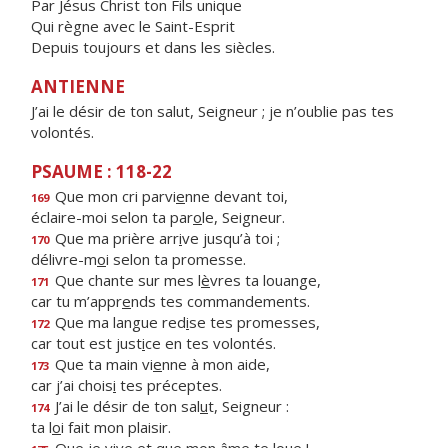
Par Jésus Christ ton Fils unique
Qui règne avec le Saint-Esprit
Depuis toujours et dans les siècles.
ANTIENNE
J’ai le désir de ton salut, Seigneur ; je n’oublie pas tes
volontés.
PSAUME : 118-22
Que mon cri parvi
e
nne devant toi,
169
éclaire-moi selon ta par
o
le, Seigneur.
Que ma prière arr
i
ve jusqu’à toi ;
170
délivre-m
o
i selon ta promesse.
Que chante sur mes l
è
vres ta louange,
171
car tu m’appr
e
nds tes commandements.
Que ma langue red
i
se tes promesses,
172
car tout est just
i
ce en tes volontés.
Que ta main vi
e
nne à mon aide,
173
car j’ai chois
i
tes préceptes.
J’ai le désir de ton sal
u
t, Seigneur :
174
ta l
o
i fait mon plaisir.