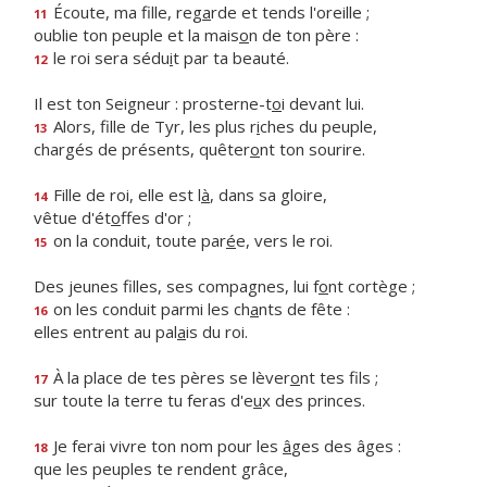
Écoute, ma fille, reg
a
rde et tends l'oreille ;
11
oublie ton peuple et la mais
o
n de ton père :
le roi sera sédu
i
t par ta beauté.
12
Il est ton Seigneur : prosterne-t
o
i devant lui.
Alors, fille de Tyr, les plus r
i
ches du peuple,
13
chargés de présents, quêter
o
nt ton sourire.
Fille de roi, elle est l
à
, dans sa gloire,
14
vêtue d'ét
o
ffes d'or ;
on la conduit, toute par
é
e, vers le roi.
15
Des jeunes filles, ses compagnes, lui f
o
nt cortège ;
on les conduit parmi les ch
a
nts de fête :
16
elles entrent au pal
a
is du roi.
À la place de tes pères se lèver
o
nt tes fils ;
17
sur toute la terre tu feras d'e
u
x des princes.
Je ferai vivre ton nom pour les
â
ges des âges :
18
que les peuples te rendent grâce,