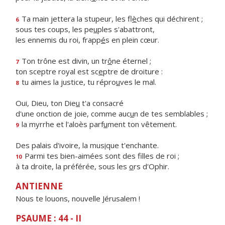
Ta main jettera la stupeur, les fl
è
ches qui déchirent ;
6
sous tes coups, les pe
u
ples s'abattront,
les ennemis du roi, frapp
é
s en plein cœur.
Ton trône est divin, un tr
ô
ne éternel ;
7
ton sceptre royal est sc
e
ptre de droiture :
tu aimes la justice, tu répro
u
ves le mal.
8
Oui, Dieu, ton Die
u
t'a consacré
d'une onction de joie, comme auc
u
n de tes semblables ;
la myrrhe et l'aloès parf
u
ment ton vêtement.
9
Des palais d'ivoire, la mus
i
que t'enchante.
Parmi tes bien-aimées sont des f
lles de roi ;
10
à ta droite, la préférée, sous les
o
rs d'Ophir.
ANTIENNE
Nous te louons, nouvelle Jérusalem !
PSAUME : 44 - II