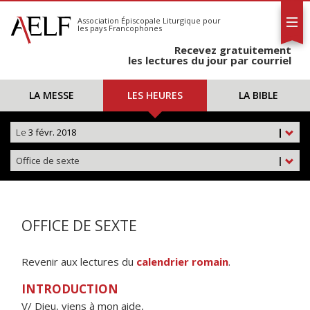
L'AELF
S'abonner
Association Épiscopale Liturgique
pour
les pays Francophones
Calendrier
Recevez gratuitement
Contact
les lectures du jour par courriel
LA MESSE
LES HEURES
LA BIBLE
Le
3 févr. 2018
|
Office de sexte
|
OFFICE DE SEXTE
Revenir aux lectures du
calendrier romain
.
INTRODUCTION
V/ Dieu, viens à mon aide,