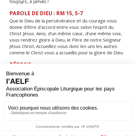
toujo
u
rs, à jamais !
PAROLE DE DIEU : RM 15, 5-7
Que le Dieu de la persévérance et du courage vous
donne d’être d’accord entre vous selon l’esprit du
Christ Jésus. Ainsi, d’un même cœur, d’une même voix,
vous rendrez gloire à Dieu, le Père de notre Seigneur
Jésus Christ. Accueillez-vous donc les uns les autres
comme le Christ vous a accueillis pour la gloire de Dieu.
RÉPONS
V/ Le Seigneur aime son peuple,
il donne aux humbles l’éclat de la victoire.
ORAISON
Seigneur, foyer brûlant de charité, accorde-nous une
telle ferveur que nous soyons capables de t’aimer plus
que tout et d’aimer nos frères à cause de toi. Par Jésus,
le Christ, notre Seigneur. Amen.