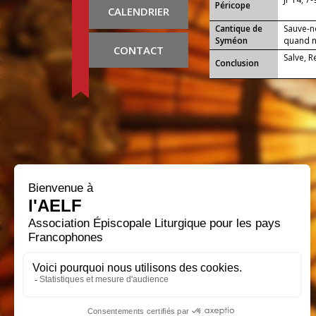
Péricope
CALENDRIER
Cantique de
Sauve-n
Syméon
quand no
CONTACT
Salve, 
Conclusion