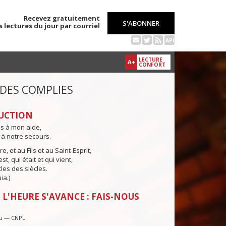
Recevez gratuitement
S'ABONNER
s lectures du jour par courriel
API
LECTURE
A+
CONFORT
 DES COMPLIES
UCTION
ns à mon aide,
 à notre secours.
e, et au Fils et au Saint-Esprit,
st, qui était et qui vient,
cles des siècles.
ia.)
 L'HEURE S'AVANCE : FAIS-NOUS
u — CNPL