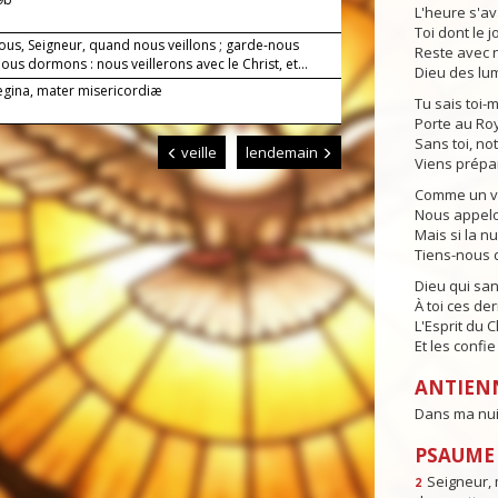
L'heure s'av
Toi dont le j
ous, Seigneur, quand nous veillons ; garde-nous
Reste avec n
us dormons : nous veillerons avec le Christ, et...
Dieu des lum
Regina, mater misericordiæ
Tu sais toi-
Porte au Ro
Sans toi, no
veille
lendemain
Viens prépa
Comme un vei
Nous appelon
Mais si la n
Tiens-nous d
Dieu qui sa
À toi ces der
L'Esprit du 
Et les confi
ANTIEN
Dans ma nuit,
PSAUME 
Seigneur, 
2