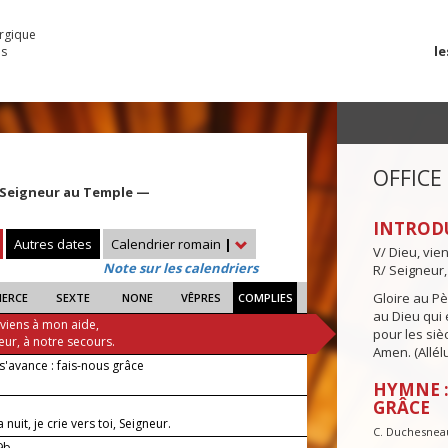
urgique
le
es
OFFICE
 Seigneur au Temple —
INTROD
Autres dates
Calendrier romain
|
V/ Dieu, vie
Note sur les calendriers
R/ Seigneur,
Gloire au Pèr
IERCE
SEXTE
NONE
VÊPRES
COMPLIES
au Dieu qui e
 viens à mon aide,
pour les siè
eur, à notre secours.
Amen. (Allélu
s'avance : fais-nous grâce
HYMNE :
GRÂCE
nuit, je crie vers toi, Seigneur.
C. Duchesnea
-9b