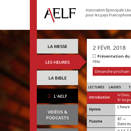
Association Épiscopale Lit
pour les pays Francophon
LA MESSE
2 FÉVR. 2018
Présentation du
Fête
LES HEURES
Dimanche prochain
LA BIBLE
LECTURES
LAUDES
T
V/ Dieu,
L'AELF
Introduction
R/ Seign
L'heure 
...
Hymne
VIDÉOS &
PODCASTS
87 —
Psaume
Dans ma 
Jr 14, 7