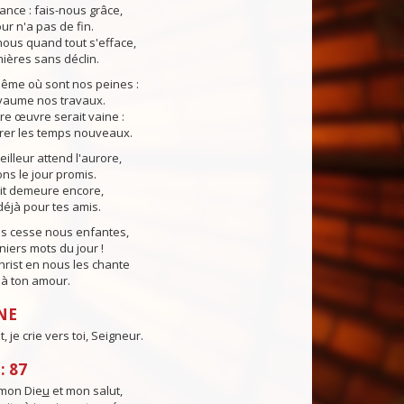
ance : fais-nous grâce,
our n'a pas de fin.
ous quand tout s'efface,
ières sans déclin.
même où sont nos peines :
yaume nos travaux.
tre œuvre serait vaine :
rer les temps nouveaux.
lleur attend l'aurore,
s le jour promis.
uit demeure encore,
éjà pour tes amis.
ns cesse nous enfantes,
niers mots du jour !
Christ en nous les chante
e à ton amour.
NE
 je crie vers toi, Seigneur.
: 87
mon Die
u
et mon salut,