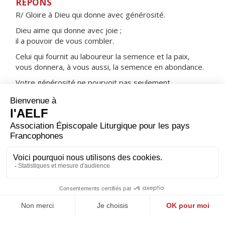
RÉPONS
R/ Gloire à Dieu qui donne avec générosité.
Dieu aime qui donne avec joie ;
il a pouvoir de vous combler.
Celui qui fournit au laboureur la semence et la paix,
vous donnera, à vous aussi, la semence en abondance.
Votre générosité ne pourvoit pas seulement
aux besoins de vos frères,
elle est encore source d'action de grâce envers Dieu.
ORAISON
Dieu qui as suscité saint Jean Bosco pour donner à la
jeunesse un maître et un père, inspire-nous le même
amour qui nous fera chercher le salut de nos frères en
ne servant que toi seul.