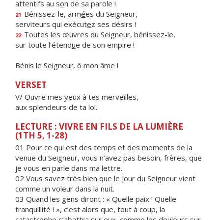
attentifs au s
o
n de sa parole !
Bénissez-le, arm
é
es du Seigneur,
21
serviteurs qui exécut
e
z ses désirs !
Toutes les œuvres du Seigne
u
r, bénissez-le,
22
sur toute l'étend
u
e de son empire !
Bénis le Seigne
u
r, ô mon âme !
VERSET
V/ Ouvre mes yeux à tes merveilles,
aux splendeurs de ta loi.
LECTURE : VIVRE EN FILS DE LA LUMIÈRE
(1TH 5, 1-28)
01 Pour ce qui est des temps et des moments de la
venue du Seigneur, vous n’avez pas besoin, frères, que
je vous en parle dans ma lettre.
02 Vous savez très bien que le jour du Seigneur vient
comme un voleur dans la nuit.
03 Quand les gens diront : « Quelle paix ! Quelle
tranquillité ! », c’est alors que, tout à coup, la
catastrophe s’abattra sur eux, comme les douleurs sur