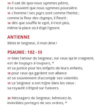
Il sait de quoi nous s
o
mmes pétris,
14
il se souvient que nous s
o
mmes poussière.
L'homme ! ses jo
u
rs sont comme l'herbe ;
15
comme la fleur des ch
a
mps, il fleurit :
dès que souffle le v
e
nt, il n'est plus,
16
même la place où il ét
a
it l'ignore.
ANTIENNE
Bénis le Seigneur, ô mon âme !
PSAUME : 102 - III
Mais l'amour du Seigneur, sur ceux qui le craignent,
17
est de toujo
u
rs à toujours, *
et sa justice pour les enf
a
nts de leurs enfants,
pour ceux qui g
a
rdent son alliance
18
et se souviennent d'accompl
i
r ses volontés.
Le Seigneur a son tr
ô
ne dans les cieux :
19
sa royauté s'ét
e
nd sur l'univers.
Messagers du Seigneur, bénissez-le,
20
invincibles porte
u
rs de ses ordres, *