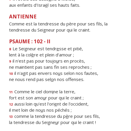
aux enfants d'Isra
ë
l ses hauts faits.
ANTIENNE
Comme est la tendresse du père pour ses fils, la
tendresse du Seigneur pour qui le craint.
PSAUME : 102 - II
Le Seigneur est tendr
e
sse et pitié,
8
lent à la col
è
re et plein d'amour ;
il n'est pas pour toujo
u
rs en procès,
9
ne maintient pas sans f
n ses reproches ;
il n'agit pas envers no
u
s selon nos fautes,
10
ne nous rend pas sel
o
n nos offenses.
Comme le ciel dom
i
ne la terre,
11
fort est son amo
u
r pour qui le craint ;
aussi loin qu'est l'ori
e
nt de l'occident,
12
il met loin de no
u
s nos péchés ;
comme la tendresse du p
è
re pour ses fils,
13
la tendresse du Seigne
u
r pour qui le craint !