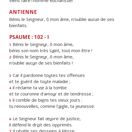
Viens faire l'homme eucharistie!
ANTIENNE
Bénis le Seigneur, ô mon âme, n'oublie aucun de ses
bienfaits.
PSAUME : 102 - I
Bénis le Seigne
u
r, ô mon âme,
1
bénis son nom très s
a
int, tout mon être !
Bénis le Seigne
u
r, ô mon âme,
2
n'oublie auc
u
n de ses bienfaits !
Car il pardonne to
u
tes tes offenses
3
et te guérit de to
u
te maladie ;
il réclame ta v
i
e à la tombe
4
et te couronne d'amo
u
r et de tendresse ;
il comble de bi
e
ns tes vieux jours :
5
tu renouvelles, comme l'
a
igle, ta jeunesse.
Le Seigneur fait œ
u
vre de justice,
6
il défend le dr
o
it des opprimés.
Il révèle ses dess
e
ins à Moïse,
7