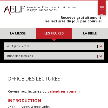
L'AELF
S'abonner
Association Épiscopale Liturgique
pour
les pays Francophones
Calendrier
Recevez gratuitement
Contact
les lectures du jour par courriel
LA MESSE
LES HEURES
LA BIBLE
Le
31 janv. 2018
|
Office des lectures
|
OFFICE DES LECTURES
Revenir aux lectures du
calendrier romain
.
INTRODUCTION
V/ Dieu, viens à mon aide,