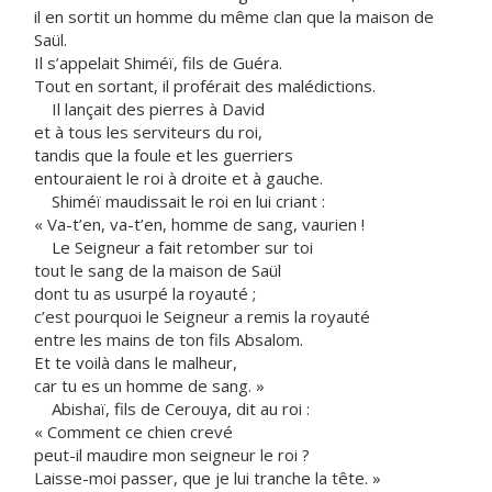
il en sortit un homme du même clan que la maison de
Saül.
Il s’appelait Shiméï, fils de Guéra.
Tout en sortant, il proférait des malédictions.
Il lançait des pierres à David
et à tous les serviteurs du roi,
tandis que la foule et les guerriers
entouraient le roi à droite et à gauche.
Shiméï maudissait le roi en lui criant :
« Va-t’en, va-t’en, homme de sang, vaurien !
Le Seigneur a fait retomber sur toi
tout le sang de la maison de Saül
dont tu as usurpé la royauté ;
c’est pourquoi le Seigneur a remis la royauté
entre les mains de ton fils Absalom.
Et te voilà dans le malheur,
car tu es un homme de sang. »
Abishaï, fils de Cerouya, dit au roi :
« Comment ce chien crevé
peut-il maudire mon seigneur le roi ?
Laisse-moi passer, que je lui tranche la tête. »