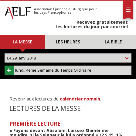
L'AELF
S'abonner
Association Épiscopale Liturgique
pour
les pays Francophones
Calendrier
Recevez gratuitement
Contact
les lectures du jour par courriel
LA MESSE
LES HEURES
LA BIBLE
Le
29 janv. 2018
|
lundi, 4ème Semaine du Temps Ordinaire
Revenir aux lectures du
calendrier romain
.
LECTURES DE LA MESSE
PREMIÈRE LECTURE
« Fuyons devant Absalom. Laissez Shiméï me
maudire, si le Seigneur le lui a ordonné » (2 S 15, 13-