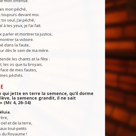
de mon offense.
ais mon péché,
 toujours devant moi.
 toi seul, j’ai péché,
 à tes yeux, je l’ai fait.
x parler et montrer ta justice,
montrer ta victoire.
né dans la faute,
eur dès le sein de ma mère.
tende les chants et la fête :
t, les os que tu broyais.
 face de mes fautes,
 mes péchés.
E
qui jette en terre la semence, qu’il dorme
 lève, la semence grandit, il ne sait
 (Mc 4, 26-34)
léluia.
Père,
iel et de la terre,
 aux tout-petits
s du Royaume !