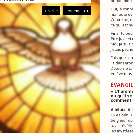
purifie-moi 
Oui, je conn
veille
lendemain
ma faute est
Contre toi, et
ce qui est mal
Ainsi, tu peu
être juge et 
Moi, je suis 
j’étais péch
Fais que j’en
ils danseron
Détourne ta
enlève tous
ÉVANGIL
« L’homme 
ou qu’il se
comment »
Alléluia. Al
Tu es béni, 
Seigneur du c
tu as révélé
les mystère