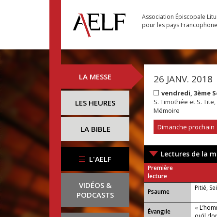
Association Épiscopale Lit
pour les pays Francophon
LA MESSE
26 JANV. 2018
vendredi, 3ème 
S. Timothée et S. Tit
LES HEURES
Mémoire
Dimanche prochain
LA BIBLE
Lectures de la m
L'AELF
Première
lecture
VIDÉOS &
Pitié, S
Psaume
PODCASTS
« L’hom
Évangile
qu’il do