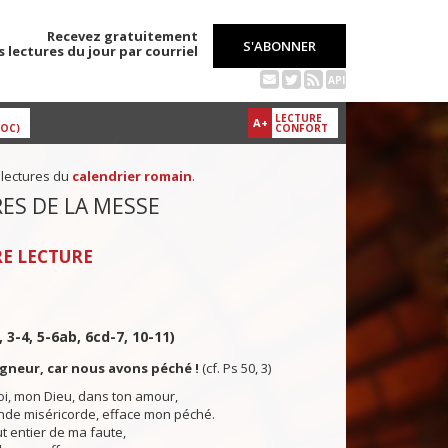
Recevez gratuitement
S'ABONNER
s lectures du jour par courriel
API
LECTURE
A+
DOC)
CONFORT
 lectures du
calendrier romain
.
ES DE LA MESSE
E LECTURE
, 3-4, 5-6ab, 6cd-7, 10-11)
eigneur, car nous avons péché !
(cf. Ps 50, 3)
oi, mon Dieu, dans ton amour,
ande miséricorde, efface mon péché.
t entier de ma faute,