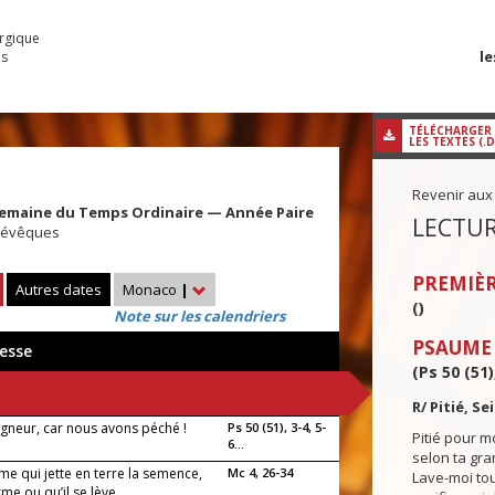
urgique
le
es
TÉLÉCHARGER
LES TEXTES (.
Revenir aux
Semaine du Temps Ordinaire — Année Paire
LECTUR
e, évêques
PREMIÈR
Autres dates
Monaco
|
()
Note sur les calendriers
PSAUME
esse
(Ps 50 (51)
R/ Pitié, S
eigneur, car nous avons péché !
Ps 50 (51), 3-4, 5-
Pitié pour m
6...
selon ta gr
me qui jette en terre la semence,
Mc 4, 26-34
Lave-moi tou
rme ou qu’il se lève...