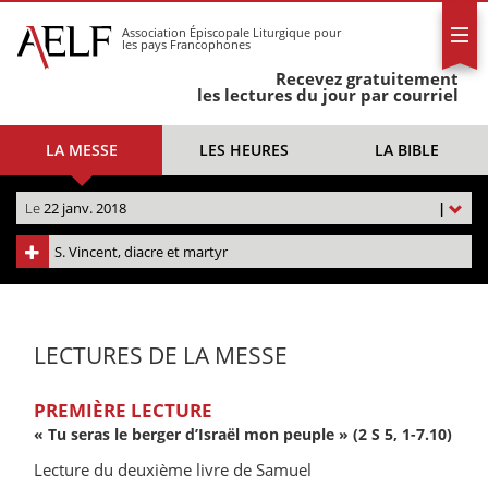
L'AELF
S'abonner
Association Épiscopale Liturgique
pour
les pays Francophones
Calendrier
Recevez gratuitement
Contact
les lectures du jour par courriel
LA MESSE
LES HEURES
LA BIBLE
Le
22 janv. 2018
|
S. Vincent, diacre et martyr
LECTURES DE LA MESSE
PREMIÈRE LECTURE
« Tu seras le berger d’Israël mon peuple » (2 S 5, 1-7.10)
Lecture du deuxième livre de Samuel