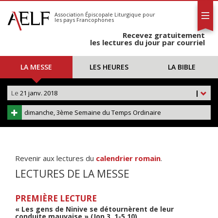
L'AELF
S'abonner
Association Épiscopale Liturgique
pour
les pays Francophones
Calendrier
Recevez gratuitement
Contact
les lectures du jour par courriel
LA MESSE
LES HEURES
LA BIBLE
Le
21 janv. 2018
|
dimanche, 3ème Semaine du Temps Ordinaire
Revenir aux lectures du
calendrier romain
.
LECTURES DE LA MESSE
PREMIÈRE LECTURE
« Les gens de Ninive se détournèrent de leur
conduite mauvaise » (Jon 3, 1-5.10)