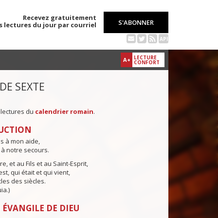
Recevez gratuitement
S'ABONNER
s lectures du jour par courriel
API
LECTURE
A+
CONFORT
 DE SEXTE
 lectures du
calendrier romain
.
UCTION
ns à mon aide,
 à notre secours.
e, et au Fils et au Saint-Esprit,
st, qui était et qui vient,
cles des siècles.
ia.)
 ÉVANGILE DE DIEU