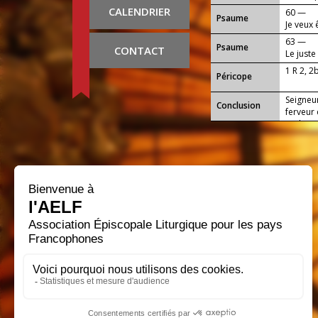
CALENDRIER
60 —
Psaume
Je veux 
63 —
Psaume
CONTACT
Le juste
1 R 2, 2
Péricope
Seigneur
Conclusion
ferveur
et d’aim
notre S