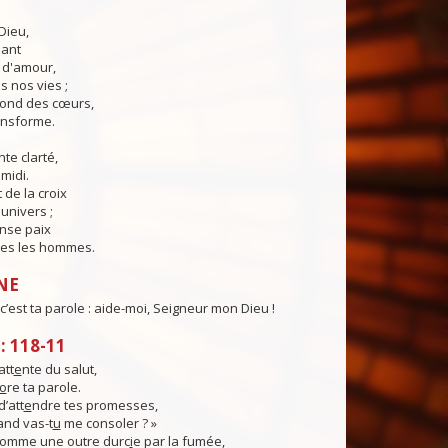
Dieu,
lant
t d'amour,
 nos vies ;
fond des cœurs,
ransforme.
te clarté,
midi.
 de la croix
'univers ;
nse paix
es les hommes.
NE
c’est ta parole : aide-moi, Seigneur mon Dieu !
 118-11
att
e
nte du salut,
o
re ta parole.
d’att
e
ndre tes promesses,
uand vas-t
u
me consoler ? »
omme une outre durc
i
e par la fumée,