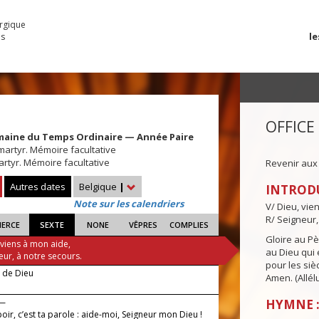
urgique
le
es
OFFICE
maine du Temps Ordinaire — Année Paire
martyr. Mémoire facultative
rtyr. Mémoire facultative
Revenir aux
Autres dates
Belgique
|
INTROD
Note sur les calendriers
V/ Dieu, vie
R/ Seigneur,
IERCE
SEXTE
NONE
VÊPRES
COMPLIES
Gloire au Pèr
 viens à mon aide,
au Dieu qui e
eur, à notre secours.
pour les siè
e de Dieu
Amen. (Allélu
 —
HYMNE :
ir, c’est ta parole : aide-moi, Seigneur mon Dieu !