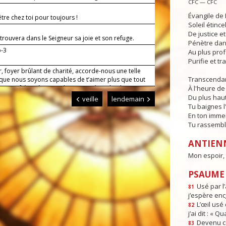
CFC — CFC
Évangile de 
être chez toi pour toujours !
Soleil étince
De justice e
 trouvera dans le Seigneur sa joie et son refuge.
Pénètre dans
b-3
Au plus pro
Purifie et t
, foyer brûlant de charité, accorde-nous une telle
Transcendan
 que nous soyons capables de t’aimer plus que tout
er nos frères à cause de toi. Par Jésus, le Christ,
À l'heure de 
eigneur. Amen.
Du plus haut
veille
lendemain
Tu baignes l
En ton imme
Tu rassembl
ANTIEN
Mon espoir, 
PSAUME :
Usé par l’
81
j’espère enc
L’œil usé 
82
j’ai dit : « Q
Devenu c
83