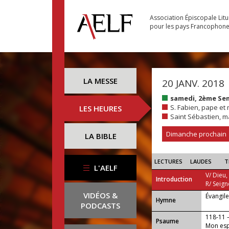
Association Épiscopale Lit
pour les pays Francophon
LA MESSE
20 JANV. 2018
samedi, 2ème Se
S. Fabien, pape et 
LES HEURES
Saint Sébastien, ma
Dimanche prochain
LA BIBLE
LECTURES
LAUDES
T
L'AELF
V/ Dieu,
Introduction
R/ Seign
VIDÉOS &
Évangil
...
Hymne
PODCASTS
118-11
Psaume
Mon espo