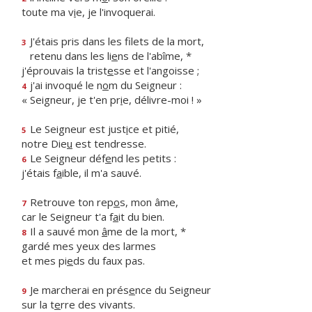
toute ma v
i
e, je l'invoquerai.
J'étais pris dans les filets de la mort,
3
retenu dans les li
e
ns de l'abîme, *
j'éprouvais la trist
e
sse et l'angoisse ;
j'ai invoqué le n
o
m du Seigneur :
4
« Seigneur, je t'en pr
i
e, délivre-moi ! »
Le Seigneur est just
i
ce et pitié,
5
notre Die
u
est tendresse.
Le Seigneur déf
e
nd les petits :
6
j'étais f
a
ible, il m'a sauvé.
Retrouve ton rep
o
s, mon âme,
7
car le Seigneur t'a f
a
it du bien.
Il a sauvé mon
â
me de la mort, *
8
gardé mes yeux des larmes
et mes pi
e
ds du faux pas.
Je marcherai en prés
e
nce du Seigneur
9
sur la t
e
rre des vivants.