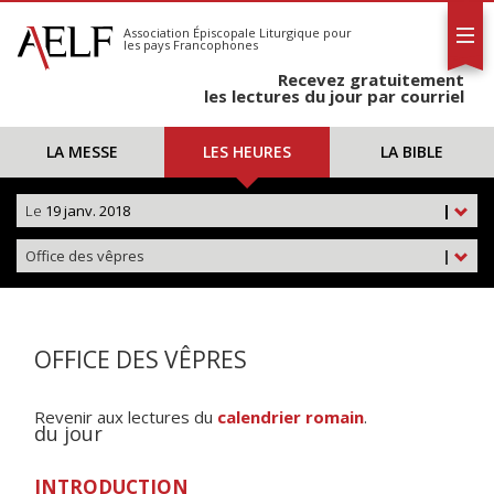
L'AELF
S'abonner
Association Épiscopale Liturgique
pour
les pays Francophones
Calendrier
Recevez gratuitement
Contact
les lectures du jour par courriel
LA MESSE
LES HEURES
LA BIBLE
Le
19 janv. 2018
|
Office des vêpres
|
OFFICE DES VÊPRES
Revenir aux lectures du
calendrier romain
.
du jour
INTRODUCTION