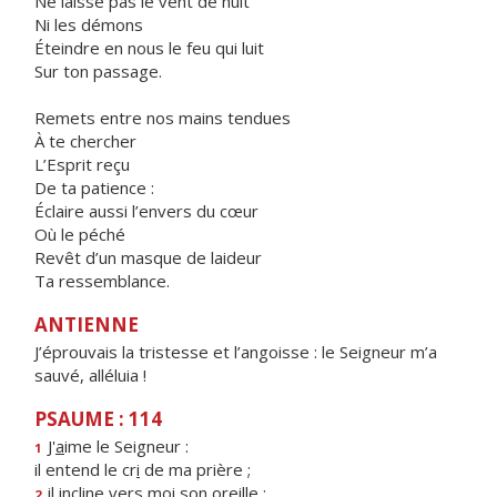
Ne laisse pas le vent de nuit
Ni les démons
Éteindre en nous le feu qui luit
Sur ton passage.
Remets entre nos mains tendues
À te chercher
L’Esprit reçu
De ta patience :
Éclaire aussi l’envers du cœur
Où le péché
Revêt d’un masque de laideur
Ta ressemblance.
ANTIENNE
J’éprouvais la tristesse et l’angoisse : le Seigneur m’a
sauvé, alléluia !
PSAUME : 114
J'
a
ime le Seigneur :
1
il entend le cr
i
de ma prière ;
il incline vers m
o
i son oreille :
2