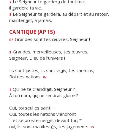
Le Seigneur te garder
a
de tout mal,
7
il garder
a
ta vie.
Le Seigneur te gardera, au dép
a
rt et au retour,
8
mainten
a
nt, à jamais.
CANTIQUE (AP 15)
Grandes sont tes œuvres, Seigneur !
R/
Grandes, merveille
u
ses, tes œuvres,
3
Seigneur, Die
u
de l'univers !
Ils sont justes, ils sont vr
a
is, tes chemins,
R
o
i des nations.
R/
Qui ne te craindr
a
it, Seigneur ?
4
À ton nom, qu
i
ne rendrait gloire ?
Oui, toi seul es saint ! +
Oui, toutes les nations viendront
et se prosterner
o
nt devant toi ; *
oui, ils sont manifest
é
s, tes jugements.
R/