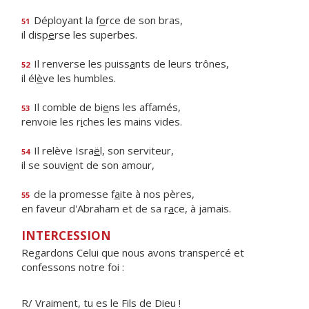
Déployant la f
o
rce de son bras,
51
il disp
e
rse les superbes.
Il renverse les puiss
a
nts de leurs trônes,
52
il él
è
ve les humbles.
Il comble de bi
e
ns les affamés,
53
renvoie les r
i
ches les mains vides.
Il relève Isra
ë
l, son serviteur,
54
il se souvi
e
nt de son amour,
de la promesse f
a
ite à nos pères,
55
en faveur d'Abraham et de sa r
a
ce, à jamais.
INTERCESSION
Regardons Celui que nous avons transpercé et
confessons notre foi :
R/ Vraiment, tu es le Fils de Dieu !