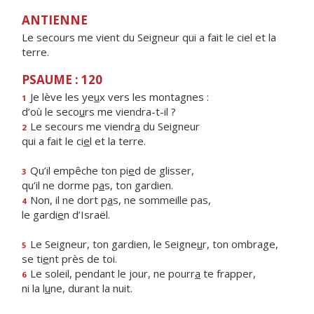
ANTIENNE
Le secours me vient du Seigneur qui a fait le ciel et la
terre.
PSAUME : 120
Je lève les ye
u
x vers les montagnes :
1
d’où le seco
u
rs me viendra-t-il ?
Le secours me viendr
a
du Seigneur
2
qui a fait le ci
e
l et la terre.
Qu’il empêche ton pi
e
d de glisser,
3
qu’il ne dorme p
a
s, ton gardien.
Non, il ne dort p
a
s, ne sommeille pas,
4
le gardi
e
n d’Israël.
Le Seigneur, ton gardien, le Seigne
u
r, ton ombrage,
5
se ti
e
nt près de toi.
Le soleil, pendant le jour, ne pourr
a
te frapper,
6
ni la l
u
ne, durant la nuit.