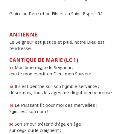
Gloire au Père et au Fils et au Saint-Esprit. R/
ANTIENNE
Le Seigneur est justice et pitié, notre Dieu est
tendresse.
CANTIQUE DE MARIE (LC 1)
Mon âme ex
a
lte le Seigneur,
47
exulte mon esprit en Die
u
, mon Sauveur !
Il s'est penché sur son h
u
mble servante ;
48
désormais, tous les âges me dir
o
nt bienheureuse.
Le Puissant fit pour m
o
i des merveilles ;
49
S
a
int est son nom !
Son amour s'ét
e
nd d'âge en âge
50
sur ce
u
x qui le craignent ;