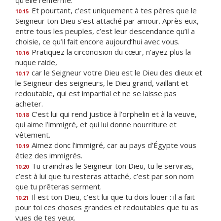
qu’elle renferme.
Et pourtant, c’est uniquement à tes pères que le
10.15
Seigneur ton Dieu s’est attaché par amour. Après eux,
entre tous les peuples, c’est leur descendance qu’il a
choisie, ce qu’il fait encore aujourd’hui avec vous.
Pratiquez la circoncision du cœur, n’ayez plus la
10.16
nuque raide,
car le Seigneur votre Dieu est le Dieu des dieux et
10.17
le Seigneur des seigneurs, le Dieu grand, vaillant et
redoutable, qui est impartial et ne se laisse pas
acheter.
C’est lui qui rend justice à l’orphelin et à la veuve,
10.18
qui aime l’immigré, et qui lui donne nourriture et
vêtement.
Aimez donc l’immigré, car au pays d’Égypte vous
10.19
étiez des immigrés.
Tu craindras le Seigneur ton Dieu, tu le serviras,
10.20
c’est à lui que tu resteras attaché, c’est par son nom
que tu prêteras serment.
Il est ton Dieu, c’est lui que tu dois louer : il a fait
10.21
pour toi ces choses grandes et redoutables que tu as
vues de tes yeux.