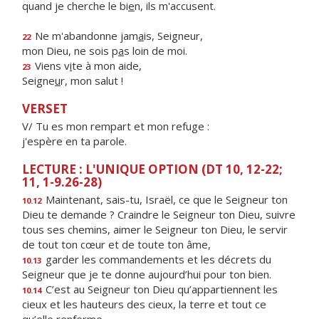
quand je cherche le bi
e
n, ils m'accusent.
Ne m'abandonne jam
a
is, Seigneur,
22
mon Dieu, ne sois p
a
s loin de moi.
Viens v
i
te à mon aide,
23
Seigne
u
r, mon salut !
VERSET
V/ Tu es mon rempart et mon refuge :
j'espère en ta parole.
LECTURE : L'UNIQUE OPTION (DT 10, 12-22;
11, 1-9.26-28)
Maintenant, sais-tu, Israël, ce que le Seigneur ton
10.12
Dieu te demande ? Craindre le Seigneur ton Dieu, suivre
tous ses chemins, aimer le Seigneur ton Dieu, le servir
de tout ton cœur et de toute ton âme,
garder les commandements et les décrets du
10.13
Seigneur que je te donne aujourd’hui pour ton bien.
C’est au Seigneur ton Dieu qu’appartiennent les
10.14
cieux et les hauteurs des cieux, la terre et tout ce