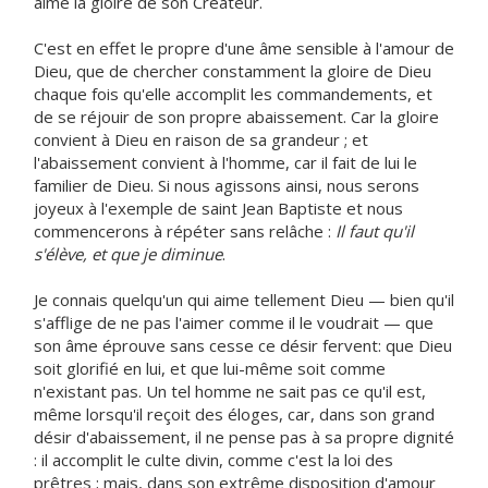
aime la gloire de son Créateur.
C'est en effet le propre d'une âme sensible à l'amour de
Dieu, que de chercher constamment la gloire de Dieu
chaque fois qu'elle accomplit les commandements, et
de se réjouir de son propre abaissement. Car la gloire
convient à Dieu en raison de sa grandeur ; et
l'abaissement convient à l'homme, car il fait de lui le
familier de Dieu. Si nous agissons ainsi, nous serons
joyeux à l'exemple de saint Jean Baptiste et nous
commencerons à répéter sans relâche :
Il faut qu'il
s'élève, et que je diminue
.
Je connais quelqu'un qui aime tellement Dieu — bien qu'il
s'afflige de ne pas l'aimer comme il le voudrait — que
son âme éprouve sans cesse ce désir fervent: que Dieu
soit glorifié en lui, et que lui-même soit comme
n'existant pas. Un tel homme ne sait pas ce qu'il est,
même lorsqu'il reçoit des éloges, car, dans son grand
désir d'abaissement, il ne pense pas à sa propre dignité
: il accomplit le culte divin, comme c'est la loi des
prêtres ; mais, dans son extrême disposition d'amour