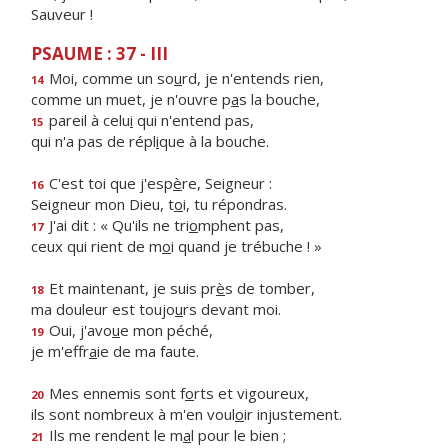
Sauveur !
PSAUME : 37 - III
Moi, comme un so
u
rd, je n'entends rien,
14
comme un muet, je n'ouvre p
a
s la bouche,
pareil à celu
i
qui n'entend pas,
15
qui n'a pas de répl
i
que à la bouche.
C'est toi que j'esp
è
re, Seigneur :
16
Seigneur mon Dieu, t
o
i, tu répondras.
J'ai dit : « Qu'ils ne tri
o
mphent pas,
17
ceux qui rient de m
o
i quand je trébuche ! »
Et maintenant, je suis pr
è
s de tomber,
18
ma douleur est toujo
u
rs devant moi.
Oui, j'avo
u
e mon péché,
19
je m'effr
a
ie de ma faute.
Mes ennemis sont f
o
rts et vigoureux,
20
ils sont nombreux à m'en voul
o
ir injustement.
Ils me rendent le m
a
l pour le bien ;
21