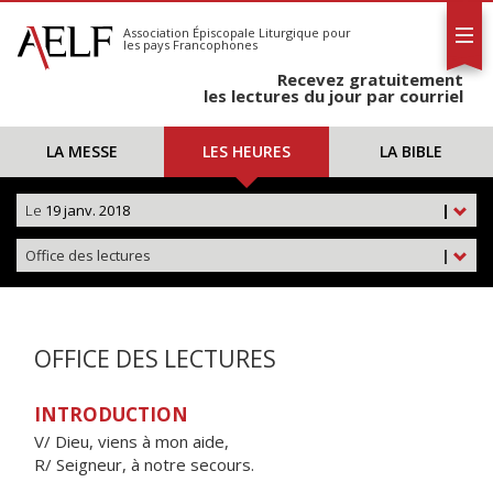
L'AELF
S'abonner
Association Épiscopale Liturgique
pour
les pays Francophones
Calendrier
Recevez gratuitement
Contact
les lectures du jour par courriel
LA MESSE
LES HEURES
LA BIBLE
Le
19 janv. 2018
|
Office des lectures
|
OFFICE DES LECTURES
INTRODUCTION
V/ Dieu, viens à mon aide,
R/ Seigneur, à notre secours.