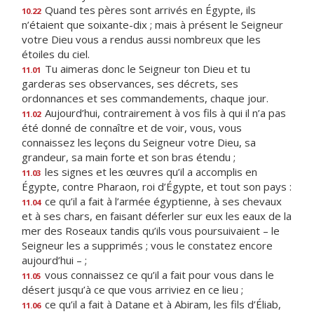
Quand tes pères sont arrivés en Égypte, ils
10.22
n’étaient que soixante-dix ; mais à présent le Seigneur
votre Dieu vous a rendus aussi nombreux que les
étoiles du ciel.
Tu aimeras donc le Seigneur ton Dieu et tu
11.01
garderas ses observances, ses décrets, ses
ordonnances et ses commandements, chaque jour.
Aujourd’hui, contrairement à vos fils à qui il n’a pas
11.02
été donné de connaître et de voir, vous, vous
connaissez les leçons du Seigneur votre Dieu, sa
grandeur, sa main forte et son bras étendu ;
les signes et les œuvres qu’il a accomplis en
11.03
Égypte, contre Pharaon, roi d’Égypte, et tout son pays :
ce qu’il a fait à l’armée égyptienne, à ses chevaux
11.04
et à ses chars, en faisant déferler sur eux les eaux de la
mer des Roseaux tandis qu’ils vous poursuivaient – le
Seigneur les a supprimés ; vous le constatez encore
aujourd’hui – ;
vous connaissez ce qu’il a fait pour vous dans le
11.05
désert jusqu’à ce que vous arriviez en ce lieu ;
ce qu’il a fait à Datane et à Abiram, les fils d’Éliab,
11.06