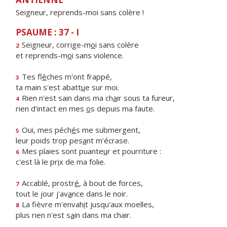
Seigneur, reprends-moi sans colère !
PSAUME : 37 - I
Seigneur, corrige-m
o
i sans colère
2
et reprends-m
o
i sans violence.
Tes fl
è
ches m'ont frappé,
3
ta main s'est abatt
u
e sur moi.
Rien n'est sain dans ma ch
a
ir sous ta fureur,
4
rien d'intact en mes
o
s depuis ma faute.
Oui, mes péch
é
s me submergent,
5
leur poids trop pes
a
nt m'écrase.
Mes plaies sont puante
u
r et pourriture :
6
c'est là le pr
i
x de ma folie.
Accablé, prostr
é
, à bout de forces,
7
tout le jour j'av
a
nce dans le noir.
La fièvre m'envah
i
t jusqu'aux moelles,
8
plus rien n'est s
a
in dans ma chair.