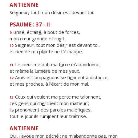
ANTIENNE
Seigneur, tout mon désir est devant toi.
PSAUME : 37 - II
Brisé, écras
é
, à bout de forces,
9
mon cœur gr
o
nde et rugit.
Seigneur, tout mon dés
i
r est devant toi,
10
et rien de ma pl
a
inte ne t'échappe.
Le cœur me bat, ma f
o
rce m'abandonne,
11
et même la lumi
è
re de mes yeux.
Amis et compagnons se ti
e
nnent à distance,
12
et mes proches, à l'éc
a
rt de mon mal.
Ceux qui veulent ma p
e
rte me talonnent,
13
ces gens qui ch
e
rchent mon malheur ;
ils prononcent des par
o
les maléfiques,
tout le jour ils rum
i
nent leur traîtrise.
ANTIENNE
Oui, j'avoue mon péché ; ne m'abandonne pas, mon