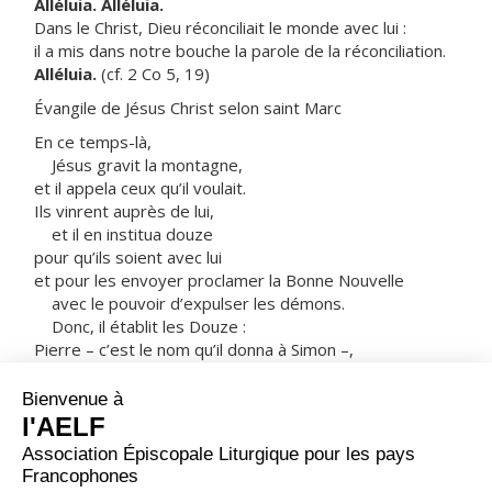
Alléluia. Alléluia.
Dans le Christ, Dieu réconciliait le monde avec lui :
il a mis dans notre bouche la parole de la réconciliation.
Alléluia.
(cf. 2 Co 5, 19)
Évangile de Jésus Christ selon saint Marc
En ce temps-là,
Jésus gravit la montagne,
et il appela ceux qu’il voulait.
Ils vinrent auprès de lui,
et il en institua douze
pour qu’ils soient avec lui
et pour les envoyer proclamer la Bonne Nouvelle
avec le pouvoir d’expulser les démons.
Donc, il établit les Douze :
Pierre – c’est le nom qu’il donna à Simon –,
Jacques, fils de Zébédée, et Jean, le frère de Jacques
– il leur donna le nom de « Boanerguès »,
c’est-à-dire : « Fils du tonnerre » –,
André, Philippe, Barthélemy, Matthieu,
Thomas, Jacques, fils d’Alphée,
Thaddée, Simon le Zélote,