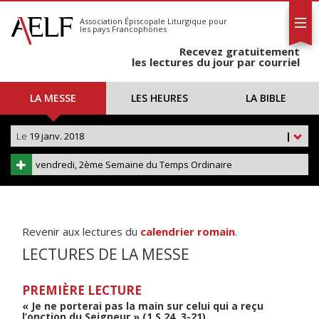
L'AELF
S'abonner
Association Épiscopale Liturgique
pour
les pays Francophones
Calendrier
Recevez gratuitement
Contact
les lectures du jour par courriel
LA MESSE
LES HEURES
LA BIBLE
Le
19 janv. 2018
|
vendredi, 2ème Semaine du Temps Ordinaire
Revenir aux lectures du
calendrier romain
.
LECTURES DE LA MESSE
PREMIÈRE LECTURE
« Je ne porterai pas la main sur celui qui a reçu
l’onction du Seigneur » (1 S 24, 3-21)