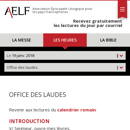
L'AELF
S'abonner
Association Épiscopale Liturgique
pour
les pays Francophones
Calendrier
Recevez gratuitement
Contact
les lectures du jour par courriel
LA MESSE
LES HEURES
LA BIBLE
Le
19 janv. 2018
|
Office des laudes
|
OFFICE DES LAUDES
Revenir aux lectures du
calendrier romain
.
INTRODUCTION
V/ Seigneur, ouvre mes lèvres,