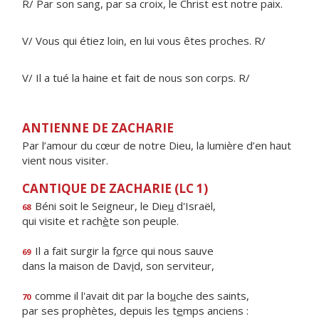
R/ Par son sang, par sa croix, le Christ est notre paix.
V/ Vous qui étiez loin, en lui vous êtes proches. R/
V/ Il a tué la haine et fait de nous son corps. R/
ANTIENNE DE ZACHARIE
Par l’amour du cœur de notre Dieu, la lumière d’en haut
vient nous visiter.
CANTIQUE DE ZACHARIE (LC 1)
Béni soit le Seigneur, le Die
u
d'Israël,
68
qui visite et rach
è
te son peuple.
Il a fait surgir la f
o
rce qui nous sauve
69
dans la maison de Dav
i
d, son serviteur,
comme il l'avait dit par la bo
u
che des saints,
70
par ses prophètes, depuis les t
e
mps anciens :