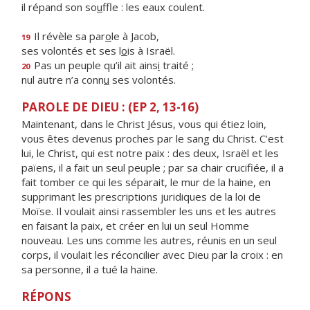
il répand son so
u
ffle : les eaux coulent.
Il révèle sa par
o
le à Jacob,
19
ses volontés et ses l
o
is à Israël.
Pas un peuple qu’il ait ains
i
traité ;
20
nul autre n’a conn
u
ses volontés.
PAROLE DE DIEU : (EP 2, 13-16)
Maintenant, dans le Christ Jésus, vous qui étiez loin,
vous êtes devenus proches par le sang du Christ. C’est
lui, le Christ, qui est notre paix : des deux, Israël et les
païens, il a fait un seul peuple ; par sa chair crucifiée, il a
fait tomber ce qui les séparait, le mur de la haine, en
supprimant les prescriptions juridiques de la loi de
Moïse. Il voulait ainsi rassembler les uns et les autres
en faisant la paix, et créer en lui un seul Homme
nouveau. Les uns comme les autres, réunis en un seul
corps, il voulait les réconcilier avec Dieu par la croix : en
sa personne, il a tué la haine.
RÉPONS