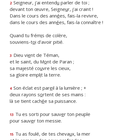
Seigneur, j'ai entend
u
parler de toi ;
2
devant ton œuvre, Seigne
u
r, j'ai craint !
Dans le cours des ann
é
es, fais-la revivre,
dans le cours des ann
é
es, fais-la connaître !
Quand tu frém
i
s de colère,
souviens-t
o
i d'avoir pitié.
Dieu vi
e
nt de Téman,
3
et le saint, du M
o
nt de Paran ;
sa majesté co
u
vre les cieux,
sa gloire empl
i
t la terre.
Son éclat est par
e
il à la lumière ; +
4
deux rayons s
o
rtent de ses mains :
là se tient cach
é
e sa puissance.
Tu es sorti pour sauv
e
r ton peuple
13
pour sauv
e
r ton messie.
Tu as foulé, de tes cheva
u
x, la mer
15