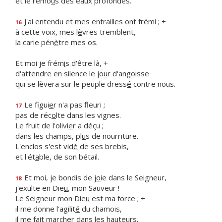
et le remo
u
s des eaux profondes.
J'ai entendu et mes entr
a
illes ont frémi ; +
16
à cette voix, mes l
è
vres tremblent,
la carie pén
è
tre mes os.
Et moi je frém
i
s d'être là, +
d'attendre en silence le jo
u
r d'angoisse
qui se lèvera sur le peuple dress
é
contre nous.
Le figui
e
r n'a pas fleuri ;
17
pas de réc
o
lte dans les vignes.
Le fruit de l'olivi
e
r a déçu ;
dans les champs, pl
u
s de nourriture.
L'enclos s'est vid
é
de ses brebis,
et l'ét
a
ble, de son bétail.
Et moi, je bondis de j
o
ie dans le Seigneur,
18
j'exulte en Die
u
, mon Sauveur !
Le Seigneur mon Die
u
est ma force ; +
il me donne l'agilit
é
du chamois,
il me fait march
e
r dans les hauteurs.