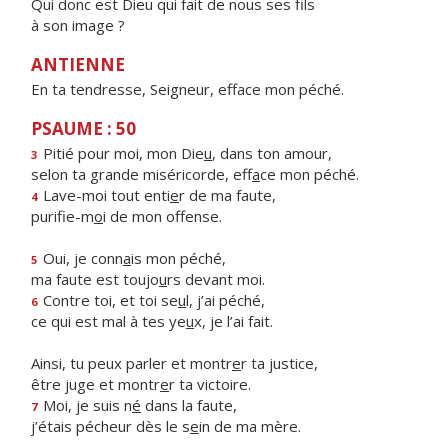
Qui donc est Dieu qui fait de nous ses fils
à son image ?
ANTIENNE
En ta tendresse, Seigneur, efface mon péché.
PSAUME : 50
Pitié pour moi, mon Die
u
, dans ton amour,
3
selon ta grande miséricorde, eff
a
ce mon péché.
Lave-moi tout enti
e
r de ma faute,
4
purifie-m
o
i de mon offense.
Oui, je conn
a
is mon péché,
5
ma faute est toujo
u
rs devant moi.
Contre toi, et toi se
u
l, j’ai péché,
6
ce qui est mal à tes ye
u
x, je l’ai fait.
Ainsi, tu peux parler et montr
e
r ta justice,
être juge et montr
e
r ta victoire.
Moi, je suis n
é
dans la faute,
7
j’étais pécheur dès le s
e
in de ma mère.