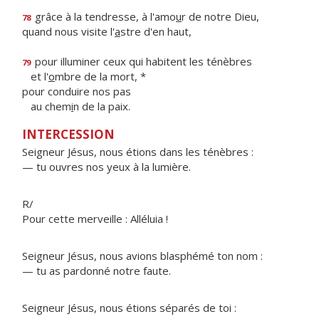
grâce à la tendresse, à l'amo
u
r de notre Dieu,
78
quand nous visite l'
a
stre d'en haut,
pour illuminer ceux qui habitent les ténèbres
79
et l'
o
mbre de la mort, *
pour conduire nos pas
au chem
i
n de la paix.
INTERCESSION
Seigneur Jésus, nous étions dans les ténèbres :
— tu ouvres nos yeux à la lumière.
R/
Pour cette merveille : Alléluia !
Seigneur Jésus, nous avions blasphémé ton nom :
— tu as pardonné notre faute.
Seigneur Jésus, nous étions séparés de toi :