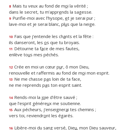
Mais tu veux au fond de m
o
i la vérité ;
8
dans le secret, tu m’appr
e
nds la sagesse.
Purifie-moi avec l’hysope,
e
t je serai pur ;
9
lave-moi et je serai blanc, pl
u
s que la neige.
Fais que j’entende les ch
a
nts et la fête :
10
ils danseront, les
o
s que tu broyais.
Détourne ta f
a
ce de mes fautes,
11
enlève to
u
s mes péchés.
Crée en moi un cœur p
u
r, ô mon Dieu,
12
renouvelle et raffermis au fond de m
o
i mon esprit.
Ne me chasse p
a
s loin de ta face,
13
ne me reprends p
a
s ton esprit saint.
Rends-moi la j
o
ie d’être sauvé ;
14
que l’esprit génére
u
x me soutienne.
Aux pécheurs, j’enseigner
a
i tes chemins ;
15
vers toi, reviendr
o
nt les égarés.
Libère-moi du sang versé, Die
u
, mon Dieu sauveur,
16