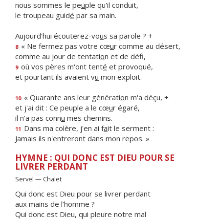
nous sommes le pe
u
ple qu'il conduit,
le troupeau guid
é
par sa main.
Aujourd'hui écouterez-vo
u
s sa parole ? +
« Ne fermez pas votre cœ
u
r comme au désert,
8
comme au jour de tentati
o
n et de défi,
où vos pères m'ont tent
é
et provoqué,
9
et pourtant ils avaient v
u
mon exploit.
« Quarante ans leur générati
o
n m'a déçu, +
10
et j'ai dit : Ce peuple a le cœ
u
r égaré,
il n'a pas conn
u
mes chemins.
Dans ma colère, j'en ai f
a
it le serment :
11
Jamais ils n'entrer
o
nt dans mon repos. »
HYMNE : QUI DONC EST DIEU POUR SE
LIVRER PERDANT
Servel — Chalet
Qui donc est Dieu pour se livrer perdant
aux mains de l’homme ?
Qui donc est Dieu, qui pleure notre mal