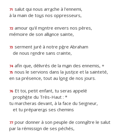
salut qui nous arr
a
che à l'ennemi,
71
à la main de to
u
s nos oppresseurs,
amour qu'il m
o
ntre envers nos pères,
72
mémoire de son alli
a
nce sainte,
serment juré à notre p
è
re Abraham
73
de nous r
e
ndre sans crainte,
afin que, délivrés de la m
a
in des ennemis, +
74
nous le servions dans la just
i
ce et la sainteté,
75
en sa présence, tout au l
o
ng de nos jours.
Et toi, petit enfant, tu seras appelé
76
proph
è
te du Très-Haut : *
tu marcheras devant, à la face du Seigneur,
et tu préparer
a
s ses chemins
pour donner à son peuple de conn
a
ître le salut
77
par la rémissi
o
n de ses péchés,