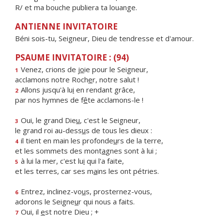
R/ et ma bouche publiera ta louange.
ANTIENNE INVITATOIRE
Béni sois-tu, Seigneur, Dieu de tendresse et d'amour.
PSAUME INVITATOIRE : (94)
Venez, crions de j
o
ie pour le Seigneur,
1
acclamons notre Roch
e
r, notre salut !
Allons jusqu'à lu
i
en rendant grâce,
2
par nos hymnes de f
ê
te acclamons-le !
Oui, le grand Die
u
, c'est le Seigneur,
3
le grand roi au-dess
u
s de tous les dieux :
il tient en main les profonde
u
rs de la terre,
4
et les sommets des mont
a
gnes sont à lui ;
à lui la mer, c'est lu
i
qui l'a faite,
5
et les terres, car ses m
a
ins les ont pétries.
Entrez, inclinez-vo
u
s, prosternez-vous,
6
adorons le Seigne
u
r qui nous a faits.
Oui, il
e
st notre Dieu ; +
7