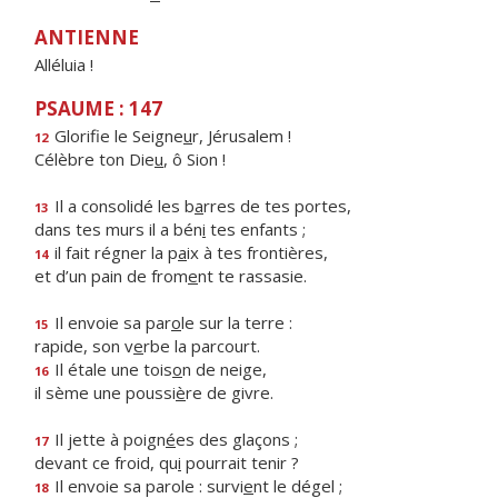
ANTIENNE
Alléluia !
PSAUME : 147
Glorifie le Seigne
u
r, Jérusalem !
12
Célèbre ton Die
u
, ô Sion !
Il a consolidé les b
a
rres de tes portes,
13
dans tes murs il a bén
i
tes enfants ;
il fait régner la p
a
ix à tes frontières,
14
et d’un pain de from
e
nt te rassasie.
Il envoie sa par
o
le sur la terre :
15
rapide, son v
e
rbe la parcourt.
Il étale une tois
o
n de neige,
16
il sème une poussi
è
re de givre.
Il jette à poign
é
es des glaçons ;
17
devant ce froid, qu
i
pourrait tenir ?
Il envoie sa parole : survi
e
nt le dégel ;
18