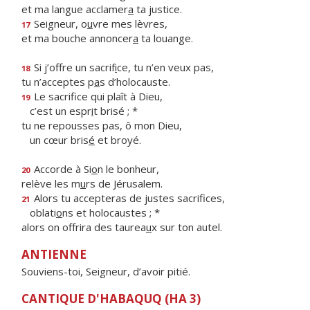
et ma langue acclamer
a
ta justice.
Seigneur, o
u
vre mes lèvres,
17
et ma bouche annoncer
a
ta louange.
Si j’offre un sacrif
i
ce, tu n’en veux pas,
18
tu n’acceptes p
a
s d’holocauste.
Le sacrifice qui plaît à Dieu,
19
c’est un espr
i
t brisé ; *
tu ne repousses pas, ô mon Dieu,
un cœur bris
é
et broyé.
Accorde à Si
o
n le bonheur,
20
relève les m
u
rs de Jérusalem.
Alors tu accepteras de justes sacrifices,
21
oblati
o
ns et holocaustes ; *
alors on offrira des taurea
u
x sur ton autel.
ANTIENNE
Souviens-toi, Seigneur, d’avoir pitié.
CANTIQUE D'HABAQUQ (HA 3)