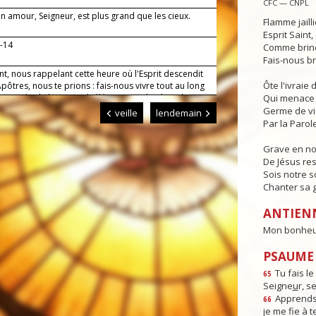
CFC — CNPL
n amour, Seigneur, est plus grand que les cieux.
Flamme jaill
Esprit Saint
3-14
Comme brind
Fais-nous br
nt, nous rappelant cette heure où l'Esprit descendit
Ôte l'ivraie
Apôtres, nous te prions : fais-nous vivre tout au long
 journée de l'amour révélé par ton Fils, Jésus, le
Qui menace 
notre Seigneur. Amen.
Germe de v
veille
lendemain
Par la Parole
Grave en n
De Jésus res
Sois notre s
Chanter sa g
ANTIEN
Mon bonheur,
PSAUME :
Tu fais l
65
Seigne
u
r, s
Apprends-
66
je me f
e à t