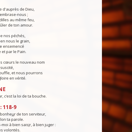
ie d'auprès de Dieu,
, embrase-nous ;
illes au même feu,
ûler de ton amour.
 de nos péchés,
en nous le grain,
ie ensemencé
 et par le Pain.
os cœurs le nouveau nom
suscité,
ouffle, et nous pourrons
loire en vérité.
NE
 c’est la loi de ta bouche.
 118-9
e bonhe
u
r de ton serviteur,
elon ta parole.
moi à bien sais
i
r, à bien juger :
es volontés.