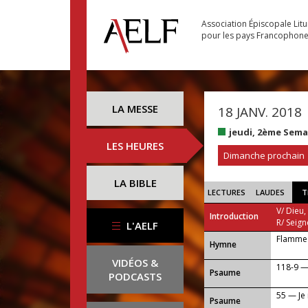
Association Épiscopale Lit
pour les pays Francophon
LA MESSE
18 JANV. 2018
jeudi, 2ème Sema
LES HEURES
Dimanche prochain
LA BIBLE
LECTURES
LAUDES
T
V/ Dieu,
Introduction
R/ Seign
L'AELF
Flamme 
...
Hymne
VIDÉOS &
118-9 —
Psaume
PODCASTS
55 — Je 
Psaume