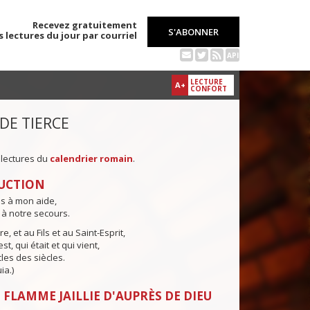
Recevez gratuitement
S'ABONNER
s lectures du jour par courriel
API
LECTURE
A+
CONFORT
 DE TIERCE
 lectures du
calendrier romain
.
UCTION
ns à mon aide,
 à notre secours.
e, et au Fils et au Saint-Esprit,
st, qui était et qui vient,
cles des siècles.
ia.)
 FLAMME JAILLIE D'AUPRÈS DE DIEU