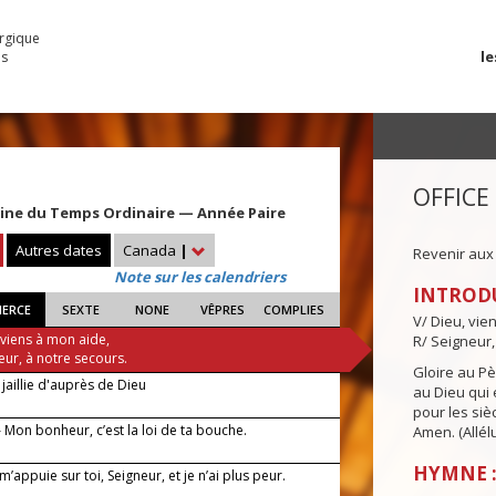
urgique
le
es
OFFICE
ine du Temps Ordinaire — Année Paire
Autres dates
Canada
|
Revenir aux
Note sur les calendriers
INTROD
IERCE
SEXTE
NONE
VÊPRES
COMPLIES
V/ Dieu, vie
 viens à mon aide,
R/ Seigneur,
eur, à notre secours.
Gloire au Pèr
jaillie d'auprès de Dieu
au Dieu qui e
pour les siè
 Mon bonheur, c’est la loi de ta bouche.
Amen. (Allélu
HYMNE :
m’appuie sur toi, Seigneur, et je n’ai plus peur.