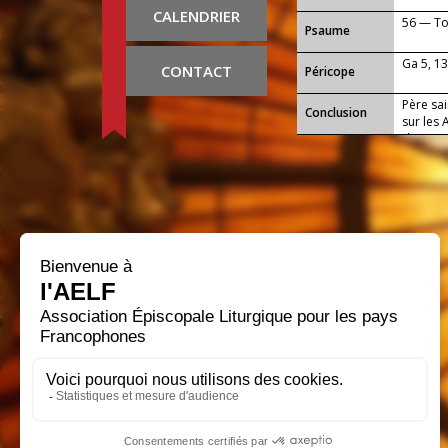
CALENDRIER
56 — To
Psaume
Ga 5, 1
CONTACT
Péricope
Père sai
Conclusion
sur les 
de cette
Christ, 