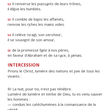
Il renverse les puiss
a
nts de leurs trônes,
52
il él
è
ve les humbles.
Il comble de bi
e
ns les affamés,
53
renvoie les r
i
ches les mains vides.
Il relève Isra
ë
l, son serviteur,
54
il se souvi
e
nt de son amour,
de la promesse f
a
ite à nos pères,
55
en faveur d'Abraham et de sa r
a
ce, à jamais.
INTERCESSION
Prions le Christ, lumière des nations et joie de tous les
vivants :
R/ La nuit, pour toi, n'est pas ténèbre.
Lumière de lumière et Verbe de Dieu, tu es venu sauver
les hommes :
— conduis les catéchumènes à la connaissance de la
vérité.