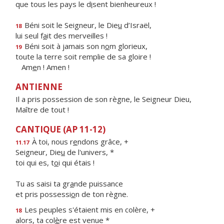
que tous les pays le d
i
sent bienheureux !
Béni soit le Seigneur, le Die
u
d’Israël,
18
lui seul f
a
it des merveilles !
Béni soit à jamais son n
o
m glorieux,
19
toute la terre soit remplie de sa gloire !
Am
e
n ! Amen !
ANTIENNE
Il a pris possession de son règne, le Seigneur Dieu,
Maître de tout !
CANTIQUE (AP 11-12)
À toi, nous r
e
ndons grâce, +
11.17
Seigneur, Die
u
de l'univers, *
toi qui es, t
o
i qui étais !
Tu as saisi ta gr
a
nde puissance
et pris possessi
o
n de ton règne.
Les peuples s'étaient mis en colère, +
18
alors, ta col
è
re est venue *