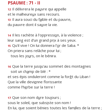
PSAUME : 71 - II
Il délivrera le pa
u
vre qui appelle
12
et le malheure
u
x sans recours.
Il aura souci du f
a
ible et du pauvre,
13
du pauvre dont il sa
u
ve la vie.
Il les rachète à l’oppressi
o
n, à la violence ;
14
leur sang est d’un grand pr
i
x à ses yeux.
Qu’il vive ! On lui donnera l’
o
r de Saba. *
15
On priera sans relâche pour lui ;
tous les jo
u
rs, on le bénira.
Que la terre jusqu’au sommet des montagnes
16
soit un ch
a
mp de blé : *
et ses épis onduleront comme la for
ê
t du Liban !
Que la ville devi
e
nne florissante
comme l’h
e
rbe sur la terre !
Que son nom d
u
re toujours ;
17
sous le soleil, que subs
i
ste son nom !
En lui, que soient bénies toutes les fam
i
lles de la terre ;