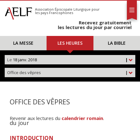
L'AELF
S'abonner
Association Épiscopale Liturgique
pour
les pays Francophones
Calendrier
Recevez gratuitement
Contact
les lectures du jour par courriel
LA MESSE
LES HEURES
LA BIBLE
Le
18 janv. 2018
|
Office des vêpres
|
OFFICE DES VÊPRES
Revenir aux lectures du
calendrier romain
.
du jour
INTRODUCTION