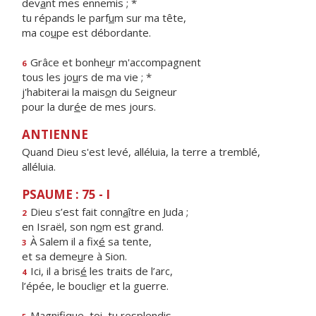
dev
a
nt mes ennemis ; *
tu répands le parf
u
m sur ma tête,
ma co
u
pe est débordante.
Grâce et bonhe
u
r m'accompagnent
6
tous les jo
u
rs de ma vie ; *
j'habiterai la mais
o
n du Seigneur
pour la dur
é
e de mes jours.
ANTIENNE
Quand Dieu s'est levé, alléluia, la terre a tremblé,
alléluia.
PSAUME : 75 - I
Dieu s’est fait conn
a
ître en Juda ;
2
en Israël, son n
o
m est grand.
À Salem il a fix
é
sa tente,
3
et sa deme
u
re à Sion.
Ici, il a bris
é
les traits de l’arc,
4
l’épée, le boucli
e
r et la guerre.
Magnifique, t
o
i, tu resplendis