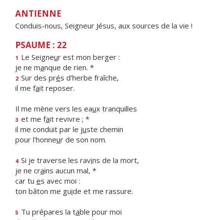
ANTIENNE
Conduis-nous, Seigneur Jésus, aux sources de la vie !
PSAUME : 22
Le Seigne
u
r est mon berger :
1
je ne m
a
nque de rien. *
Sur des pr
é
s d'herbe fraîche,
2
il me f
a
it reposer.
Il me mène vers les ea
u
x tranquilles
et me f
a
it revivre ; *
3
il me conduit par le j
u
ste chemin
pour l'honne
u
r de son nom.
Si je traverse les rav
i
ns de la mort,
4
je ne cr
a
ins aucun mal, *
car tu
e
s avec moi :
ton bâton me gu
i
de et me rassure.
Tu prépares la t
a
ble pour moi
5