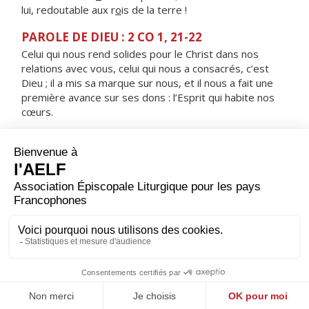
lui, redoutable aux r
o
is de la terre !
PAROLE DE DIEU : 2 CO 1, 21-22
Celui qui nous rend solides pour le Christ dans nos
relations avec vous, celui qui nous a consacrés, c’est
Dieu ; il a mis sa marque sur nous, et il nous a fait une
première avance sur ses dons : l’Esprit qui habite nos
cœurs.
RÉPONS
V/
Le Seigneur est ma lumière et mon salut.
Le Seigneur est le rempart de ma vie.
ORAISON
Dieu éternel et tout-puissant, qui régis l'univers du ciel
et de la terre : exauce, en ta bonté, les prières de ton
peuple et fais à notre temps la grâce de la paix.