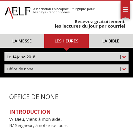
L'AELF
S'abonner
Association Épiscopale Liturgique
pour
les pays Francophones
Calendrier
Recevez gratuitement
Contact
les lectures du jour par courriel
LA MESSE
LES HEURES
LA BIBLE
Le
14 janv. 2018
|
Office de none
|
OFFICE DE NONE
INTRODUCTION
V/ Dieu, viens à mon aide,
R/ Seigneur, à notre secours.