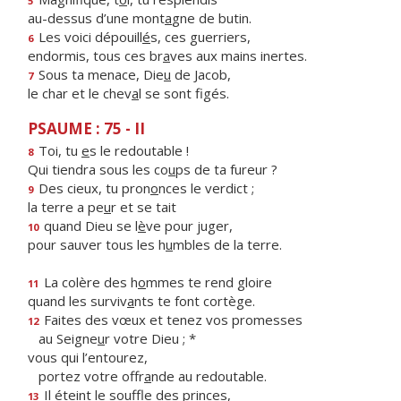
5
au-dessus d’une mont
a
gne de butin.
Les voici dépouill
é
s, ces guerriers,
6
endormis, tous ces br
a
ves aux mains inertes.
Sous ta menace, Die
u
de Jacob,
7
le char et le chev
a
l se sont figés.
PSAUME : 75 - II
Toi, tu
e
s le redoutable !
8
Qui tiendra sous les co
u
ps de ta fureur ?
Des cieux, tu pron
o
nces le verdict ;
9
la terre a pe
u
r et se tait
quand Dieu se l
è
ve pour juger,
10
pour sauver tous les h
u
mbles de la terre.
La colère des h
o
mmes te rend gloire
11
quand les surviv
a
nts te font cortège.
Faites des vœux et tenez vos promesses
12
au Seigne
u
r votre Dieu ; *
vous qui l’entourez,
portez votre offr
a
nde au redoutable.
Il éteint le so
u
ffle des princes,
13