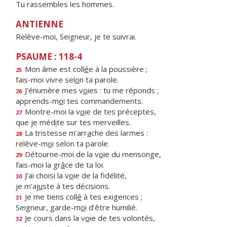
Tu rassembles les hommes.
ANTIENNE
Relève-moi, Seigneur, je te suivrai.
PSAUME : 118-4
Mon âme est coll
é
e à la poussière ;
25
fais-moi vivre sel
o
n ta parole.
J’énumère mes v
o
ies : tu me réponds ;
26
apprends-m
o
i tes commandements.
Montre-moi la v
o
ie de tes préceptes,
27
que je méd
i
te sur tes merveilles.
La tristesse m’arr
a
che des larmes :
28
relève-m
o
i selon ta parole.
Détourne-moi de la v
o
ie du mensonge,
29
fais-moi la gr
â
ce de ta loi.
J’ai choisi la v
o
ie de la fidélité,
30
je m’aj
u
ste à tes décisions.
Je me tiens coll
é
à tes exigences ;
31
Seigneur, garde-m
o
i d’être humilié.
Je cours dans la v
o
ie de tes volontés,
32