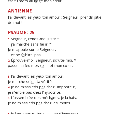
car tu mets au l
a
rge mon cœur.
ANTIENNE
J’ai devant les yeux ton amour : Seigneur, prends pitié
de moi !
PSAUME : 25
Seigneur, rends-moi justice :
1
j'ai march
é
sans faillir. *
Je m'appuie sur le Seigneur,
et ne f
a
iblirai pas.
Éprouve-moi, Seigne
u
r, scrute-moi, *
2
passe au feu mes r
e
ins et mon cœur.
J'ai devant les ye
u
x ton amour,
3
je marche sel
o
n ta vérité.
Je ne m'assieds p
a
s chez l'imposteur,
4
je n'entre p
a
s chez l'hypocrite.
L'assemblée des méch
a
nts, je la hais,
5
je ne m'assieds p
a
s chez les impies.
Je lave mes mains en s
i
gne d'innocence
6