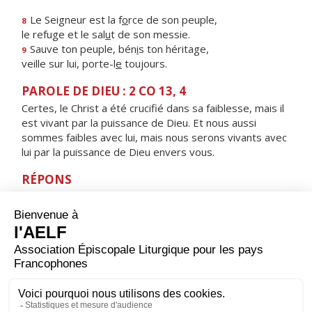
Le Seigneur est la f
o
rce de son peuple,
8
le refuge et le sal
u
t de son messie.
Sauve ton peuple, bén
i
s ton héritage,
9
veille sur lui, porte-l
e
toujours.
PAROLE DE DIEU : 2 CO 13, 4
Certes, le Christ a été crucifié dans sa faiblesse, mais il
est vivant par la puissance de Dieu. Et nous aussi
sommes faibles avec lui, mais nous serons vivants avec
lui par la puissance de Dieu envers vous.
RÉPONS
V/ Mon âme est collée à la poussière ;
fais-moi vivre selon ta parole.
ORAISON
Nous te prions, Seigneur Jésus Christ, à l’heure où tu fus
élevé sur la croix pour le rachat du monde et où les
ténèbres couvraient toute la terre : accorde-nous
toujours la lumière qui nous guidera jusqu’à la vraie vie.