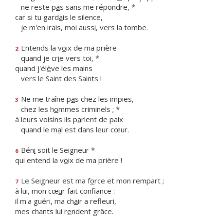
ne reste p
a
s sans me répondre, *
car si tu gard
a
is le silence,
je m'en irais, moi auss
i
, vers la tombe.
Entends la v
o
ix de ma prière
2
quand je cr
i
e vers toi, *
quand j'él
è
ve les mains
vers le S
a
int des Saints !
Ne me traîne p
a
s chez les impies,
3
chez les h
o
mmes criminels ; *
à leurs voisins ils p
a
rlent de paix
quand le m
a
l est dans leur cœur.
Bén
i
soit le Seigneur *
6
qui entend la v
o
ix de ma prière !
Le Seigneur est ma f
o
rce et mon rempart ;
7
à lui, mon cœ
u
r fait confiance :
il m'a guéri, ma ch
a
ir a refleuri,
mes chants lui r
e
ndent grâce.