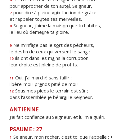
pour approcher de ton aut
e
l, Seigneur,
pour dire à pleine v
o
ix l'action de grâce
7
et rappeler to
u
tes tes merveilles.
Seigneur, j'aime la mais
o
n que tu habites,
8
le lieu où deme
u
re ta gloire.
Ne m'inflige pas le s
o
rt des pécheurs,
9
le destin de ceux qui v
e
rsent le sang :
ils ont dans les m
a
ins la corruption ;
10
leur droite est pl
e
ine de profits.
Oui, j'ai march
é
sans faillir :
11
libère-moi ! pr
e
nds pitié de moi !
Sous mes pieds le terr
a
in est sûr ;
12
dans l'assemblée je bénir
a
i le Seigneur.
ANTIENNE
J’ai fait confiance au Seigneur, et lui m’a guéri.
PSAUME : 27
Seigneur, mon rocher, c'est t
o
i que j'appelle : +
1