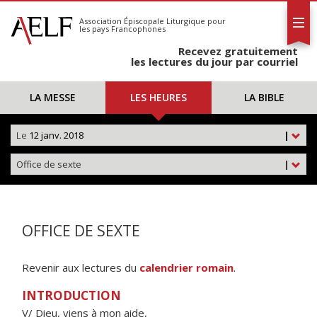
L'AELF
S'abonner
Association Épiscopale Liturgique
pour
les pays Francophones
Calendrier
Recevez gratuitement
Contact
les lectures du jour par courriel
LA MESSE
LES HEURES
LA BIBLE
Le
12 janv. 2018
|
Office de sexte
|
OFFICE DE SEXTE
Revenir aux lectures du
calendrier romain
.
INTRODUCTION
V/ Dieu, viens à mon aide,