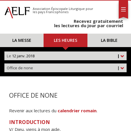
L'AELF
S'abonner
Association Épiscopale Liturgique
pour
les pays Francophones
Calendrier
Recevez gratuitement
Contact
les lectures du jour par courriel
LA MESSE
LES HEURES
LA BIBLE
Le
12 janv. 2018
|
Office de none
|
OFFICE DE NONE
Revenir aux lectures du
calendrier romain
.
INTRODUCTION
V/ Dieu, viens à mon aide,