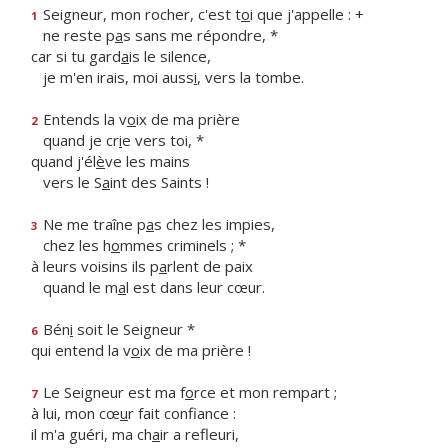
Seigneur, mon rocher, c'est t
o
i que j'appelle : +
1
ne reste p
a
s sans me répondre, *
car si tu gard
a
is le silence,
je m'en irais, moi auss
i
, vers la tombe.
Entends la v
o
ix de ma prière
2
quand je cr
i
e vers toi, *
quand j'él
è
ve les mains
vers le S
a
int des Saints !
Ne me traîne p
a
s chez les impies,
3
chez les h
o
mmes criminels ; *
à leurs voisins ils p
a
rlent de paix
quand le m
a
l est dans leur cœur.
Bén
i
soit le Seigneur *
6
qui entend la v
o
ix de ma prière !
Le Seigneur est ma f
o
rce et mon rempart ;
7
à lui, mon cœ
u
r fait confiance :
il m'a guéri, ma ch
a
ir a refleuri,