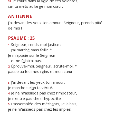
Je cours dans la v
o
ie de tes volontés,
32
car tu mets au l
a
rge mon cœur.
ANTIENNE
J’ai devant les yeux ton amour : Seigneur, prends pitié
de moi !
PSAUME : 25
Seigneur, rends-moi justice :
1
j'ai march
é
sans faillir. *
Je m'appuie sur le Seigneur,
et ne f
a
iblirai pas.
Éprouve-moi, Seigne
u
r, scrute-moi, *
2
passe au feu mes r
e
ins et mon cœur.
J'ai devant les ye
u
x ton amour,
3
je marche sel
o
n ta vérité.
Je ne m'assieds p
a
s chez l'imposteur,
4
je n'entre p
a
s chez l'hypocrite.
L'assemblée des méch
a
nts, je la hais,
5
je ne m'assieds p
a
s chez les impies.