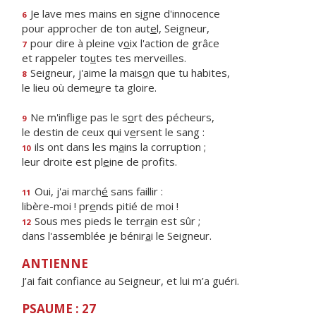
Je lave mes mains en s
i
gne d'innocence
6
pour approcher de ton aut
e
l, Seigneur,
pour dire à pleine v
o
ix l'action de grâce
7
et rappeler to
u
tes tes merveilles.
Seigneur, j'aime la mais
o
n que tu habites,
8
le lieu où deme
u
re ta gloire.
Ne m'inflige pas le s
o
rt des pécheurs,
9
le destin de ceux qui v
e
rsent le sang :
ils ont dans les m
a
ins la corruption ;
10
leur droite est pl
e
ine de profits.
Oui, j'ai march
é
sans faillir :
11
libère-moi ! pr
e
nds pitié de moi !
Sous mes pieds le terr
a
in est sûr ;
12
dans l'assemblée je bénir
a
i le Seigneur.
ANTIENNE
J’ai fait confiance au Seigneur, et lui m’a guéri.
PSAUME : 27