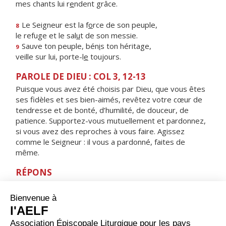
mes chants lui r
e
ndent grâce.
Le Seigneur est la f
o
rce de son peuple,
8
le refuge et le sal
u
t de son messie.
Sauve ton peuple, bén
i
s ton héritage,
9
veille sur lui, porte-l
e
toujours.
PAROLE DE DIEU : COL 3, 12-13
Puisque vous avez été choisis par Dieu, que vous êtes
ses fidèles et ses bien-aimés, revêtez votre cœur de
tendresse et de bonté, d’humilité, de douceur, de
patience. Supportez-vous mutuellement et pardonnez,
si vous avez des reproches à vous faire. Agissez
comme le Seigneur : il vous a pardonné, faites de
même.
RÉPONS
V/ Le Seigneur est tendresse et pitié,
lent à la colère et plein d'amour.
ORAISON