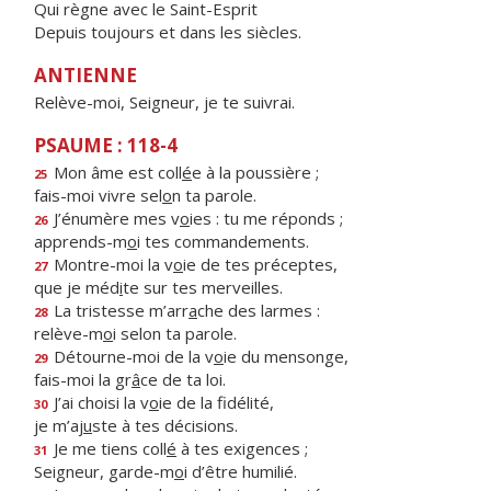
Qui règne avec le Saint-Esprit
Depuis toujours et dans les siècles.
ANTIENNE
Relève-moi, Seigneur, je te suivrai.
PSAUME : 118-4
Mon âme est coll
é
e à la poussière ;
25
fais-moi vivre sel
o
n ta parole.
J’énumère mes v
o
ies : tu me réponds ;
26
apprends-m
o
i tes commandements.
Montre-moi la v
o
ie de tes préceptes,
27
que je méd
i
te sur tes merveilles.
La tristesse m’arr
a
che des larmes :
28
relève-m
o
i selon ta parole.
Détourne-moi de la v
o
ie du mensonge,
29
fais-moi la gr
â
ce de ta loi.
J’ai choisi la v
o
ie de la fidélité,
30
je m’aj
u
ste à tes décisions.
Je me tiens coll
é
à tes exigences ;
31
Seigneur, garde-m
o
i d’être humilié.