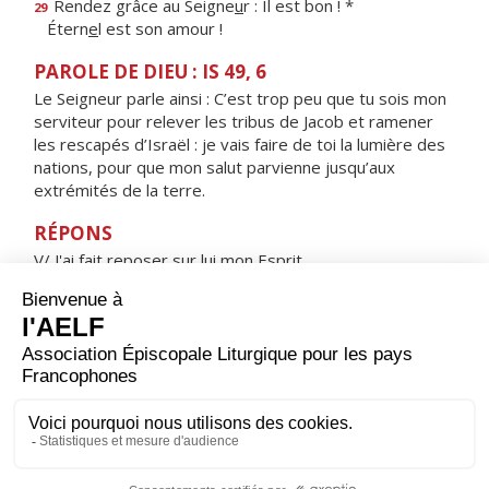
Rendez grâce au Seigne
u
r : Il est bon ! *
29
Étern
e
l est son amour !
PAROLE DE DIEU : IS 49, 6
Le Seigneur parle ainsi : C’est trop peu que tu sois mon
serviteur pour relever les tribus de Jacob et ramener
les rescapés d’Israël : je vais faire de toi la lumière des
nations, pour que mon salut parvienne jusqu’aux
extrémités de la terre.
RÉPONS
V/ J'ai fait reposer sur lui mon Esprit,
il sera la lumière des nations.
ORAISON
Dieu éternel et tout-puissant, quand le Christ fut
baptisé dans le Jourdain, et que l’Esprit Saint reposa sur
lui, tu l’as désigné comme ton Fils bien-aimé ; accorde à
tes fils adoptifs, nés de l’eau et de l’Esprit, de se
garder toujours dans ta sainte volonté.