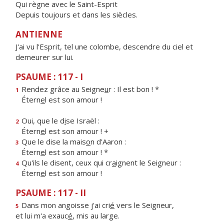
Qui règne avec le Saint-Esprit
Depuis toujours et dans les siècles.
ANTIENNE
J'ai vu l'Esprit, tel une colombe, descendre du ciel et
demeurer sur lui.
PSAUME : 117 - I
Rendez grâce au Seigne
u
r : Il est bon ! *
1
Étern
e
l est son amour !
Oui, que le d
i
se Israël :
2
Étern
e
l est son amour ! +
Que le dise la mais
o
n d'Aaron :
3
Étern
e
l est son amour ! *
Qu'ils le disent, ceux qui cr
a
ignent le Seigneur :
4
Étern
e
l est son amour !
PSAUME : 117 - II
Dans mon angoisse j'ai cri
é
vers le Seigneur,
5
et lui m'a exauc
é
, mis au large.