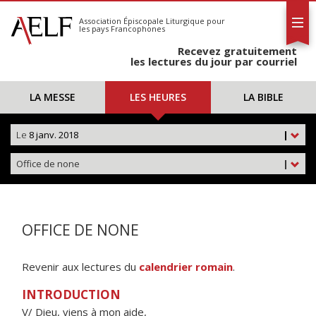
L'AELF
S'abonner
Association Épiscopale Liturgique
pour
les pays Francophones
Calendrier
Recevez gratuitement
Contact
les lectures du jour par courriel
LA MESSE
LES HEURES
LA BIBLE
Le
8 janv. 2018
|
Office de none
|
OFFICE DE NONE
Revenir aux lectures du
calendrier romain
.
INTRODUCTION
V/ Dieu, viens à mon aide,