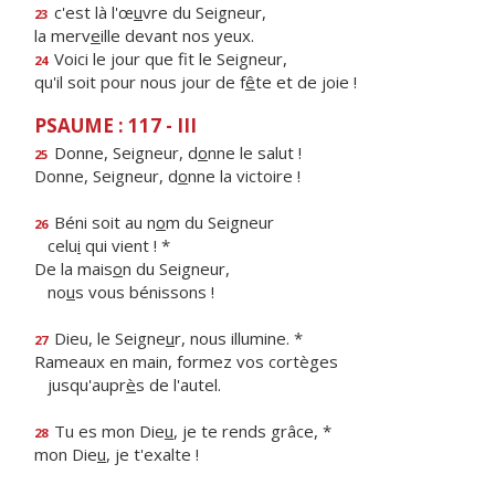
c'est là l'œ
u
vre du Seigneur,
23
la merv
e
ille devant nos yeux.
Voici le jour que f
t le Seigneur,
24
qu'il soit pour nous jour de f
ê
te et de joie !
PSAUME : 117 - III
Donne, Seigneur, d
o
nne le salut !
25
Donne, Seigneur, d
o
nne la victoire !
Béni soit au n
o
m du Seigneur
26
celu
i
qui vient ! *
De la mais
o
n du Seigneur,
no
u
s vous bénissons !
Dieu, le Seigne
u
r, nous illumine. *
27
Rameaux en main, formez vos cortèges
jusqu'aupr
è
s de l'autel.
Tu es mon Die
u
, je te rends grâce, *
28
mon Die
u
, je t'exalte !