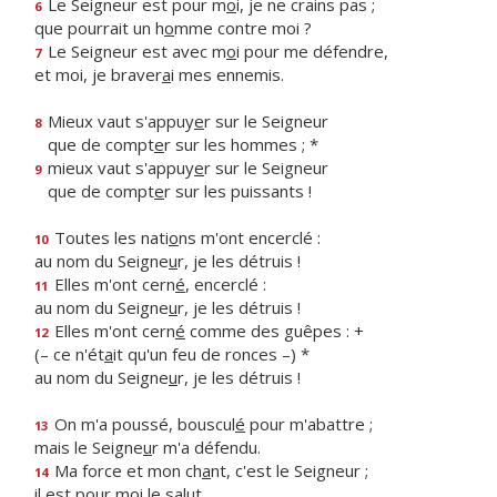
Le Seigneur est pour m
o
i, je ne crains pas ;
6
que pourrait un h
o
mme contre moi ?
Le Seigneur est avec m
o
i pour me défendre,
7
et moi, je braver
a
i mes ennemis.
Mieux vaut s'appuy
e
r sur le Seigneur
8
que de compt
e
r sur les hommes ; *
mieux vaut s'appuy
e
r sur le Seigneur
9
que de compt
e
r sur les puissants !
Toutes les nati
o
ns m'ont encerclé :
10
au nom du Seigne
u
r, je les détruis !
Elles m'ont cern
é
, encerclé :
11
au nom du Seigne
u
r, je les détruis !
Elles m'ont cern
é
comme des guêpes : +
12
(– ce n'ét
a
it qu'un feu de ronces –) *
au nom du Seigne
u
r, je les détruis !
On m'a poussé, bouscul
é
pour m'abattre ;
13
mais le Seigne
u
r m'a défendu.
Ma force et mon ch
a
nt, c'est le Seigneur ;
14
il est pour m
o
i le salut.