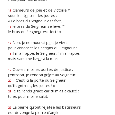
Clameurs de j
o
ie et de victoire *
15
sous les t
e
ntes des justes :
« Le bras du Seigneur est fort,
le bras du Seigne
u
r se lève, *
16
le bras du Seigne
u
r est fort ! »
Non, je ne mourrai p
a
s, je vivrai
17
pour annoncer les acti
o
ns du Seigneur :
il m'a frappé, le Seigne
u
r, il m'a frappé,
18
mais sans me livr
e
r à la mort.
Ouvrez-moi les p
o
rtes de justice :
19
j'entrerai, je rendrai gr
â
ce au Seigneur.
« C'est ici la p
o
rte du Seigneur :
20
qu'ils
e
ntrent, les justes ! »
Je te rends grâce car tu m'
a
s exaucé :
21
tu es pour m
o
i le salut.
La pierre qu'ont rejet
é
e les bâtisseurs
22
est deven
u
e la pierre d'angle :