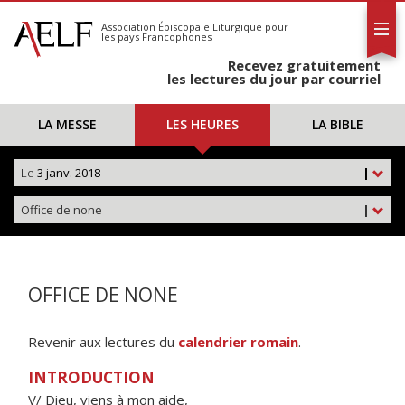
L'AELF
S'abonner
Association Épiscopale Liturgique
pour
les pays Francophones
Calendrier
Recevez gratuitement
Contact
les lectures du jour par courriel
LA MESSE
LES HEURES
LA BIBLE
Le
3 janv. 2018
|
Office de none
|
OFFICE DE NONE
Revenir aux lectures du
calendrier romain
.
INTRODUCTION
V/ Dieu, viens à mon aide,