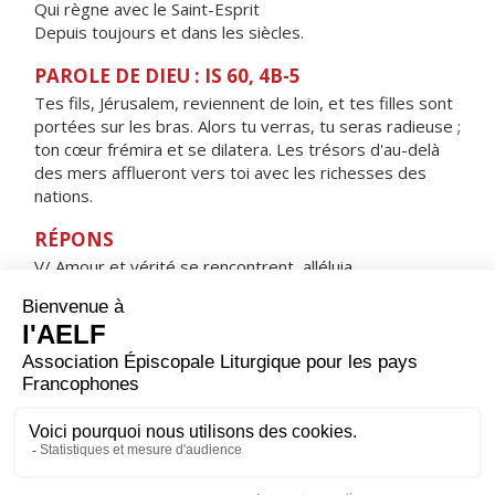
Qui règne avec le Saint-Esprit
Depuis toujours et dans les siècles.
PAROLE DE DIEU : IS 60, 4B-5
Tes fils, Jérusalem, reviennent de loin, et tes filles sont
portées sur les bras. Alors tu verras, tu seras radieuse ;
ton cœur frémira et se dilatera. Les trésors d'au-delà
des mers afflueront vers toi avec les richesses des
nations.
RÉPONS
V/ Amour et vérité se rencontrent, alléluia,
justice et paix s'embrassent, alléluia.
ORAISON
Seigneur, tu as voulu que ton Fils naisse de la Vierge
bénie, afin que son humanité ne soit pas soumise à la
condamnation de notre race ; accorde-nous d’échapper
à l’engrenage du péché puisque le Christ nous donne
part à la nouvelle création. Lui qui règne.