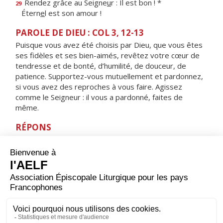
Rendez grâce au Seigne
u
r : Il est bon ! *
29
Étern
e
l est son amour !
PAROLE DE DIEU : COL 3, 12-13
Puisque vous avez été choisis par Dieu, que vous êtes
ses fidèles et ses bien-aimés, revêtez votre cœur de
tendresse et de bonté, d’humilité, de douceur, de
patience. Supportez-vous mutuellement et pardonnez,
si vous avez des reproches à vous faire. Agissez
comme le Seigneur : il vous a pardonné, faites de
même.
RÉPONS
V/ Le Seigneur nous enseignera ses chemins,
nous suivrons ses sentiers.
ORAISON
Tu as voulu, Seigneur, que la Sainte Famille nous soit
donnée en exemple ; accorde-nous la grâce de
pratiquer, comme elle, les vertus familiales et d’être
unis par les liens de ton amour, avant de nous retrouver