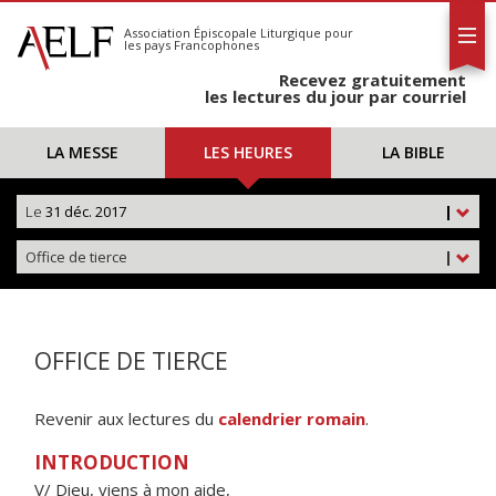
L'AELF
S'abonner
Association Épiscopale Liturgique
pour
les pays Francophones
Calendrier
Recevez gratuitement
Contact
les lectures du jour par courriel
LA MESSE
LES HEURES
LA BIBLE
Le
31 déc. 2017
|
Office de tierce
|
OFFICE DE TIERCE
Revenir aux lectures du
calendrier romain
.
INTRODUCTION
V/ Dieu, viens à mon aide,