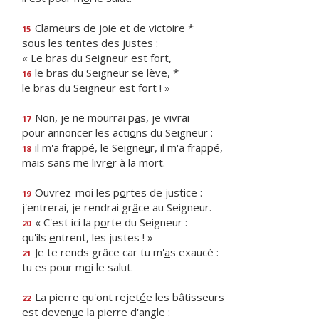
Clameurs de j
o
ie et de victoire *
15
sous les t
e
ntes des justes :
« Le bras du Seigneur est fort,
le bras du Seigne
u
r se lève, *
16
le bras du Seigne
u
r est fort ! »
Non, je ne mourrai p
a
s, je vivrai
17
pour annoncer les acti
o
ns du Seigneur :
il m'a frappé, le Seigne
u
r, il m'a frappé,
18
mais sans me livr
e
r à la mort.
Ouvrez-moi les p
o
rtes de justice :
19
j'entrerai, je rendrai gr
â
ce au Seigneur.
« C'est ici la p
o
rte du Seigneur :
20
qu'ils
e
ntrent, les justes ! »
Je te rends grâce car tu m'
a
s exaucé :
21
tu es pour m
o
i le salut.
La pierre qu'ont rejet
é
e les bâtisseurs
22
est deven
u
e la pierre d'angle :