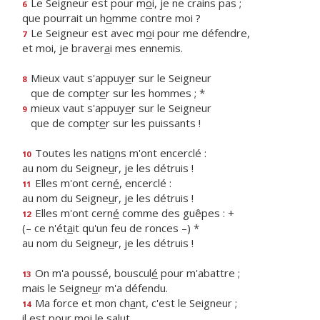
Le Seigneur est pour m
o
i, je ne crains pas ;
6
que pourrait un h
o
mme contre moi ?
Le Seigneur est avec m
o
i pour me défendre,
7
et moi, je braver
a
i mes ennemis.
Mieux vaut s'appuy
e
r sur le Seigneur
8
que de compt
e
r sur les hommes ; *
mieux vaut s'appuy
e
r sur le Seigneur
9
que de compt
e
r sur les puissants !
Toutes les nati
o
ns m'ont encerclé :
10
au nom du Seigne
u
r, je les détruis !
Elles m'ont cern
é
, encerclé :
11
au nom du Seigne
u
r, je les détruis !
Elles m'ont cern
é
comme des guêpes : +
12
(– ce n'ét
a
it qu'un feu de ronces –) *
au nom du Seigne
u
r, je les détruis !
On m'a poussé, bouscul
é
pour m'abattre ;
13
mais le Seigne
u
r m'a défendu.
Ma force et mon ch
a
nt, c'est le Seigneur ;
14
il est pour m
o
i le salut.