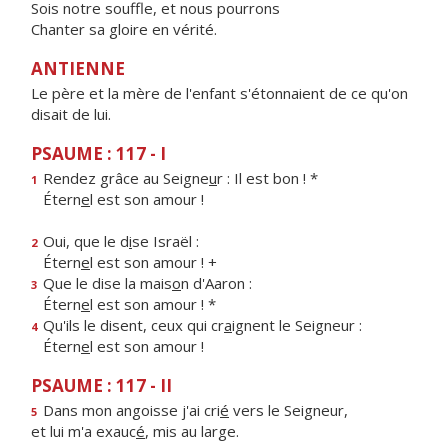
Sois notre souffle, et nous pourrons
Chanter sa gloire en vérité.
ANTIENNE
Le père et la mère de l'enfant s'étonnaient de ce qu'on
disait de lui.
PSAUME : 117 - I
Rendez grâce au Seigne
u
r : Il est bon ! *
1
Étern
e
l est son amour !
Oui, que le d
i
se Israël :
2
Étern
e
l est son amour ! +
Que le dise la mais
o
n d'Aaron :
3
Étern
e
l est son amour ! *
Qu'ils le disent, ceux qui cr
a
ignent le Seigneur :
4
Étern
e
l est son amour !
PSAUME : 117 - II
Dans mon angoisse j'ai cri
é
vers le Seigneur,
5
et lui m'a exauc
é
, mis au large.