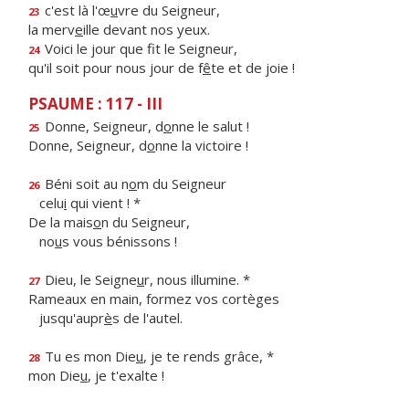
c'est là l'œ
u
vre du Seigneur,
23
la merv
e
ille devant nos yeux.
Voici le jour que f
t le Seigneur,
24
qu'il soit pour nous jour de f
ê
te et de joie !
PSAUME : 117 - III
Donne, Seigneur, d
o
nne le salut !
25
Donne, Seigneur, d
o
nne la victoire !
Béni soit au n
o
m du Seigneur
26
celu
i
qui vient ! *
De la mais
o
n du Seigneur,
no
u
s vous bénissons !
Dieu, le Seigne
u
r, nous illumine. *
27
Rameaux en main, formez vos cortèges
jusqu'aupr
è
s de l'autel.
Tu es mon Die
u
, je te rends grâce, *
28
mon Die
u
, je t'exalte !