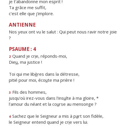
je t'abandonne mon esprit !
Ta grâce me suffit,
c'est elle que j'implore.
ANTIENNE
Nos yeux ont vu le salut : Qui peut nous ravir notre joie
?
PSAUME : 4
Quand je cr
i
e, réponds-moi,
2
Die
u
, ma justice !
Toi qui me lib
è
res dans la détresse,
pitié pour moi, éco
u
te ma prière !
Fils des hommes,
3
jusqu'où irez-vous dans l'ins
u
lte à ma gloire, *
l'amour du néant et la co
u
rse au mensonge ?
Sachez que le Seigneur a mis à p
a
rt son fidèle,
4
le Seigneur entend quand je cr
i
e vers lui.