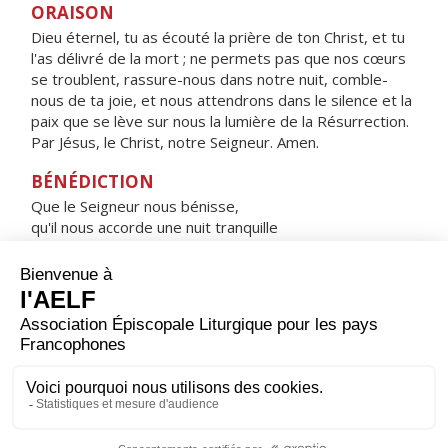
ORAISON
Dieu éternel, tu as écouté la prière de ton Christ, et tu
l'as délivré de la mort ; ne permets pas que nos cœurs
se troublent, rassure-nous dans notre nuit, comble-
nous de ta joie, et nous attendrons dans le silence et la
paix que se lève sur nous la lumière de la Résurrection.
Par Jésus, le Christ, notre Seigneur. Amen.
BÉNÉDICTION
Que le Seigneur nous bénisse,
qu'il nous accorde une nuit tranquille
et nous garde dans la paix. Amen.
HYMNE : HEUREUSE ES-TU, VIERGE MARIE !
Heureuse es-tu, Vierge Marie !
Par toi, le salut est entré dans le monde.
Comblée de gloire, tu te réjouis devant le Seigneur,
tu cries de joie à l'ombre de ses ailes.
Sainte Mère de Dieu,
prie pour nous, pauvres pécheurs.