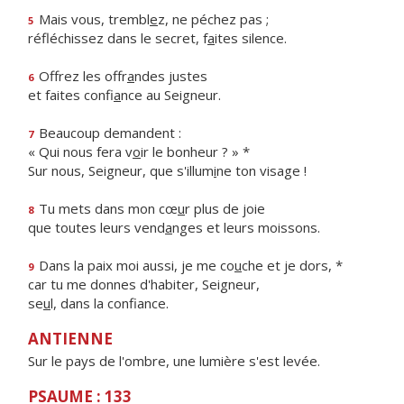
Mais vous, trembl
e
z, ne péchez pas ;
5
réfléchissez dans le secret, f
a
ites silence.
Offrez les offr
a
ndes justes
6
et faites confi
a
nce au Seigneur.
Beaucoup demandent :
7
« Qui nous fera v
o
ir le bonheur ? » *
Sur nous, Seigneur, que s'illum
i
ne ton visage !
Tu mets dans mon cœ
u
r plus de joie
8
que toutes leurs vend
a
nges et leurs moissons.
Dans la paix moi aussi, je me co
u
che et je dors, *
9
car tu me donnes d'habiter, Seigneur,
se
u
l, dans la confiance.
ANTIENNE
Sur le pays de l'ombre, une lumière s'est levée.
PSAUME : 133