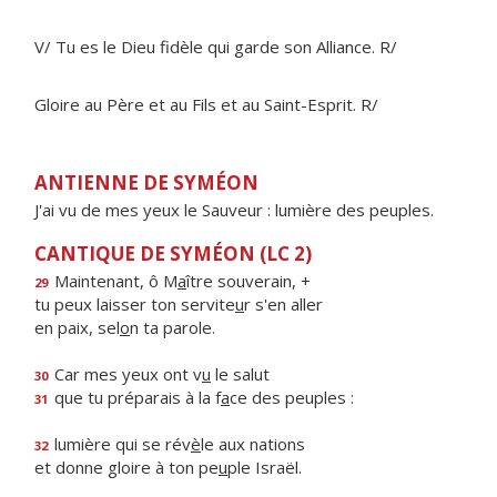
V/ Tu es le Dieu fidèle qui garde son Alliance. R/
Gloire au Père et au Fils et au Saint-Esprit. R/
ANTIENNE DE SYMÉON
J'ai vu de mes yeux le Sauveur : lumière des peuples.
CANTIQUE DE SYMÉON (LC 2)
Maintenant, ô M
a
ître souverain, +
29
tu peux laisser ton servite
u
r s'en aller
en paix, sel
o
n ta parole.
Car mes yeux ont v
u
le salut
30
que tu préparais à la f
a
ce des peuples :
31
lumière qui se rév
è
le aux nations
32
et donne gloire à ton pe
u
ple Israël.