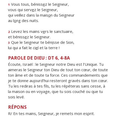
Vous tous, béniss
e
z le Seigneur,
1
vous qui serv
e
z le Seigneur,
qui veillez dans la mais
o
n du Seigneur
au l
o
ng des nuits.
Levez les mains v
e
rs le sanctuaire,
2
et béniss
e
z le Seigneur.
Que le Seigneur te bén
i
sse de Sion,
3
lui qui a fait le ci
e
l et la terre !
PAROLE DE DIEU : DT 6, 4-8A
Écoute, Israël : le Seigneur notre Dieu est l’Unique. Tu
aimeras le Seigneur ton Dieu de tout ton cœur, de toute
ton âme et de toute ta force. Ces commandements que
je te donne aujourd’hui resteront gravés dans ton cœur.
Tu les rediras à tes fils, tu les répéteras sans cesse, à
la maison ou en voyage, que tu sois couché ou que tu
sois levé.
RÉPONS
R/ En tes mains, Seigneur, je remets mon esprit.