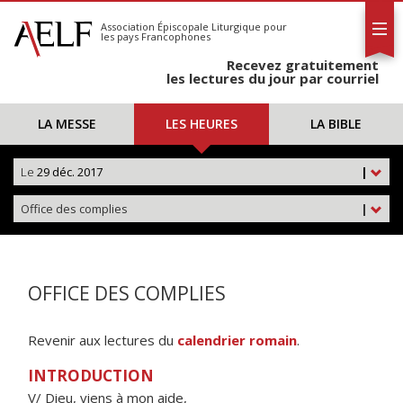
L'AELF
S'abonner
Association Épiscopale Liturgique
pour
les pays Francophones
Calendrier
Recevez gratuitement
Contact
les lectures du jour par courriel
LA MESSE
LES HEURES
LA BIBLE
Le
29 déc. 2017
|
Office des complies
|
OFFICE DES COMPLIES
Revenir aux lectures du
calendrier romain
.
INTRODUCTION
V/ Dieu, viens à mon aide,