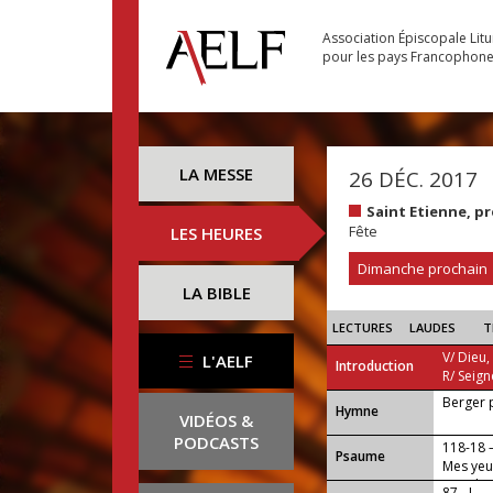
Association Épiscopale Lit
pour les pays Francophon
LA MESSE
26 DÉC. 2017
Saint Etienne, p
Fête
LES HEURES
Dimanche prochain
LA BIBLE
LECTURES
LAUDES
T
V/ Dieu,
L'AELF
Introduction
R/ Seign
Berger 
...
Hymne
VIDÉOS &
PODCASTS
118-18
Psaume
Mes yeux
peuples
87 - I