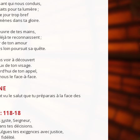
ant qui nous conduis,
aits pour ta lumière ;
e jour trop bref
ènes dans ta gloire.
œuvre de tes mains,
éjà te reconnaissent ;
r de ton amour
s loin poursuit sa quête.
s voir à découvert
eux de ton visage.
rd'hui de ton appel,
ous le face-à-face.
NE
 vu le salut que tu préparais à la face des
 118-18
 j
u
ste, Seigneur,
dans tes décisions.
lgues tes exig
e
nces avec justice,
 fidélité.