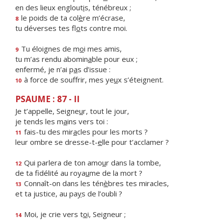
en des lieux englout
i
s, ténébreux ;
le poids de ta col
è
re m’écrase,
8
tu déverses tes fl
o
ts contre moi.
Tu éloignes de m
o
i mes amis,
9
tu m’as rendu abomin
a
ble pour eux ;
enfermé, je n’ai p
a
s d’issue :
à force de souffrir, mes ye
u
x s’éteignent.
10
PSAUME : 87 - II
Je t’appelle, Seigne
u
r, tout le jour,
je tends les m
a
ins vers toi :
fais-tu des mir
a
cles pour les morts ?
11
leur ombre se dresse-t-
e
lle pour t’acclamer ?
Qui parlera de ton amo
u
r dans la tombe,
12
de ta fidélité au roya
u
me de la mort ?
Connaît-on dans les tén
è
bres tes miracles,
13
et ta justice, au pa
y
s de l’oubli ?
Moi, je crie vers t
o
i, Seigneur ;
14