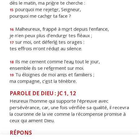
dès le matin, ma pri
è
re te cherche :
pourquoi me rejet
e
r, Seigneur,
15
pourquoi me cach
e
r ta face ?
Malheureux, frappé à m
o
rt depuis l’enfance,
16
je n’en peux plus d’endur
e
r tes fléaux ;
sur moi, ont déferl
é
tes orages :
17
tes effrois m’ont rédu
i
t au silence.
Ils me cernent comme l’ea
u
tout le jour,
18
ensemble ils se ref
e
rment sur moi.
Tu éloignes de moi am
i
s et familiers ;
19
ma compagne, c’
e
st la ténèbre.
PAROLE DE DIEU : JC 1, 12
Heureux l’homme qui supporte l’épreuve avec
persévérance, car, une fois vérifiée sa qualité, il recevra
la couronne de la vie comme la récompense promise à
ceux qui aiment Dieu.
RÉPONS