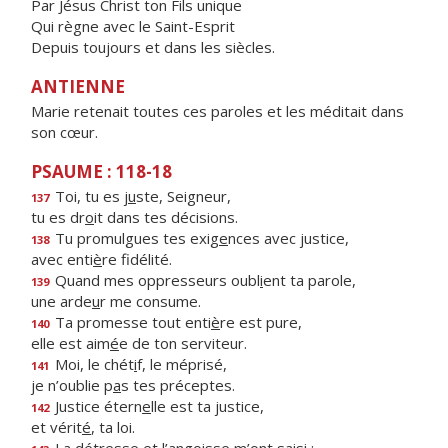
Par Jésus Christ ton Fils unique
Qui règne avec le Saint-Esprit
Depuis toujours et dans les siècles.
ANTIENNE
Marie retenait toutes ces paroles et les méditait dans
son cœur.
PSAUME : 118-18
Toi, tu es j
u
ste, Seigneur,
137
tu es dr
o
it dans tes décisions.
Tu promulgues tes exig
e
nces avec justice,
138
avec enti
è
re fidélité.
Quand mes oppresseurs oubl
i
ent ta parole,
139
une arde
u
r me consume.
Ta promesse tout enti
è
re est pure,
140
elle est aim
é
e de ton serviteur.
Moi, le chét
i
f, le méprisé,
141
je n’oublie p
a
s tes préceptes.
Justice étern
e
lle est ta justice,
142
et vérit
é
, ta loi.