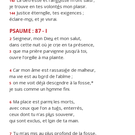
La détresse et l’ang
o
isse m’ont saisi ;
143
je trouve en tes volont
é
s mon plaisir.
Justice étern
e
lle, tes exigences ;
144
éclaire-m
o
i, et je vivrai.
PSAUME : 87 - I
Seigneur, mon Die
u
et mon salut,
2
dans cette nuit où je cr
i
e en ta présence,
que ma prière parvi
e
nne jusqu’à toi,
3
ouvre l’or
e
ille à ma plainte.
Car mon âme est rassasi
é
e de malheur,
4
ma vie est au b
o
rd de l’abîme ;
on me voit déjà desc
e
ndre à la fosse,*
5
je suis comme un h
o
mme fini.
Ma place est parm
i
les morts,
6
avec ceux que l’on a tu
é
s, enterrés,
ceux dont tu n’as pl
u
s souvenir,
qui sont exclus, et l
o
in de ta main.
Tu m’as mis au plus prof
o
nd de la fosse,
7