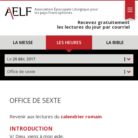
L'AELF
S'abonner
Association Épiscopale Liturgique
pour
les pays Francophones
Calendrier
Recevez gratuitement
Contact
les lectures du jour par courriel
LA MESSE
LES HEURES
LA BIBLE
Le
26 déc. 2017
|
Office de sexte
|
OFFICE DE SEXTE
Revenir aux lectures du
calendrier romain
.
INTRODUCTION
V/ Dieu, viens à mon aide,