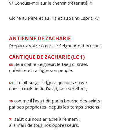
V/ Conduis-moi sur le chemin d'éternité, *
Gloire au Père et au Fils et au Saint-Esprit. R/
ANTIENNE DE ZACHARIE
Préparez votre cœur : le Seigneur est proche !
CANTIQUE DE ZACHARIE (LC 1)
Béni soit le Seigneur, le Die
u
d'Israël,
68
qui visite et rach
è
te son peuple.
Il a fait surgir la f
o
rce qui nous sauve
69
dans la maison de Dav
i
d, son serviteur,
comme il l'avait dit par la bo
u
che des saints,
70
par ses prophètes, depuis les t
e
mps anciens :
salut qui nous arr
a
che à l'ennemi,
71
à la main de to
u
s nos oppresseurs,