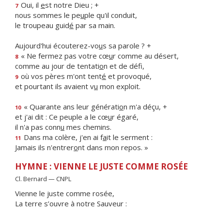
Oui, il
e
st notre Dieu ; +
7
nous sommes le pe
u
ple qu'il conduit,
le troupeau guid
é
par sa main.
Aujourd'hui écouterez-vo
u
s sa parole ? +
« Ne fermez pas votre cœ
u
r comme au désert,
8
comme au jour de tentati
o
n et de défi,
où vos pères m'ont tent
é
et provoqué,
9
et pourtant ils avaient v
u
mon exploit.
« Quarante ans leur générati
o
n m'a déçu, +
10
et j'ai dit : Ce peuple a le cœ
u
r égaré,
il n'a pas conn
u
mes chemins.
Dans ma colère, j'en ai f
a
it le serment :
11
Jamais ils n'entrer
o
nt dans mon repos. »
HYMNE : VIENNE LE JUSTE COMME ROSÉE
Cl. Bernard — CNPL
Vienne le juste comme rosée,
La terre s’ouvre à notre Sauveur :