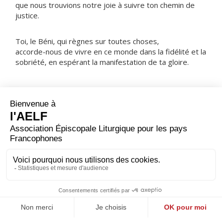
que nous trouvions notre joie à suivre ton chemin de
justice.
Toi, le Béni, qui règnes sur toutes choses,
accorde-nous de vivre en ce monde dans la fidélité et la
sobriété, en espérant la manifestation de ta gloire.
NOTRE PÈRE
ORAISON
Tu le vois, Dieu tout-puissant, nous ployons sous le
péché qui a soumis l'homme à sa loi : apporte-nous la
délivrance grâce au renouveau que nous attendons de
la naissance incomparable de ton Fils bien-aimé. Lui qui
règne.