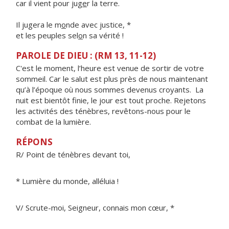
car il vient pour jug
e
r la terre.
Il jugera le m
o
nde avec justice, *
et les peuples sel
o
n sa vérité !
PAROLE DE DIEU : (RM 13, 11-12)
C'est le moment, l’heure est venue de sortir de votre
sommeil. Car le salut est plus près de nous maintenant
qu’à l’époque où nous sommes devenus croyants. La
nuit est bientôt finie, le jour est tout proche. Rejetons
les activités des ténèbres, revêtons-nous pour le
combat de la lumière.
RÉPONS
R/ Point de ténèbres devant toi,
* Lumière du monde, alléluia !
V/ Scrute-moi, Seigneur, connais mon cœur, *