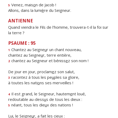
Venez, mais
o
n de Jacob !
5
Allons, dans la lumi
è
re du Seigneur.
ANTIENNE
Quand viendra le Fils de l'homme, trouvera-t-il la foi sur
la terre ?
PSAUME : 95
Chantez au Seigne
u
r un chant nouveau,
1
chantez au Seigne
u
r, terre entière,
chantez au Seigneur et béniss
e
z son nom !
2
De jour en jour, proclam
e
z son salut,
racontez à tous les pe
u
ples sa gloire,
3
à toutes les nati
o
ns ses merveilles !
Il est grand, le Seigneur, hautem
e
nt loué,
4
redoutable au-dess
u
s de tous les dieux :
néant, tous les die
u
x des nations !
5
Lui, le Seigne
u
r, a fait les cieux :