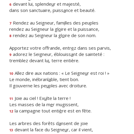
devant lui, splende
u
r et majesté,
6
dans son sanctuaire, puiss
a
nce et beauté.
Rendez au Seigneur, fam
i
lles des peuples
7
rendez au Seigneur la gl
o
ire et la puissance,
rendez au Seigneur la gl
o
ire de son nom.
8
Apportez votre offrande, entr
e
z dans ses parvis,
adorez le Seigneur, éblouiss
a
nt de sainteté :
9
tremblez devant lu
i
, terre entière.
Allez dire aux nations : « Le Seigne
u
r est roi ! »
10
Le monde, inébranl
a
ble, tient bon.
Il gouverne les pe
u
ples avec droiture.
Joie au ciel ! Ex
u
lte la terre !
11
Les masses de la m
e
r mugissent,
la campagne tout enti
è
re est en fête.
12
Les arbres des forêts d
a
nsent de joie
devant la face du Seigne
u
r, car il vient,
13