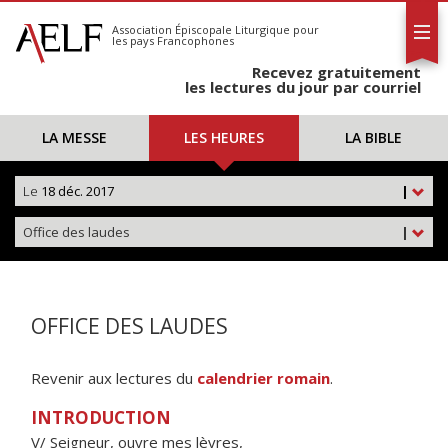
L'AELF
S'abonner
Association Épiscopale Liturgique
pour
les pays Francophones
Calendrier
Recevez gratuitement
Contact
les lectures du jour par courriel
LA MESSE
LES HEURES
LA BIBLE
Le
18 déc. 2017
|
Office des laudes
|
OFFICE DES LAUDES
Revenir aux lectures du
calendrier romain
.
INTRODUCTION
V/ Seigneur, ouvre mes lèvres,