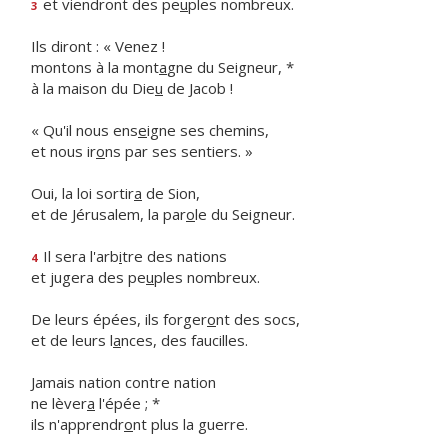
et viendront des pe
u
ples nombreux.
3
Ils diront : « Venez !
montons à la mont
a
gne du Seigneur, *
à la maison du Die
u
de Jacob !
« Qu'il nous ens
e
igne ses chemins,
et nous ir
o
ns par ses sentiers. »
Oui, la loi sortir
a
de Sion,
et de Jérusalem, la par
o
le du Seigneur.
Il sera l'arb
i
tre des nations
4
et jugera des pe
u
ples nombreux.
De leurs épées, ils forger
o
nt des socs,
et de leurs l
a
nces, des faucilles.
Jamais nation contre nation
ne lèver
a
l'épée ; *
ils n'apprendr
o
nt plus la guerre.