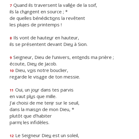
Quand ils traversent la vall
é
e de la soif,
7
ils la ch
a
ngent en source ; *
de quelles bénédicti
o
ns la revêtent
les plu
i
es de printemps !
Ils vont de haute
u
r en hauteur,
8
ils se présentent devant Die
u
à Sion.
Seigneur, Dieu de l’univers, ent
e
nds ma prière ;
9
écoute, Die
u
de Jacob.
Dieu, v
o
is notre bouclier,
10
regarde le vis
a
ge de ton messie.
Oui, un jo
u
r dans tes parvis
11
en vaut pl
u
s que mille.
J’ai choisi de me ten
i
r sur le seuil,
dans la mais
o
n de mon Dieu, *
plutôt que d’habiter
parm
i
les infidèles.
Le Seigneur Die
u
est un soleil,
12