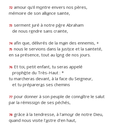
amour qu'il m
o
ntre envers nos pères,
72
mémoire de son alli
a
nce sainte,
serment juré à notre p
è
re Abraham
73
de nous r
e
ndre sans crainte,
afin que, délivrés de la m
a
in des ennemis, +
74
nous le servions dans la just
i
ce et la sainteté,
75
en sa présence, tout au l
o
ng de nos jours.
Et toi, petit enfant, tu seras appelé
76
proph
è
te du Très-Haut : *
tu marcheras devant, à la face du Seigneur,
et tu préparer
a
s ses chemins
pour donner à son peuple de conn
a
ître le salut
77
par la rémissi
o
n de ses péchés,
grâce à la tendresse, à l'amo
u
r de notre Dieu,
78
quand nous visite l'
a
stre d'en haut,