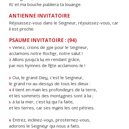
R/ et ma bouche publiera ta louange.
ANTIENNE INVITATOIRE
Réjouissez-vous dans le Seigneur, réjouissez-vous, car
il est proche.
PSAUME INVITATOIRE : (94)
Venez, crions de j
o
ie pour le Seigneur,
1
acclamons notre Roch
e
r, notre salut !
Allons jusqu'à lu
i
en rendant grâce,
2
par nos hymnes de f
ê
te acclamons-le !
Oui, le grand Die
u
, c'est le Seigneur,
3
le grand roi au-dess
u
s de tous les dieux :
il tient en main les profonde
u
rs de la terre,
4
et les sommets des mont
a
gnes sont à lui ;
à lui la mer, c'est lu
i
qui l'a faite,
5
et les terres, car ses m
a
ins les ont pétries.
Entrez, inclinez-vo
u
s, prosternez-vous,
6
adorons le Seigne
u
r qui nous a faits.