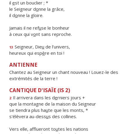
il
e
st un bouclier ; *
le Seigneur d
o
nne la grâce,
il d
o
nne la gloire.
Jamais il ne ref
u
se le bonheur
à ceux qui v
o
nt sans reproche.
Seigneur, Die
u
de l’univers,
13
heureux qui esp
è
re en toi !
ANTIENNE
Chantez au Seigneur un chant nouveau ! Louez-le des
extrémités de la terre !
CANTIQUE D'ISAÏE (IS 2)
Il arrivera dans les d
e
rniers jours +
2
que la montagne de la maison du Seigneur
se tiendra plus ha
u
te que les monts, *
s'élèvera au-dess
u
s des collines.
Vers elle, afflueront to
u
tes les nations