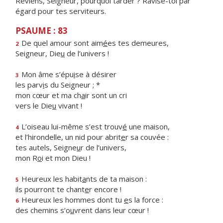
Reviens, Seigneur, pourquoi tarder ? Ravise-toi par
égard pour tes serviteurs.
PSAUME : 83
De quel amour sont aim
é
es tes demeures,
2
Seigneur, Die
u
de l’univers !
Mon âme s’épu
i
se à désirer
3
les parv
i
s du Seigneur ; *
mon cœur et ma ch
a
ir sont un cri
vers le Die
u
vivant !
L’oiseau lui-même s’est trouv
é
une maison,
4
et l’hirondelle, un nid pour abrit
e
r sa couvée :
tes autels, Seigne
u
r de l’univers,
mon R
o
i et mon Dieu !
Heureux les habit
a
nts de ta maison :
5
ils pourront te chant
e
r encore !
Heureux les hommes dont tu
e
s la force :
6
des chemins s’o
u
vrent dans leur cœur !