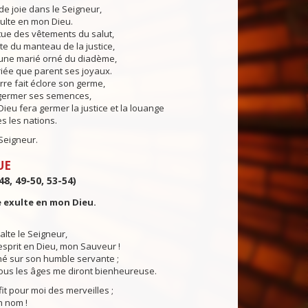
 de joie dans le Seigneur,
lte en mon Dieu.
êtue des vêtements du salut,
rte du manteau de la justice,
une marié orné du diadème,
iée que parent ses joyaux.
re fait éclore son germe,
, germer ses semences,
Dieu fera germer la justice et la louange
s les nations.
Seigneur.
UE
48, 49-50, 53-54)
 exulte en mon Dieu.
lte le Seigneur,
sprit en Dieu, mon Sauveur !
ché sur son humble servante ;
ous les âges me diront bienheureuse.
fit pour moi des merveilles ;
n nom !