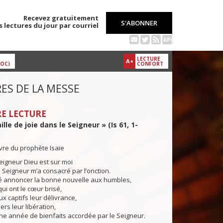
Recevez gratuitement
S'ABONNER
s lectures du jour par courriel
API
LECTURE
A+
DOC)
CONFORT
ES DE LA MESSE
E LECTURE
ille de joie dans le Seigneur » (Is 61, 1-
ivre du prophète Isaïe
Seigneur Dieu est sur moi
 Seigneur m’a consacré par l’onction.
yé annoncer la bonne nouvelle aux humbles,
qui ont le cœur brisé,
x captifs leur délivrance,
ers leur libération,
ne année de bienfaits accordée par le Seigneur.