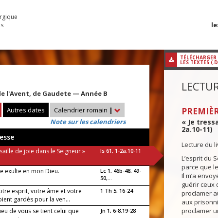
urgique
le
es
TÉLÉCHARGER
LES TEXTES (.
LECTUR
e l'Avent, de Gaudete — Année B
Autres dates
Calendrier romain
|
PREMIÈR
Note sur les calendriers
« Je tressa
2a.10-11)
esse
Lecture du l
ssaille de joie dans le Seigneur »
Is 61, 1-2a.10-11
L’esprit du 
parce que le
 exulte en mon Dieu.
Lc 1, 46b-48, 49-
Il m’a envo
50,...
guérir ceux 
tre esprit, votre âme et votre
1 Th 5, 16-24
proclamer au
ient gardés pour la ven...
aux prisonni
proclamer u
ieu de vous se tient celui que
Jn 1, 6-8.19-28