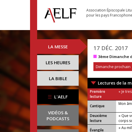
Association Épiscopale Lit
pour les pays Francophon
LA MESSE
17 DÉC. 2017
3ème Dimanche d
LES HEURES
Dimanche prochain
LA BIBLE
Lectures de la m
Première
« Je tre
L'AELF
lecture
Mon âme
Cantique
VIDÉOS &
Deuxième
« Que vo
PODCASTS
lecture
corps so
« Au mil
Évangile