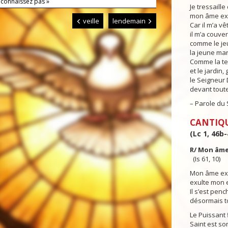
 connaissez pas »
Je tressaille
mon âme exu
veille
lendemain
Car il m’a v
il m’a couve
comme le je
la jeune mar
Comme la ter
et le jardin
le Seigneur 
devant toute
– Parole du 
CANTIQ
(Lc 1, 46b-
R/ Mon âme
(Is 61, 10)
Mon âme exa
exulte mon e
Il s’est pen
désormais t
Le Puissant 
Saint est so