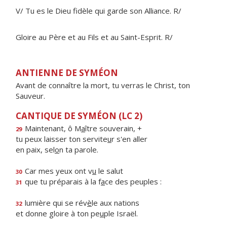
V/ Tu es le Dieu fidèle qui garde son Alliance. R/
Gloire au Père et au Fils et au Saint-Esprit. R/
ANTIENNE DE SYMÉON
Avant de connaître la mort, tu verras le Christ, ton
Sauveur.
CANTIQUE DE SYMÉON (LC 2)
Maintenant, ô M
a
ître souverain, +
29
tu peux laisser ton servite
u
r s'en aller
en paix, sel
o
n ta parole.
Car mes yeux ont v
u
le salut
30
que tu préparais à la f
a
ce des peuples :
31
lumière qui se rév
è
le aux nations
32
et donne gloire à ton pe
u
ple Israël.