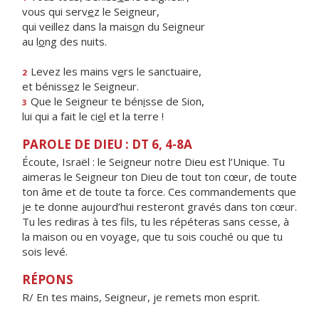
vous qui serv
e
z le Seigneur,
qui veillez dans la mais
o
n du Seigneur
au l
o
ng des nuits.
Levez les mains v
e
rs le sanctuaire,
2
et béniss
e
z le Seigneur.
Que le Seigneur te bén
i
sse de Sion,
3
lui qui a fait le ci
e
l et la terre !
PAROLE DE DIEU : DT 6, 4-8A
Écoute, Israël : le Seigneur notre Dieu est l’Unique. Tu
aimeras le Seigneur ton Dieu de tout ton cœur, de toute
ton âme et de toute ta force. Ces commandements que
je te donne aujourd’hui resteront gravés dans ton cœur.
Tu les rediras à tes fils, tu les répéteras sans cesse, à
la maison ou en voyage, que tu sois couché ou que tu
sois levé.
RÉPONS
R/ En tes mains, Seigneur, je remets mon esprit.