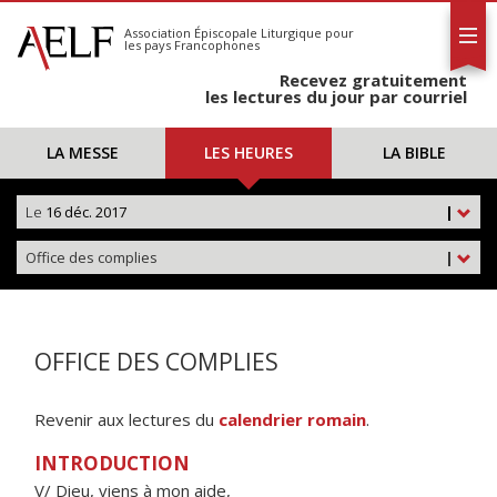
L'AELF
S'abonner
Association Épiscopale Liturgique
pour
les pays Francophones
Calendrier
Recevez gratuitement
Contact
les lectures du jour par courriel
LA MESSE
LES HEURES
LA BIBLE
Le
16 déc. 2017
|
Office des complies
|
OFFICE DES COMPLIES
Revenir aux lectures du
calendrier romain
.
INTRODUCTION
V/ Dieu, viens à mon aide,