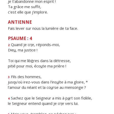
je t'abandonne mon esprit !
Ta grâce me suffit,
c'est elle que j'implore.
ANTIENNE
Fais lever sur nous la lumière de ta face.
PSAUME : 4
Quand je cr
i
e, réponds-moi,
2
Die
u
, ma justice !
Toi qui me lib
è
res dans la détresse,
pitié pour moi, éco
u
te ma prière !
Fils des hommes,
3
jusqu'où irez-vous dans l'ins
u
lte à ma gloire, *
l'amour du néant et la co
u
rse au mensonge ?
Sachez que le Seigneur a mis à p
a
rt son fidèle,
4
le Seigneur entend quand je cr
i
e vers lui.