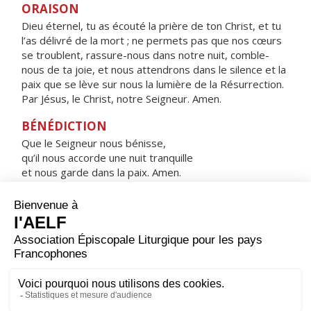
ORAISON
Dieu éternel, tu as écouté la prière de ton Christ, et tu
l’as délivré de la mort ; ne permets pas que nos cœurs
se troublent, rassure-nous dans notre nuit, comble-
nous de ta joie, et nous attendrons dans le silence et la
paix que se lève sur nous la lumière de la Résurrection.
Par Jésus, le Christ, notre Seigneur. Amen.
BÉNÉDICTION
Que le Seigneur nous bénisse,
qu’il nous accorde une nuit tranquille
et nous garde dans la paix. Amen.
HYMNE : SOUS L'ABRI DE TA MISÉRICORDE
Sous l'abri de ta miséricorde,
nous nous réfugions, Sainte Mère de Dieu.
Ne méprise pas nos prières
quand nous sommes dans l'épreuve,
mais de tous les dangers
délivre-nous toujours,
Vierge glorieuse, Vierge bienheureuse.