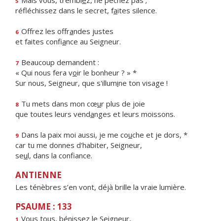
Mais vous, trembl
e
z, ne péchez pas ;
5
réfléchissez dans le secret, f
a
ites silence.
Offrez les offr
a
ndes justes
6
et faites confi
a
nce au Seigneur.
Beaucoup demandent :
7
« Qui nous fera v
o
ir le bonheur ? » *
Sur nous, Seigneur, que s'illum
i
ne ton visage !
Tu mets dans mon cœ
u
r plus de joie
8
que toutes leurs vend
a
nges et leurs moissons.
Dans la paix moi aussi, je me co
u
che et je dors, *
9
car tu me donnes d'habiter, Seigneur,
se
u
l, dans la confiance.
ANTIENNE
Les ténèbres s’en vont, déjà brille la vraie lumière.
PSAUME : 133
Vous tous, béniss
e
z le Seigneur,
1