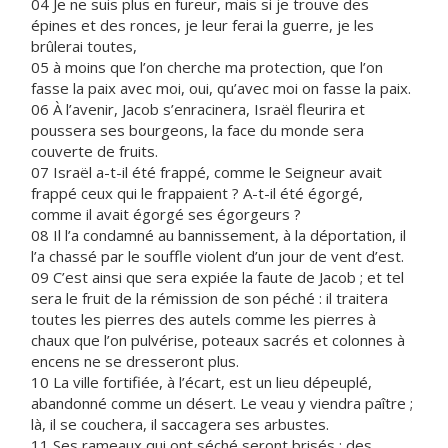
04 Je ne suis plus en fureur, mais si je trouve des
épines et des ronces, je leur ferai la guerre, je les
brûlerai toutes,
05 à moins que l’on cherche ma protection, que l’on
fasse la paix avec moi, oui, qu’avec moi on fasse la paix.
06 À l’avenir, Jacob s’enracinera, Israël fleurira et
poussera ses bourgeons, la face du monde sera
couverte de fruits.
07 Israël a-t-il été frappé, comme le Seigneur avait
frappé ceux qui le frappaient ? A-t-il été égorgé,
comme il avait égorgé ses égorgeurs ?
08 Il l’a condamné au bannissement, à la déportation, il
l’a chassé par le souffle violent d’un jour de vent d’est.
09 C’est ainsi que sera expiée la faute de Jacob ; et tel
sera le fruit de la rémission de son péché : il traitera
toutes les pierres des autels comme les pierres à
chaux que l’on pulvérise, poteaux sacrés et colonnes à
encens ne se dresseront plus.
10 La ville fortifiée, à l’écart, est un lieu dépeuplé,
abandonné comme un désert. Le veau y viendra paître ;
là, il se couchera, il saccagera ses arbustes.
11 Ses rameaux qui ont séché seront brisés : des