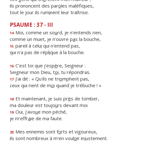
ils prononcent des par
o
les maléfiques,
tout le jour ils rum
i
nent leur traîtrise.
PSAUME : 37 - III
Moi, comme un so
u
rd, je n'entends rien,
14
comme un muet, je n'ouvre p
a
s la bouche,
pareil à celu
i
qui n'entend pas,
15
qui n'a pas de répl
i
que à la bouche.
C'est toi que j'esp
è
re, Seigneur :
16
Seigneur mon Dieu, t
o
i, tu répondras.
J'ai dit : « Qu'ils ne tri
o
mphent pas,
17
ceux qui rient de m
o
i quand je trébuche ! »
Et maintenant, je suis pr
è
s de tomber,
18
ma douleur est toujo
u
rs devant moi.
Oui, j'avo
u
e mon péché,
19
je m'effr
a
ie de ma faute.
Mes ennemis sont f
o
rts et vigoureux,
20
ils sont nombreux à m'en voul
o
ir injustement.