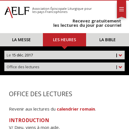
L'AELF
S'abonner
Association Épiscopale Liturgique
pour
les pays Francophones
Calendrier
Recevez gratuitement
Contact
les lectures du jour par courriel
LA MESSE
LES HEURES
LA BIBLE
Le
15 déc. 2017
|
Office des lectures
|
OFFICE DES LECTURES
Revenir aux lectures du
calendrier romain
.
INTRODUCTION
V/ Dieu, viens à mon aide,