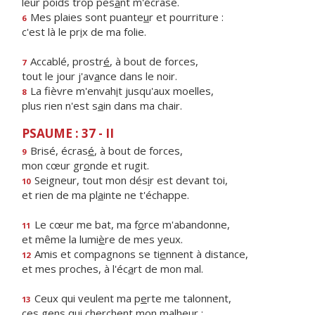
leur poids trop pes
a
nt m'écrase.
Mes plaies sont puante
u
r et pourriture :
6
c'est là le pr
i
x de ma folie.
Accablé, prostr
é
, à bout de forces,
7
tout le jour j'av
a
nce dans le noir.
La fièvre m'envah
i
t jusqu'aux moelles,
8
plus rien n'est s
a
in dans ma chair.
PSAUME : 37 - II
Brisé, écras
é
, à bout de forces,
9
mon cœur gr
o
nde et rugit.
Seigneur, tout mon dés
i
r est devant toi,
10
et rien de ma pl
a
inte ne t'échappe.
Le cœur me bat, ma f
o
rce m'abandonne,
11
et même la lumi
è
re de mes yeux.
Amis et compagnons se ti
e
nnent à distance,
12
et mes proches, à l'éc
a
rt de mon mal.
Ceux qui veulent ma p
e
rte me talonnent,
13
ces gens qui ch
e
rchent mon malheur ;