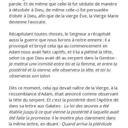
parole. Et de même que celle-là fut séduite de manière
à désobéir à Dieu, de même celle-ci fut persuadée
d'obéir à Dieu, afin que de la vierge Ève, la Vierge Marie
devienne l'avocate.
Récapitulant toutes choses, le Seigneur a récapitulé
aussi la guerre que nous livrons à notre ennemi ; il a
provoqué et broyé celui qui au commencement en
Adam nous avait faits captifs, et il lui a piétiné la tête,
selon ce que Dieu avait dit au serpent dans la Genèse :
Je mettrai une inimitié entre toi et la femme, et entre ta
postérité et la sienne; elle observera ta tête, et toi tu
observeras son talon
.
Dès ce moment, celui qui devait naître de la Vierge, à la
ressemblance d'Adam, était annoncé comme observant
la tête du serpent. Et c'est la postérité dont l'Apôtre dit
dans sa lettre aux Galates :
La loi des œuvres a été
établie jusqu'à ce que vienne la postérité à laquelle avait
été faite la promesse
. Il le montre plus clairement dans
la même lettre, en disant :
Quand arriva la plénitude