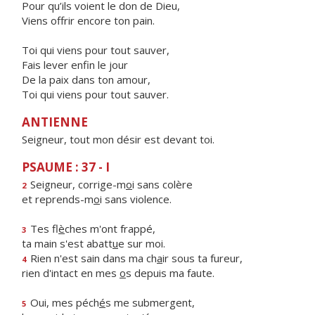
Pour qu’ils voient le don de Dieu,
Viens offrir encore ton pain.
Toi qui viens pour tout sauver,
Fais lever enfin le jour
De la paix dans ton amour,
Toi qui viens pour tout sauver.
ANTIENNE
Seigneur, tout mon désir est devant toi.
PSAUME : 37 - I
Seigneur, corrige-m
o
i sans colère
2
et reprends-m
o
i sans violence.
Tes fl
è
ches m'ont frappé,
3
ta main s'est abatt
u
e sur moi.
Rien n'est sain dans ma ch
a
ir sous ta fureur,
4
rien d'intact en mes
o
s depuis ma faute.
Oui, mes péch
é
s me submergent,
5