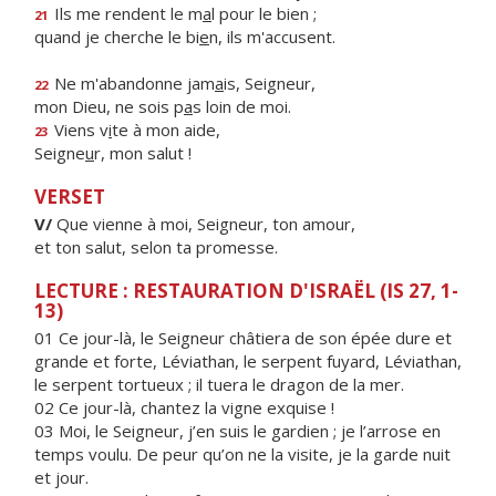
Ils me rendent le m
a
l pour le bien ;
21
quand je cherche le bi
e
n, ils m'accusent.
Ne m'abandonne jam
a
is, Seigneur,
22
mon Dieu, ne sois p
a
s loin de moi.
Viens v
i
te à mon aide,
23
Seigne
u
r, mon salut !
VERSET
V/
Que vienne à moi, Seigneur, ton amour,
et ton salut, selon ta promesse.
LECTURE : RESTAURATION D'ISRAËL (IS 27, 1-
13)
01 Ce jour-là, le Seigneur châtiera de son épée dure et
grande et forte, Léviathan, le serpent fuyard, Léviathan,
le serpent tortueux ; il tuera le dragon de la mer.
02 Ce jour-là, chantez la vigne exquise !
03 Moi, le Seigneur, j’en suis le gardien ; je l’arrose en
temps voulu. De peur qu’on ne la visite, je la garde nuit
et jour.