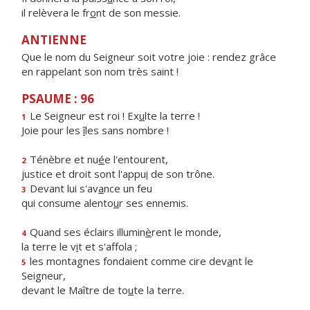
il relèvera le fr
o
nt de son messie.
ANTIENNE
Que le nom du Seigneur soit votre joie : rendez grâce
en rappelant son nom très saint !
PSAUME : 96
Le Seigneur est roi ! Ex
u
lte la terre !
1
Joie pour les
î
les sans nombre !
Ténèbre et nu
é
e l'entourent,
2
justice et droit sont l'appu
i
de son trône.
Devant lui s'av
a
nce un feu
3
qui consume alento
u
r ses ennemis.
Quand ses éclairs illumin
è
rent le monde,
4
la terre le v
i
t et s'affola ;
les montagnes fondaient comme cire dev
a
nt le
5
Seigneur,
devant le Maître de to
u
te la terre.