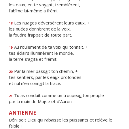
les eaux, en te voy
a
nt, tremblèrent,
l’abîme lui-m
ê
me a frémi.
Les nuages dévers
è
rent leurs eaux, +
18
les nuées donn
è
rent de la voix,
la foudre frapp
a
it de toute part.
Au roulement de ta v
o
ix qui tonnait, +
19
tes éclairs illumin
è
rent le monde,
la terre s’agit
a
et frémit.
Par la mer pass
a
it ton chemin, +
20
tes sentiers, par les ea
u
x profondes ;
et nul n’en conn
a
ît la trace.
Tu as conduit comme un troupea
u
ton peuple
21
par la main de Mo
ï
se et d’Aaron.
ANTIENNE
Béni soit Dieu qui rabaisse les puissants et relève le
faible !