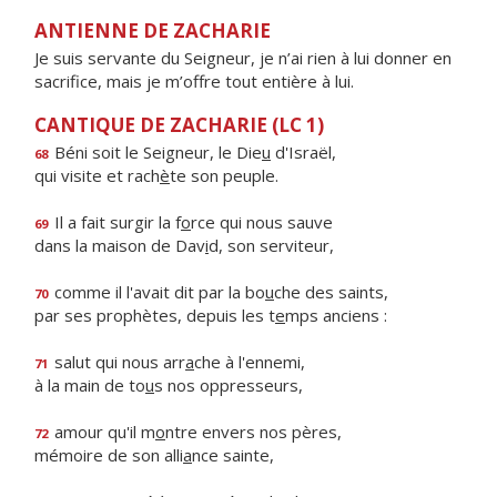
ANTIENNE DE ZACHARIE
Je suis servante du Seigneur, je n’ai rien à lui donner en
sacrifice, mais je m’offre tout entière à lui.
CANTIQUE DE ZACHARIE (LC 1)
Béni soit le Seigneur, le Die
u
d'Israël,
68
qui visite et rach
è
te son peuple.
Il a fait surgir la f
o
rce qui nous sauve
69
dans la maison de Dav
i
d, son serviteur,
comme il l'avait dit par la bo
u
che des saints,
70
par ses prophètes, depuis les t
e
mps anciens :
salut qui nous arr
a
che à l'ennemi,
71
à la main de to
u
s nos oppresseurs,
amour qu'il m
o
ntre envers nos pères,
72
mémoire de son alli
a
nce sainte,