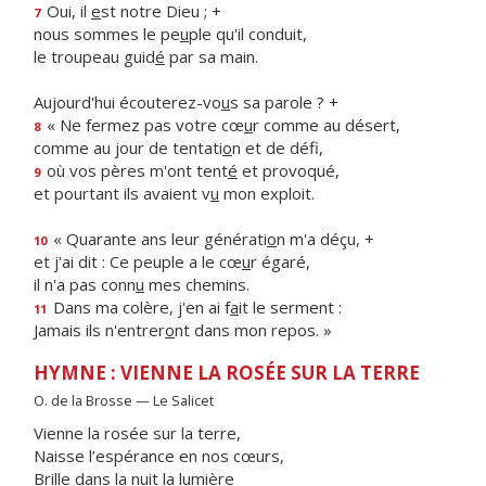
Oui, il
e
st notre Dieu ; +
7
nous sommes le pe
u
ple qu'il conduit,
le troupeau guid
é
par sa main.
Aujourd'hui écouterez-vo
u
s sa parole ? +
« Ne fermez pas votre cœ
u
r comme au désert,
8
comme au jour de tentati
o
n et de défi,
où vos pères m'ont tent
é
et provoqué,
9
et pourtant ils avaient v
u
mon exploit.
« Quarante ans leur générati
o
n m'a déçu, +
10
et j'ai dit : Ce peuple a le cœ
u
r égaré,
il n'a pas conn
u
mes chemins.
Dans ma colère, j'en ai f
a
it le serment :
11
Jamais ils n'entrer
o
nt dans mon repos. »
HYMNE : VIENNE LA ROSÉE SUR LA TERRE
O. de la Brosse — Le Salicet
Vienne la rosée sur la terre,
Naisse l’espérance en nos cœurs,
Brille dans la nuit la lumière