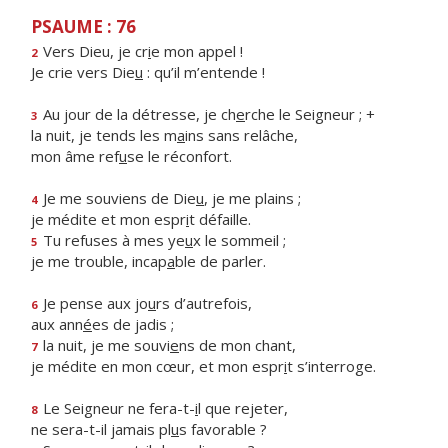
PSAUME : 76
Vers Dieu, je cr
i
e mon appel !
2
Je crie vers Die
u
: qu’il m’entende !
Au jour de la détresse, je ch
e
rche le Seigneur ; +
3
la nuit, je tends les m
a
ins sans relâche,
mon âme ref
u
se le réconfort.
Je me souviens de Die
u
, je me plains ;
4
je médite et mon espr
i
t défaille.
Tu refuses à mes ye
u
x le sommeil ;
5
je me trouble, incap
a
ble de parler.
Je pense aux jo
u
rs d’autrefois,
6
aux ann
é
es de jadis ;
la nuit, je me souvi
e
ns de mon chant,
7
je médite en mon cœur, et mon espr
i
t s’interroge.
Le Seigneur ne fera-t-
i
l que rejeter,
8
ne sera-t-il jamais pl
u
s favorable ?