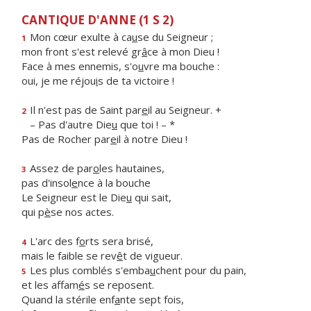
CANTIQUE D'ANNE (1 S 2)
Mon cœur exulte à ca
u
se du Seigneur ;
1
mon front s'est relevé gr
â
ce à mon Dieu !
Face à mes ennemis, s'o
u
vre ma bouche :
oui, je me réjou
i
s de ta victoire !
Il n'est pas de Saint par
e
il au Seigneur. +
2
– Pas d'autre Die
u
que toi ! – *
Pas de Rocher par
e
il à notre Dieu !
Assez de par
o
les hautaines,
3
pas d'insol
e
nce à la bouche
Le Seigneur est le Die
u
qui sait,
qui p
è
se nos actes.
L'arc des f
o
rts sera brisé,
4
mais le faible se rev
ê
t de vigueur.
Les plus comblés s'emba
u
chent pour du pain,
5
et les affam
é
s se reposent.
Quand la stérile enf
a
nte sept fois,