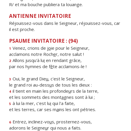
R/ et ma bouche publiera ta louange.
ANTIENNE INVITATOIRE
Réjouissez-vous dans le Seigneur, réjouissez-vous, car
il est proche.
PSAUME INVITATOIRE : (94)
Venez, crions de j
o
ie pour le Seigneur,
1
acclamons notre Roch
e
r, notre salut !
Allons jusqu'à lu
i
en rendant grâce,
2
par nos hymnes de f
ê
te acclamons-le !
Oui, le grand Die
u
, c'est le Seigneur,
3
le grand roi au-dess
u
s de tous les dieux :
il tient en main les profonde
u
rs de la terre,
4
et les sommets des mont
a
gnes sont à lui ;
à lui la mer, c'est lu
i
qui l'a faite,
5
et les terres, car ses m
a
ins les ont pétries.
Entrez, inclinez-vo
u
s, prosternez-vous,
6
adorons le Seigne
u
r qui nous a faits.