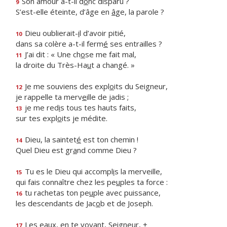
Son amour a-t-il d
o
nc disparu ?
9
S’est-elle éteinte, d’âge en
â
ge, la parole ?
Dieu oublierait-
i
l d’avoir pitié,
10
dans sa colère a-t-il ferm
é
ses entrailles ?
J’ai dit : « Une ch
o
se me fait mal,
11
la droite du Très-Ha
u
t a changé. »
Je me souviens des expl
o
its du Seigneur,
12
je rappelle ta merv
e
ille de jadis ;
je me red
i
s tous tes hauts faits,
13
sur tes expl
o
its je médite.
Dieu, la saintet
é
est ton chemin !
14
Quel Dieu est gr
a
nd comme Dieu ?
Tu es le Dieu qui accompl
i
s la merveille,
15
qui fais connaître chez les pe
u
ples ta force :
tu rachetas ton pe
u
ple avec puissance,
16
les descendants de Jac
o
b et de Joseph.
Les eaux, en te voy
a
nt, Seigneur, +
17