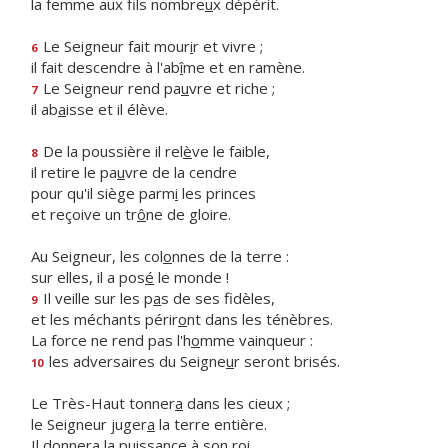
la femme aux fils nombre
u
x dépérit.
Le Seigneur fait mour
i
r et vivre ;
6
il fait descendre à l'ab
î
me et en ramène.
Le Seigneur rend pa
u
vre et riche ;
7
il ab
a
isse et il élève.
De la poussière il rel
è
ve le faible,
8
il retire le pa
u
vre de la cendre
pour qu'il siège parm
i
les princes
et reçoive un tr
ô
ne de gloire.
Au Seigneur, les col
o
nnes de la terre :
sur elles, il a pos
é
le monde !
Il veille sur les p
a
s de ses fidèles,
9
et les méchants périr
o
nt dans les ténèbres.
La force ne rend pas l'h
o
mme vainqueur :
les adversaires du Seigne
u
r seront brisés.
10
Le Très-Haut tonner
a
dans les cieux ;
le Seigneur juger
a
la terre entière.
Il donnera la puiss
a
nce à son roi,