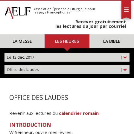
L'AELF
S'abonner
Association Épiscopale Liturgique
pour
les pays Francophones
Calendrier
Recevez gratuitement
Contact
les lectures du jour par courriel
LA MESSE
LES HEURES
LA BIBLE
Le
13 déc. 2017
|
Office des laudes
|
OFFICE DES LAUDES
Revenir aux lectures du
calendrier romain
.
INTRODUCTION
V/ Seigneur, ouvre mes lèvres,