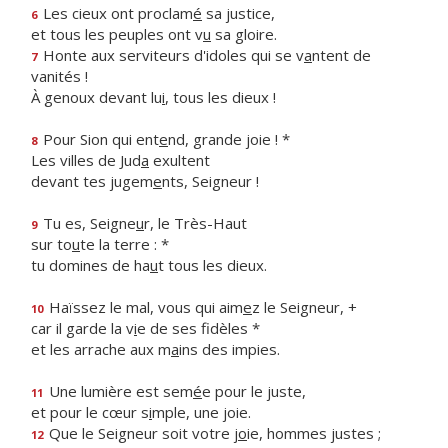
Les cieux ont proclam
é
sa justice,
6
et tous les peuples ont v
u
sa gloire.
Honte aux serviteurs d'idoles qui se v
a
ntent de
7
vanités !
À genoux devant lu
i
, tous les dieux !
Pour Sion qui ent
e
nd, grande joie ! *
8
Les villes de Jud
a
exultent
devant tes jugem
e
nts, Seigneur !
Tu es, Seigne
u
r, le Très-Haut
9
sur to
u
te la terre : *
tu domines de ha
u
t tous les dieux.
Haïssez le mal, vous qui aim
e
z le Seigneur, +
10
car il garde la v
i
e de ses fidèles *
et les arrache aux m
a
ins des impies.
Une lumière est sem
é
e pour le juste,
11
et pour le cœur s
i
mple, une joie.
Que le Seigneur soit votre j
o
ie, hommes justes ;
12