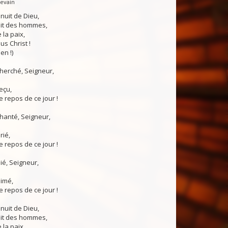
Levain
 nuit de Dieu,
uit des hommes,
 la paix,
us Christ !
en !)
 cherché, Seigneur,
reçu,
 repos de ce jour !
chanté, Seigneur,
rié,
 repos de ce jour !
nié, Seigneur,
aimé,
 repos de ce jour !
 nuit de Dieu,
uit des hommes,
 la paix,