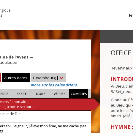
urgique
le
es
OFFICE
ine de l'Avent —
adaloupé
Revenir aux
Autres dates
Luxembourg
|
INTROD
Note sur les calendriers
V/ Dieu, vie
R/ Seigneur,
IERCE
SEXTE
NONE
VÊPRES
COMPLIES
Gloire au Pèr
 viens à mon aide,
au Dieu qui e
eur, à notre secours.
pour les siè
a nuit de Dieu
Amen. (Allélu
ers toi, Seigneur, j’élève mon âme, ne me cache pas
HYMNE :
ge.