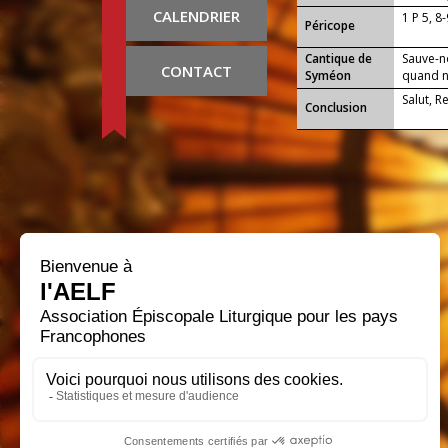
CALENDRIER
1 P 5, 8
Péricope
Cantique de
Sauve-n
CONTACT
Syméon
quand no
Salut, R
Conclusion