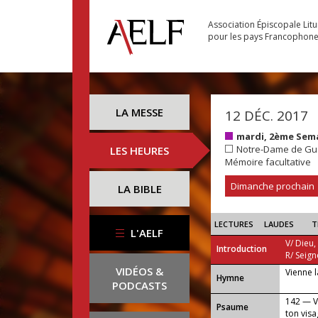
Association Épiscopale Lit
pour les pays Francophon
LA MESSE
12 DÉC. 2017
mardi, 2ème Sema
Notre-Dame de Gu
LES HEURES
Mémoire facultative
Dimanche prochain
LA BIBLE
LECTURES
LAUDES
T
L'AELF
V/ Dieu,
Introduction
R/ Seign
VIDÉOS &
Vienne l
...
Hymne
PODCASTS
142 — V
Psaume
ton visa