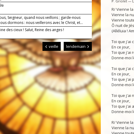
P. Griolet — 
-9a
R/ Vienne la
Vienne la n
ous, Seigneur, quand nous veillons ; garde-nous
Vienne toute
us dormons : nous veillerons avec le Christ, et...
Ô nuit de Jés
eine des cieux ! Salut, Reine des anges !
(Alléluia ! Am
Toi que j'ai
veille
lendemain
En ce jour,
Toi que j'ai 
Donne-moi le
Toi que j'ai 
En ce jour,
Toi que j'ai p
Donne-moi le
Toi que j'ai 
En ce jour,
Toi que j'ai 
Donne-moi le
R/ Vienne la
Vienne la n
Vienne toute