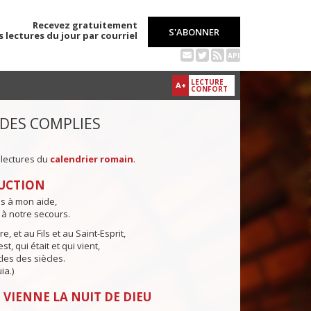
Recevez gratuitement
S'ABONNER
s lectures du jour par courriel
API
LECTURE
A+
CONFORT
 DES COMPLIES
 lectures du
calendrier romain
.
UCTION
ns à mon aide,
 à notre secours.
e, et au Fils et au Saint-Esprit,
st, qui était et qui vient,
cles des siècles.
ia.)
 VIENNE LA NUIT DE DIEU