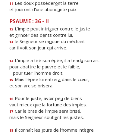
Les doux posséder
o
nt la terre
11
et jouiront d'une abond
a
nte paix.
PSAUME : 36 - II
L'impie peut intrigu
e
r contre le juste
12
et grincer des d
e
nts contre lui,
le Seigneur se m
o
que du méchant
13
car il voit son jo
u
r qui arrive.
L'impie a tiré son épée, il a tend
u
son arc
14
pour abattre le pauvre et le faible,
pour tu
e
r l'homme droit.
Mais l'épée lui entrer
a
dans le cœur,
15
et son
a
rc se brisera.
Pour le juste, avoir pe
u
de biens
16
vaut mieux que la fort
u
ne des impies.
Car le bras de l'imp
i
e sera brisé,
17
mais le Seigneur souti
e
nt les justes.
Il connaît les jo
u
rs de l'homme intègre
18