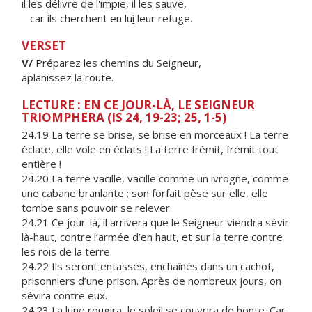
il les délivre de l'impie, il les sauve,
car ils cherchent en lu
i
leur refuge.
VERSET
V/
Préparez les chemins du Seigneur,
aplanissez la route.
LECTURE : EN CE JOUR-LÀ, LE SEIGNEUR
TRIOMPHERA (IS 24, 19-23; 25, 1-5)
24.19 La terre se brise, se brise en morceaux ! La terre
éclate, elle vole en éclats ! La terre frémit, frémit tout
entière !
24.20 La terre vacille, vacille comme un ivrogne, comme
une cabane branlante ; son forfait pèse sur elle, elle
tombe sans pouvoir se relever.
24.21 Ce jour-là, il arrivera que le Seigneur viendra sévir
là-haut, contre l’armée d’en haut, et sur la terre contre
les rois de la terre.
24.22 Ils seront entassés, enchaînés dans un cachot,
prisonniers d’une prison. Après de nombreux jours, on
sévira contre eux.
24.23 La lune rougira, le soleil se couvrira de honte. Car,