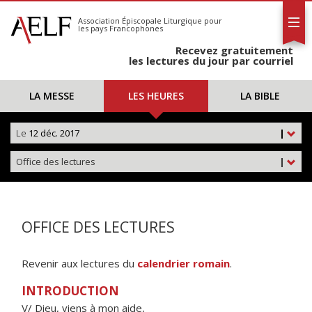
L'AELF
S'abonner
Association Épiscopale Liturgique
pour
les pays Francophones
Calendrier
Recevez gratuitement
Contact
les lectures du jour par courriel
LA MESSE
LES HEURES
LA BIBLE
Le
12 déc. 2017
|
Office des lectures
|
OFFICE DES LECTURES
Revenir aux lectures du
calendrier romain
.
INTRODUCTION
V/ Dieu, viens à mon aide,