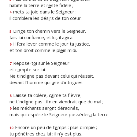
habite la terre et r
e
ste fidèle ;
mets ta j
o
ie dans le Seigneur :
4
il comblera les dés
i
rs de ton cœur.
Dirige ton chem
i
n vers le Seigneur,
5
fais-lui confiance, et lu
i
, il agira.
Il fera lever comme le jo
u
r ta justice,
6
et ton droit comme le pl
e
in midi.
Repose-t
o
i sur le Seigneur
7
et c
o
mpte sur lui.
Ne t'indigne pas devant celu
i
qui réussit,
devant l'homme qui
u
se d'intrigues.
Laisse ta colère, c
a
lme ta fièvre,
8
ne t'indigne pas : il n'en viendr
a
it que du mal ;
les méchants ser
o
nt déracinés,
9
mais qui espère le Seigneur posséder
a
la terre.
Encore un peu de t
e
mps : plus d'impie ;
10
tu pénètres chez lu
i
: il n'y est plus.