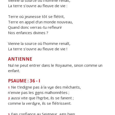
Vienne la source où l’homme renaît,
La terre s’ouvre au fleuve de vie :
Terre où jeunesse tôt se flétrit,
Terre en appel d’un monde nouveau,
Quand donc verras-tu refleurir
Nos enfances divines ?
Vienne la source où l’homme renaît,
La terre s’ouvre au fleuve de vie !
ANTIENNE
Nul ne peut entrer dans le Royaume, sinon comme un
enfant.
PSAUME : 36 - I
Ne t'indigne pas à la v
u
e des méchants,
1
n'envie pas les g
e
ns malhonnêtes ;
aussi vite que l'h
e
rbe, ils se fanent ;
2
comme la verd
u
re, ils se flétrissent.
Fais confiance au Seigne
u
r, agis bien,
3