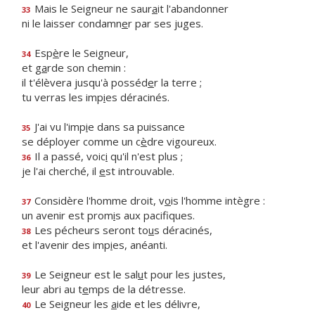
Mais le Seigneur ne saur
a
it l'abandonner
33
ni le laisser condamn
e
r par ses juges.
Esp
è
re le Seigneur,
34
et g
a
rde son chemin :
il t'élèvera jusqu'à posséd
e
r la terre ;
tu verras les imp
i
es déracinés.
J'ai vu l'imp
i
e dans sa puissance
35
se déployer comme un c
è
dre vigoureux.
Il a passé, voic
i
qu'il n'est plus ;
36
je l'ai cherché, il
e
st introuvable.
Considère l'homme droit, v
o
is l'homme intègre :
37
un avenir est prom
i
s aux pacifiques.
Les pécheurs seront to
u
s déracinés,
38
et l'avenir des imp
i
es, anéanti.
Le Seigneur est le sal
u
t pour les justes,
39
leur abri au t
e
mps de la détresse.
Le Seigneur les
a
ide et les délivre,
40