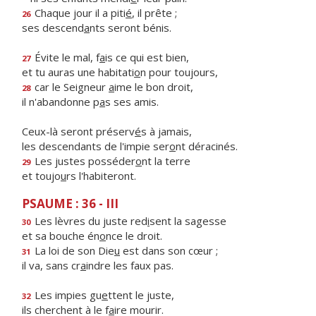
Chaque jour il a piti
é
, il prête ;
26
ses descend
a
nts seront bénis.
Évite le mal, f
a
is ce qui est bien,
27
et tu auras une habitati
o
n pour toujours,
car le Seigneur
a
ime le bon droit,
28
il n'abandonne p
a
s ses amis.
Ceux-là seront préserv
é
s à jamais,
les descendants de l'impie ser
o
nt déracinés.
Les justes posséder
o
nt la terre
29
et toujo
u
rs l'habiteront.
PSAUME : 36 - III
Les lèvres du juste red
i
sent la sagesse
30
et sa bouche én
o
nce le droit.
La loi de son Die
u
est dans son cœur ;
31
il va, sans cr
a
indre les faux pas.
Les impies gu
e
ttent le juste,
32
ils cherchent à le f
a
ire mourir.