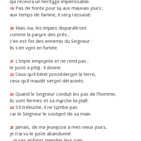
qui recevra un hérit
a
ge impérissable.
Pas de honte pour lu
i
aux mauvais jours ;
19
aux temps de famine, il ser
a
rassasié.
Mais oui, les imp
i
es disparaîtront
20
comme la par
u
re des prés ;
c'en est fini des ennem
i
s du Seigneur :
ils s'en v
o
nt en fumée.
L'impie empr
u
nte et ne rend pas ;
21
le juste a piti
é
: il donne.
Ceux qu'il bénit posséder
o
nt la terre,
22
ceux qu'il maudit ser
o
nt déracinés.
Quand le Seigneur condu
i
t les pas de l'homme,
23
ils sont fermes et sa m
a
rche lui plaît.
S'il trébuche, il ne t
o
mbe pas
24
car le Seigneur le souti
e
nt de sa main.
Jamais, de ma jeun
e
sse à mes vieux jours,
25
je n'ai vu le juste abandonné
ni ses enfants mendi
e
r leur pain.