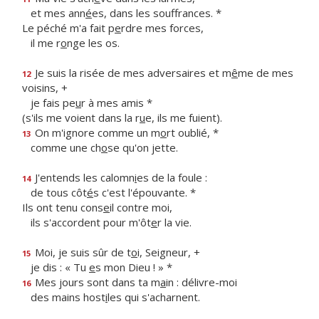
et mes ann
é
es, dans les souffrances. *
Le péché m'a fait p
e
rdre mes forces,
il me r
o
nge les os.
Je suis la risée de mes adversaires et m
ê
me de mes
12
voisins, +
je fais pe
u
r à mes amis *
(s'ils me voient dans la r
u
e, ils me fuient).
On m'ignore comme un m
o
rt oublié, *
13
comme une ch
o
se qu'on jette.
J'entends les calomn
i
es de la foule :
14
de tous côt
é
s c'est l'épouvante. *
Ils ont tenu cons
e
il contre moi,
ils s'accordent pour m'ôt
e
r la vie.
Moi, je suis sûr de t
o
i, Seigneur, +
15
je dis : « Tu
e
s mon Dieu ! » *
Mes jours sont dans ta m
a
in : délivre-moi
16
des mains host
i
les qui s'acharnent.