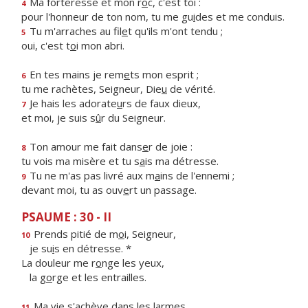
Ma forteresse et mon r
o
c, c'est toi :
4
pour l'honneur de ton nom, tu me gu
i
des et me conduis.
Tu m'arraches au fil
e
t qu'ils m'ont tendu ;
5
oui, c'est t
o
i mon abri.
En tes mains je rem
e
ts mon esprit ;
6
tu me rachètes, Seigneur, Die
u
de vérité.
Je hais les adorate
u
rs de faux dieux,
7
et moi, je suis s
û
r du Seigneur.
Ton amour me fait dans
e
r de joie :
8
tu vois ma misère et tu s
a
is ma détresse.
Tu ne m'as pas livré aux m
a
ins de l'ennemi ;
9
devant moi, tu as ouv
e
rt un passage.
PSAUME : 30 - II
Prends pitié de m
o
i, Seigneur,
10
je su
i
s en détresse. *
La douleur me r
o
nge les yeux,
la g
o
rge et les entrailles.
Ma vie s'ach
è
ve dans les larmes,
11