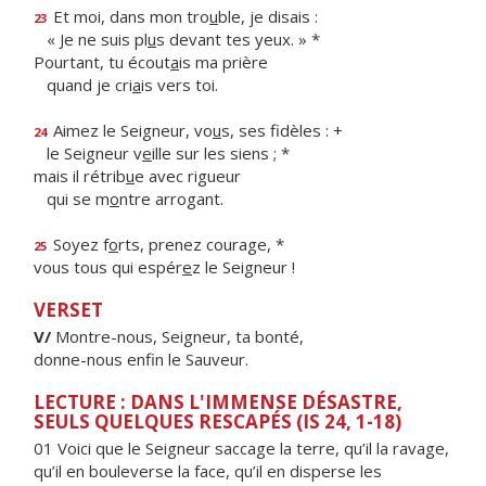
Et moi, dans mon tro
u
ble, je disais :
23
« Je ne suis pl
u
s devant tes yeux. » *
Pourtant, tu écout
a
is ma prière
quand je cri
a
is vers toi.
Aimez le Seigneur, vo
u
s, ses fidèles : +
24
le Seigneur v
e
ille sur les siens ; *
mais il rétrib
u
e avec rigueur
qui se m
o
ntre arrogant.
Soyez f
o
rts, prenez courage, *
25
vous tous qui espér
e
z le Seigneur !
VERSET
V/
Montre-nous, Seigneur, ta bonté,
donne-nous enfin le Sauveur.
LECTURE : DANS L'IMMENSE DÉSASTRE,
SEULS QUELQUES RESCAPÉS (IS 24, 1-18)
01 Voici que le Seigneur saccage la terre, qu’il la ravage,
qu’il en bouleverse la face, qu’il en disperse les