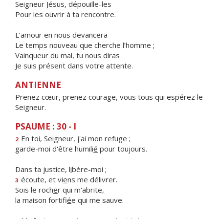
Seigneur Jésus, dépouille-les
Pour les ouvrir à ta rencontre.
L’amour en nous devancera
Le temps nouveau que cherche l’homme ;
Vainqueur du mal, tu nous diras
Je suis présent dans votre attente.
ANTIENNE
Prenez cœur, prenez courage, vous tous qui espérez le
Seigneur.
PSAUME : 30 - I
En toi, Seigne
u
r, j'ai mon refuge ;
2
garde-moi d'être humili
é
pour toujours.
Dans ta justice, l
i
bère-moi ;
écoute, et vi
e
ns me délivrer.
3
Sois le roch
e
r qui m'abrite,
la maison fortifi
é
e qui me sauve.