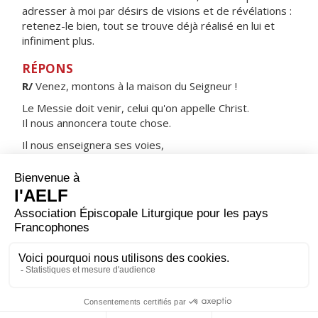
adresser à moi par désirs de visions et de révélations :
retenez-le bien, tout se trouve déjà réalisé en lui et
infiniment plus.
RÉPONS
R/
Venez, montons à la maison du Seigneur !
Le Messie doit venir, celui qu'on appelle Christ.
Il nous annoncera toute chose.
Il nous enseignera ses voies,
nous suivrons ses sentiers.
ORAISON
Que notre prière, Seigneur, se fraie un chemin jusqu'à
toi : suscite au cœur de ceux qui te servent les désirs
purs, les désirs forts, qui les prépareront au mystère
de l'incarnation de ton Fils. Lui qui règne.