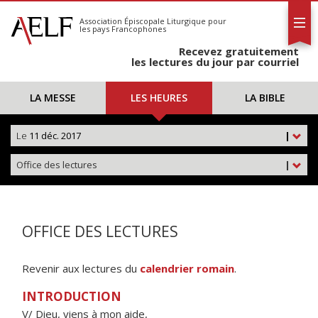
L'AELF
S'abonner
Association Épiscopale Liturgique
pour
les pays Francophones
Calendrier
Recevez gratuitement
Contact
les lectures du jour par courriel
LA MESSE
LES HEURES
LA BIBLE
Le
11 déc. 2017
|
Office des lectures
|
OFFICE DES LECTURES
Revenir aux lectures du
calendrier romain
.
INTRODUCTION
V/ Dieu, viens à mon aide,