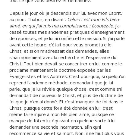
tout ce que vous désirez et demandez.
Depuis le jour où je descendis sur lui, avec mon Esprit,
au mont Thabor, en disant :
Celui-ci est mon Fils bien-
aimé, en qui j'ai mis ma complaisance : écoutez-le
, j'ai
cessé toutes mes anciennes pratiques d'enseignement,
de réponses, et je lui ai confié cette mission. Si j'ai parlé
avant cette heure, c'était pour vous promettre le
Christ, et si on m'adressait des demandes, elles
s'harmonisaient avec la recherche et l'espérance du
Christ. Tout bien devait se concentrer en lui, comme le
proclame maintenant la doctrine exposée par les
Évangélistes et les Apôtres. C'est pourquoi, si quelqu'un
reprend l'ancienne méthode, demandant que je lui
parle, que je lui révèle quelque chose, c'est comme s'il
demandait de nouveau le Christ, et plus de doctrine de
foi que je n'en ai donné. Et c'est manquer de foi dans le
Christ, puisque cette foi a été donnée en lui ; c'est
même faire injure à mon Fils bien-aimé, puisque ce
manque de foi en lui équivaut en quelque sorte à lui
demander une seconde incarnation, afin qu'il
recommence sa vie et sa mort. Non, il ne faut plus vous