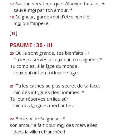
Sur ton serviteur, que s'illum
i
ne ta face ; +
17
sauve-m
o
i par ton amour. *
Seigneur, garde-m
o
i d'être humilié,
18
m
o
i qui t'appelle.
[
]
19
PSAUME : 30 - III
Qu'ils sont gr
a
nds, tes bienfaits ! +
20
Tu les réserves à ce
u
x qui te craignent. *
Tu combles, à la f
a
ce du monde,
ceux qui ont en t
o
i leur refuge.
Tu les caches au plus secr
e
t de ta face,
21
loin des intr
i
gues des hommes. *
Tu leur rés
e
rves un lieu sûr,
loin des l
a
ngues méchantes.
Bén
i
soit le Seigneur : *
22
son amour a fait pour m
o
i des merveilles
dans la v
i
lle retranchée !