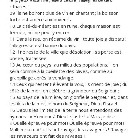
le joyeux vacarme ; elle a cessé, l’allégresse des
cithares !
09 Ils ne boiront plus de vin en chantant ; la boisson
forte est amère aux buveurs.
10 La cité-du-néant est en ruine, chaque maison est
fermée, nul ne peut y entrer.
11 Dans la rue, on réclame du vin ; toute joie a disparu ;
l’allégresse est bannie du pays.
12 Il ne reste de la ville que désolation : sa porte est
brisée, fracassée.
13 Au cœur du pays, au milieu des populations, il en
sera comme à la cueillette des olives, comme au
grappillage après la vendange.
14 Ceux qui restent élèvent la voix, ils crient de joie ; du
côté de la mer, on célèbre la grandeur du Seigneur ;
15 au pays de la lumière, on glorifie le Seigneur et, dans
les îles de la mer, le nom du Seigneur, Dieu d’Israël.
16 Depuis les limites de la terre nous entendons des
hymnes : « Honneur à Dieu le juste ! » Mais je dis :
« Quelle épreuve pour moi ! Quelle épreuve pour moi !
Malheur à moi ! » Ils ont ravagé, les ravageurs ! Ravage :
les ravageurs ont fait des ravages !