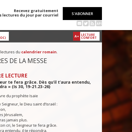
Recevez gratuitement
S'ABONNER
s lectures du jour par courriel
API
LECTURE
A+
DOC)
CONFORT
 lectures du
calendrier romain
.
ES DE LA MESSE
E LECTURE
eur te fera grâce. Dès qu’il t’aura entendu,
dra » (Is 30, 19-21.23-26)
ivre du prophète Isaïe
e Seigneur, le Dieu saint d’Israël :
ion,
tes Jérusalem,
ras jamais plus.
ton cri, le Seigneur te fera grâce.
ura entendu, il te répondra.