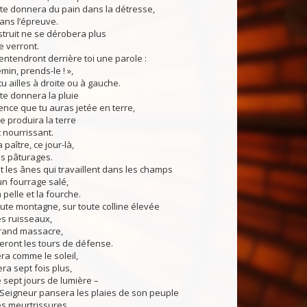
te donnera du pain dans la détresse,
dans l’épreuve.
nstruit ne se dérobera plus
e verront.
 entendront derrière toi une parole :
emin, prends-le ! »,
tu ailles à droite ou à gauche.
te donnera la pluie
nce que tu auras jetée en terre,
ue produira la terre
t nourrissant.
 paître, ce jour-là,
es pâturages.
 les ânes qui travaillent dans les champs
n fourrage salé,
 pelle et la fourche.
ute montagne, sur toute colline élevée
s ruisseaux,
grand massacre,
ront les tours de défense.
era comme le soleil,
lera sept fois plus,
 sept jours de lumière –
e Seigneur pansera les plaies de son peuple
es meurtrissures.