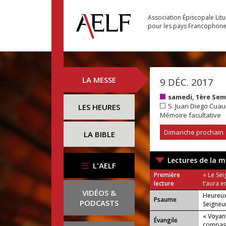
Association Épiscopale Lit
pour les pays Francophon
LA MESSE
9 DÉC. 2017
samedi, 1ère Sem
S. Juan Diego Cuau
LES HEURES
Mémoire facultative
Dimanche prochain
LA BIBLE
Lectures de la m
L'AELF
Première
« Le Sei
lecture
t’aura e
VIDÉOS &
Heureux
Psaume
PODCASTS
Seigneur
« Voyant
Évangile
ou : Allé
compas