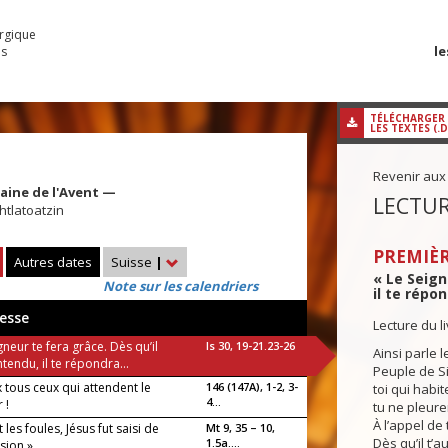
urgique
le
es
TÉLÉCHARGER
LES TEXTES (.
Revenir aux
aine de l'Avent —
LECTUR
htlatoatzin
PREMIÈR
Autres dates
Suisse
|
« Le Seign
Note sur les calendriers
il te répon
esse
Lecture du l
gneur te fera grâce. Dès qu’il
Is 30, 19-21.23-26
Ainsi parle l
ntendu, il te répondra...
Peuple de S
 tous ceux qui attendent le
146 (147A), 1-2, 3-
toi qui habi
4...
 !
tu ne pleure
À l’appel de 
 les foules, Jésus fut saisi de
Mt 9, 35 – 10,
luia !
Dès qu’il t’a
1.5a....
sion »