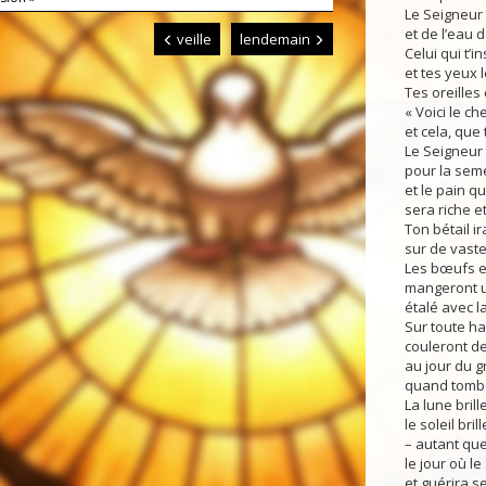
Le Seigneur 
et de l’eau 
veille
lendemain
Celui qui t’i
et tes yeux l
Tes oreilles
« Voici le ch
et cela, que 
Le Seigneur 
pour la seme
et le pain q
sera riche e
Ton bétail ira
sur de vast
Les bœufs et
mangeront u
étalé avec la
Sur toute ha
couleront de
au jour du 
quand tombe
La lune brill
le soleil bril
– autant que
le jour où l
et guérira s