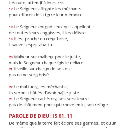
il écoute, attent
i
f à leurs cris.
Le Seigneur affr
o
nte les méchants
17
pour effacer de la t
e
rre leur mémoire.
Le Seigneur ent
e
nd ceux qui l'appellent :
18
de toutes leurs ang
o
isses, il les délivre.
Il est proche du cœ
u
r brisé,
19
il sauve l'espr
i
t abattu.
Malheur sur malhe
u
r pour le juste,
20
mais le Seigneur chaque f
o
is le délivre.
Il veille sur chac
u
n de ses os :
21
pas un ne ser
a
brisé.
Le mal tuer
a
les méchants ;
22
ils seront châtiés d'avoir ha
ï
le juste.
Le Seigneur rachèter
a
ses serviteurs :
23
pas de châtiment pour qui trouve en lu
i
son refuge.
PAROLE DE DIEU : IS 61, 11
De même que la terre fait éclore ses germes, et qu’un