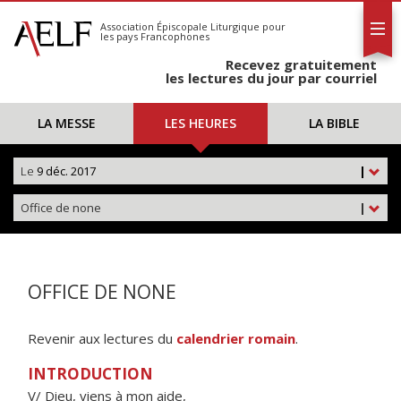
L'AELF
S'abonner
Association Épiscopale Liturgique
pour
les pays Francophones
Calendrier
Recevez gratuitement
Contact
les lectures du jour par courriel
LA MESSE
LES HEURES
LA BIBLE
Le
9 déc. 2017
|
Office de none
|
OFFICE DE NONE
Revenir aux lectures du
calendrier romain
.
INTRODUCTION
V/ Dieu, viens à mon aide,