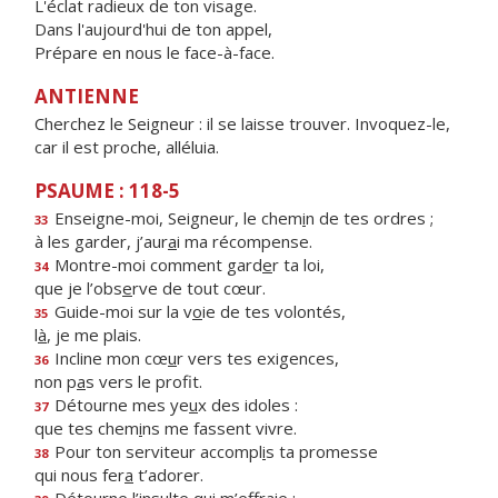
L'éclat radieux de ton visage.
Dans l'aujourd'hui de ton appel,
Prépare en nous le face-à-face.
ANTIENNE
Cherchez le Seigneur : il se laisse trouver. Invoquez-le,
car il est proche, alléluia.
PSAUME : 118-5
Enseigne-moi, Seigneur, le chem
i
n de tes ordres ;
33
à les garder, j’aur
a
i ma récompense.
Montre-moi comment gard
e
r ta loi,
34
que je l’obs
e
rve de tout cœur.
Guide-moi sur la v
o
ie de tes volontés,
35
l
à
, je me plais.
Incline mon cœ
u
r vers tes exigences,
36
non p
a
s vers le profit.
Détourne mes ye
u
x des idoles :
37
que tes chem
i
ns me fassent vivre.
Pour ton serviteur accompl
i
s ta promesse
38
qui nous fer
a
t’adorer.