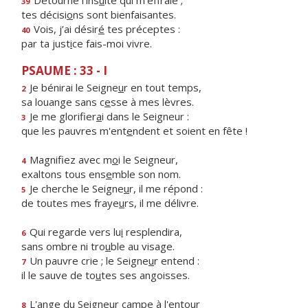
Détourne l’ins
u
lte qui m’effraie ;
39
tes décisi
o
ns sont bienfaisantes.
Vois, j’ai désir
é
tes préceptes :
40
par ta just
i
ce fais-moi vivre.
PSAUME : 33 - I
Je bénirai le Seigne
u
r en tout temps,
2
sa louange sans c
e
sse à mes lèvres.
Je me glorifier
a
i dans le Seigneur :
3
que les pauvres m'ent
e
ndent et soient en fête !
Magnifiez avec m
o
i le Seigneur,
4
exaltons tous ens
e
mble son nom.
Je cherche le Seigne
u
r, il me répond :
5
de toutes mes fraye
u
rs, il me délivre.
Qui regarde vers lu
i
resplendira,
6
sans ombre ni tro
u
ble au visage.
Un pauvre crie ; le Seigne
u
r entend :
7
il le sauve de to
u
tes ses angoisses.
L'ange du Seigneur c
a
mpe à l'entour
8