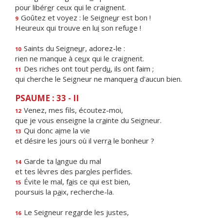
pour libér
e
r ceux qui le craignent.
Goûtez et voyez : le Seigne
u
r est bon !
9
Heureux qui trouve en lu
i
son refuge !
Saints du Seigne
u
r, adorez-le :
10
rien ne manque à ce
u
x qui le craignent.
Des riches ont tout perd
u
, ils ont faim ;
11
qui cherche le Seigneur ne manquer
a
d'aucun bien.
PSAUME : 33 - II
Venez, mes f
ls, écoutez-moi,
12
que je vous enseigne la cr
a
inte du Seigneur.
Qui donc a
i
me la vie
13
et désire les jours où il verr
a
le bonheur ?
Garde ta l
a
ngue du mal
14
et tes lèvres des par
o
les perfides.
Évite le mal, f
a
is ce qui est bien,
15
poursuis la p
a
ix, recherche-la.
Le Seigneur reg
a
rde les justes,
16