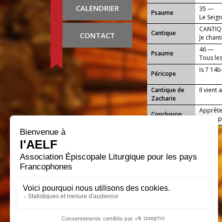
CALENDRIER
35 —
Psaume
Le Seig
verra, c
CANTIQU
Cantique
CONTACT
Je chan
46 —
Psaume
Tous le
cris de j
Is 7 14b
Péricope
Cantique de
Il vient
Zacharie
Apprête
Conclusion
grâce, p