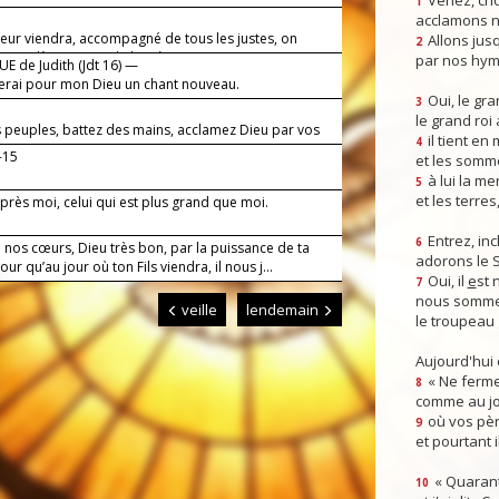
Venez, crio
1
acclamons n
neur viendra, accompagné de tous les justes, on
Allons jusq
2
e jour-là, une grande lumière.
par nos hym
E de Judith (Jdt 16) —
terai pour mon Dieu un chant nouveau.
Oui, le gra
3
le grand roi
s peuples, battez des mains, acclamez Dieu par vos
il tient en
4
oie !
-15
et les somm
à lui la mer
5
et les terres
 après moi, celui qui est plus grand que moi.
Entrez, inc
6
 nos cœurs, Dieu très bon, par la puissance de ta
adorons le 
our qu’au jour où ton Fils viendra, il nous j...
Oui, il
e
st 
7
nous somme
veille
lendemain
le troupeau 
Aujourd'hui
« Ne ferme
8
comme au jou
où vos pèr
9
et pourtant i
« Quarant
10