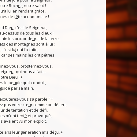
ns de j
o
ie pour le Seigneur,
otre Roch
e
r, notre salut !
u'à lu
i
en rendant grâce,
nes de f
ê
te acclamons-le !
nd Die
u
, c'est le Seigneur,
 au-dess
u
s de tous les dieux :
 main les profonde
u
rs de la terre,
ets des mont
a
gnes sont à lui ;
, c'est lu
i
qui l'a faite,
, car ses m
a
ins les ont pétries.
linez-vo
u
s, prosternez-vous,
Seigne
u
r qui nous a faits.
notre Dieu ; +
s le pe
u
ple qu'il conduit,
guid
é
par sa main.
 écouterez-vo
u
s sa parole ? +
z pas votre cœ
u
r comme au désert,
r de tentati
o
n et de défi,
es m'ont tent
é
et provoqué,
ls avaient v
u
mon exploit.
e ans leur générati
o
n m'a déçu, +