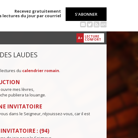
Recevez gratuitement
S'ABONNER
s lectures du jour par courriel
API
LECTURE
A+
CONFORT
 DES LAUDES
 lectures du
calendrier romain
.
UCTION
 ouvre mes lèvres,
che publiera ta louange.
E INVITATOIRE
ous dans le Seigneur, réjouissez-vous, car il est
NVITATOIRE : (94)