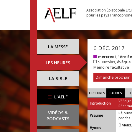
Association Épiscopale Lit
pour les pays Francophon
LA MESSE
6 DÉC. 2017
mercredi, 1ère S
S. Nicolas, évêque
LES HEURES
Mémoire facultative
Dimanche prochain
LA BIBLE
LECTURES
LAUDES
T
L'AELF
V/ Seign
Introduction
R/ et m
VIDÉOS &
Réjouiss
Psaume
PODCASTS
proche.
Ô viens,
Hymne