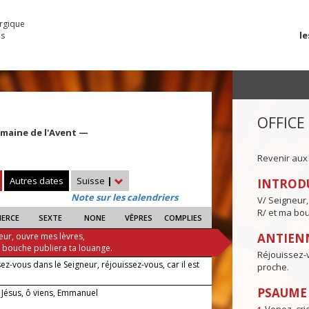
urgique
le
es
OFFICE
emaine de l'Avent —
Revenir aux
Autres dates
Suisse
|
INTROD
Note sur les calendriers
V/ Seigneur,
R/ et ma bou
IERCE
SEXTE
NONE
VÊPRES
COMPLIES
eur, ouvre mes lèvres,
ANTIENN
a bouche publiera ta louange.
Réjouissez-v
ez-vous dans le Seigneur, réjouissez-vous, car il est
proche.
PSAUME I
 Jésus, ô viens, Emmanuel