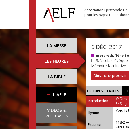
Association Épiscopale Lit
pour les pays Francophon
LA MESSE
6 DÉC. 2017
mercredi, 1ère S
S. Nicolas, évêque
LES HEURES
Mémoire facultative
Dimanche prochain
LA BIBLE
LECTURES
LAUDES
T
L'AELF
V/ Dieu,
Introduction
R/ Seign
VIDÉOS &
Voici le
...
Hymne
PODCASTS
118-2 — 
Psaume
verra s