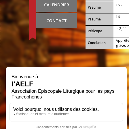
CALENDRIER
16 - I
Psaume
16 - II
Psaume
CONTACT
Is 2, 11
Péricope
Apprête
Conclusion
grâce, p
de prend
pain du 