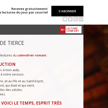
Recevez gratuitement
S'ABONNER
s lectures du jour par courriel
API
LECTURE
A+
CONFORT
 DE TIERCE
 lectures du
calendrier romain
.
UCTION
ns à mon aide,
 à notre secours.
e, et au Fils et au Saint-Esprit,
st, qui était et qui vient,
cles des siècles.
ia.)
 VOICI LE TEMPS, ESPRIT TRÈS