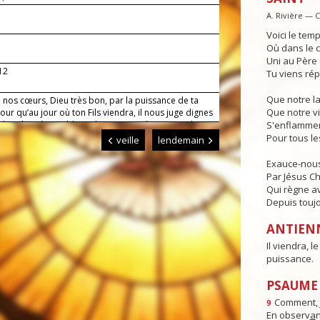
A. Rivière — 
Voici le temp
Où dans le c
Uni au Père e
-12
Tu viens rép
Que notre l
 nos cœurs, Dieu très bon, par la puissance de ta
Que notre vi
our qu’au jour où ton Fils viendra, il nous juge dignes
re place à sa table et de recevoir, de sa main, le
S'enflammen
ciel. Lui qui règne.
Pour tous l
veille
lendemain
Exauce-nous
Par Jésus Chr
Qui règne av
Depuis toujo
ANTIEN
Il viendra, l
puissance.
PSAUME :
Comment, j
9
En observ
a
n