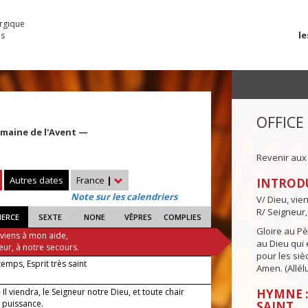
urgique
le
es
OFFICE
emaine de l'Avent —
Revenir aux
Autres dates
France
|
INTROD
Note sur les calendriers
V/ Dieu, vie
R/ Seigneur,
IERCE
SEXTE
NONE
VÊPRES
COMPLIES
Gloire au Pèr
 viens à mon aide,
au Dieu qui e
eur, à notre secours.
pour les siè
 temps, Esprit très saint
Amen. (Allélu
Il viendra, le Seigneur notre Dieu, et toute chair
HYMNE :
a puissance.
SAINT