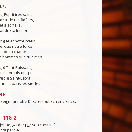
CNPL
s, Esprit très saint,
œur de tes fidèles,
t à son Fils,
andre ta lumière.
angue et notre cœur,
e, que notre force
t de ta charité
es hommes que tu aimes.
, ô Tout-Puissant,
ist, ton Fils unique,
ec le Saint-Esprit
urs et dans les siècles.
NE
e Seigneur notre Dieu, et toute chair verra sa
 118-2
eune, garder p
u
r son chemin ?
t ta parole.