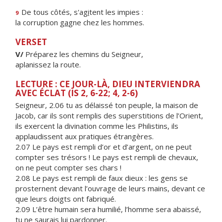
De tous côtés, s'ag
i
tent les impies :
9
la corruption g
a
gne chez les hommes.
VERSET
V/
Préparez les chemins du Seigneur,
aplanissez la route.
LECTURE : CE JOUR-LÀ, DIEU INTERVIENDRA
AVEC ÉCLAT (IS 2, 6-22; 4, 2-6)
Seigneur, 2.06 tu as délaissé ton peuple, la maison de
Jacob, car ils sont remplis des superstitions de l’Orient,
ils exercent la divination comme les Philistins, ils
applaudissent aux pratiques étrangères.
2.07 Le pays est rempli d’or et d’argent, on ne peut
compter ses trésors ! Le pays est rempli de chevaux,
on ne peut compter ses chars !
2.08 Le pays est rempli de faux dieux : les gens se
prosternent devant l’ouvrage de leurs mains, devant ce
que leurs doigts ont fabriqué.
2.09 L’être humain sera humilié, l’homme sera abaissé,
tu ne saurais lui pardonner.