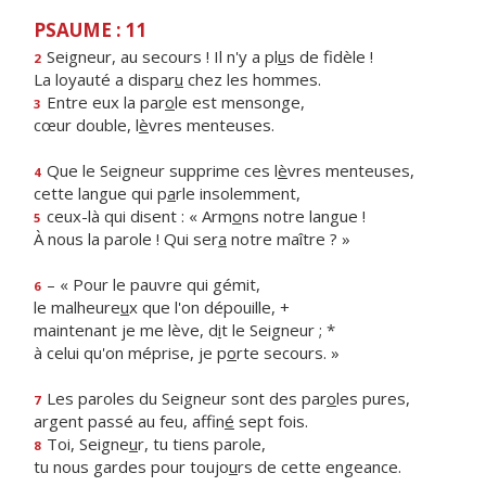
PSAUME : 11
Seigneur, au secours ! Il n'y a pl
u
s de fidèle !
2
La loyauté a dispar
u
chez les hommes.
Entre eux la par
o
le est mensonge,
3
cœur double, l
è
vres menteuses.
Que le Seigneur supprime ces l
è
vres menteuses,
4
cette langue qui p
a
rle insolemment,
ceux-là qui disent : « Arm
o
ns notre langue !
5
À nous la parole ! Qui ser
a
notre maître ? »
– « Pour le pauvre qui gémit,
6
le malheure
u
x que l'on dépouille, +
maintenant je me lève, d
i
t le Seigneur ; *
à celui qu'on méprise, je p
o
rte secours. »
Les paroles du Seigneur sont des par
o
les pures,
7
argent passé au feu, affin
é
sept fois.
Toi, Seigne
u
r, tu tiens parole,
8
tu nous gardes pour toujo
u
rs de cette engeance.