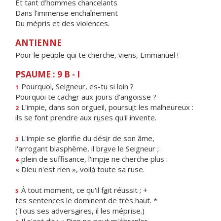
Et tant d’hommes chancelants
Dans l’immense enchaînement
Du mépris et des violences.
ANTIENNE
Pour le peuple qui te cherche, viens, Emmanuel !
PSAUME : 9 B - I
Pourquoi, Seigne
u
r, es-tu si loin ?
1
Pourquoi te cach
e
r aux jours d'angoisse ?
L'impie, dans son orgueil, poursu
i
t les malheureux :
2
ils se font prendre aux r
u
ses qu'il invente.
L'impie se glorifie du dés
i
r de son âme,
3
l'arrogant blasphème, il br
a
ve le Seigneur ;
plein de suffisance, l'imp
i
e ne cherche plus :
4
« Dieu n'est rien », voil
à
toute sa ruse.
À tout moment, ce qu'il f
a
it réussit ; +
5
tes sentences le dom
i
nent de très haut. *
(Tous ses advers
a
ires, il les méprise.)