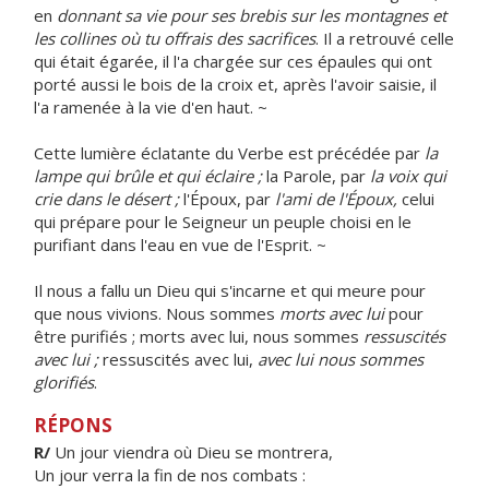
en
donnant sa vie pour ses brebis sur les montagnes et
les collines où tu offrais des sacrifices
. Il a retrouvé celle
qui était égarée, il l'a chargée sur ces épaules qui ont
porté aussi le bois de la croix et, après l'avoir saisie, il
l'a ramenée à la vie d'en haut. ~
Cette lumière éclatante du Verbe est précédée par
la
lampe qui brûle et qui éclaire ;
la Parole, par
la voix qui
crie dans le désert ;
l'Époux, par
l'ami de l'Époux,
celui
qui prépare pour le Seigneur un peuple choisi en le
purifiant dans l'eau en vue de l'Esprit. ~
Il nous a fallu un Dieu qui s'incarne et qui meure pour
que nous vivions. Nous sommes
morts avec lui
pour
être purifiés ; morts avec lui, nous sommes
ressuscités
avec lui ;
ressuscités avec lui,
avec lui nous sommes
glorifiés
.
RÉPONS
R/
Un jour viendra où Dieu se montrera,
Un jour verra la fin de nos combats :