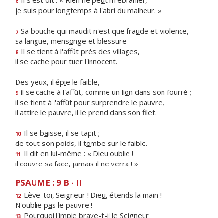
Il s'est dit : « Rien ne pe
u
t m'ébranler,
6
je suis pour longtemps à l'abr
i
du malheur. »
Sa bouche qui maudit n'est que fra
u
de et violence,
7
sa langue, mens
o
nge et blessure.
Il se tient à l'aff
û
t près des villages,
8
il se cache pour tu
e
r l'innocent.
Des yeux, il ép
i
e le faible,
il se cache à l'affût, comme un li
o
n dans son fourré ;
9
il se tient à l'affût pour surpr
e
ndre le pauvre,
il attire le pauvre, il le pr
e
nd dans son filet.
Il se b
a
isse, il se tapit ;
10
de tout son poids, il t
o
mbe sur le faible.
Il dit en lui-même : « Die
u
oublie !
11
il couvre sa face, jam
a
is il ne verra ! »
PSAUME : 9 B - II
Lève-toi, Seigneur ! Die
u
, étends la main !
12
N'oublie p
a
s le pauvre !
Pourquoi l'impie brave-t-
i
l le Seigneur
13