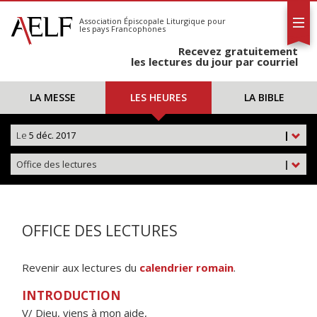
L'AELF
S'abonner
Association Épiscopale Liturgique
pour
les pays Francophones
Calendrier
Recevez gratuitement
Contact
les lectures du jour par courriel
LA MESSE
LES HEURES
LA BIBLE
Le
5 déc. 2017
|
Office des lectures
|
OFFICE DES LECTURES
Revenir aux lectures du
calendrier romain
.
INTRODUCTION
V/ Dieu, viens à mon aide,