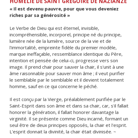
HOMÉLIE DE SAINT GRÉGOIRE DE NAZIANZE
« Il est devenu pauvre, pour que vous deveniez
riches par sa générosité »
Le Verbe de Dieu qui est éternel, invisible,
incompréhensible, incorporel, principe né du principe,
lumière née de la lumière, source de la vie et de
l'immortalité, empreinte fidèle du premier modèle,
marque ineffaçable, ressemblance identique du Père,
intention et pensée de celui-ci, progresse vers son
image. Il prend chair pour sauver la chair, il s'unit à une
âme raisonnable pour sauver mon âme ; il veut purifier
le semblable par le semblable et il devient totalement
homme, sauf en ce qui concerne le péché.
Il est conçu par la Vierge, préalablement purifiée par le
Saint-Esprit dans son âme et dans sa chair, car, s'il fallait
honorer la génération, il fallait honorer davantage la
virginité. Il se présente comme Dieu incarné, formant un
seul être de deux principes opposés, la chair et l'esprit.
L'esprit donnait la divinité, la chair était divinisée. ~