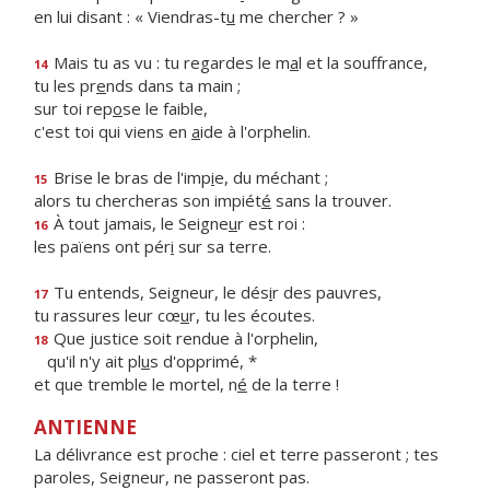
en lui disant : « Viendras-t
u
me chercher ? »
Mais tu as vu : tu regardes le m
a
l et la souffrance,
14
tu les pr
e
nds dans ta main ;
sur toi rep
o
se le faible,
c'est toi qui viens en
a
ide à l'orphelin.
Brise le bras de l'imp
i
e, du méchant ;
15
alors tu chercheras son impiét
é
sans la trouver.
À tout jamais, le Seigne
u
r est roi :
16
les païens ont pér
i
sur sa terre.
Tu entends, Seigneur, le dés
i
r des pauvres,
17
tu rassures leur cœ
u
r, tu les écoutes.
Que justice soit rendue à l'orphelin,
18
qu'il n'y ait pl
u
s d'opprimé, *
et que tremble le mortel, n
é
de la terre !
ANTIENNE
La délivrance est proche : ciel et terre passeront ; tes
paroles, Seigneur, ne passeront pas.