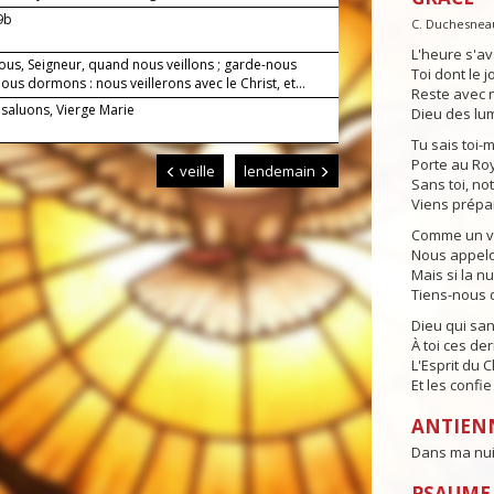
-9b
C. Duchesnea
L'heure s'av
ous, Seigneur, quand nous veillons ; garde-nous
Toi dont le j
us dormons : nous veillerons avec le Christ, et...
Reste avec n
 saluons, Vierge Marie
Dieu des lum
Tu sais toi-
Porte au Ro
veille
lendemain
Sans toi, no
Viens prépa
Comme un vei
Nous appelon
Mais si la n
Tiens-nous d
Dieu qui sa
À toi ces der
L'Esprit du 
Et les confi
ANTIEN
Dans ma nuit,
PSAUME 