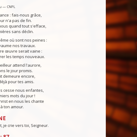
u — CNPL
ance : fais-nous grâce,
our n'a pas de fin.
ous quand tout s'efface,
ières sans déclin.
même où sont nos peines :
yaume nos travaux.
tre œuvre serait vaine :
rer les temps nouveaux.
lleur attend l'aurore,
s le jour promis.
uit demeure encore,
éjà pour tes amis.
ns cesse nous enfantes,
niers mots du jour !
Christ en nous les chante
e à ton amour.
NE
 je crie vers toi, Seigneur.
: 87