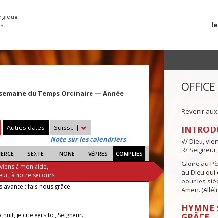
urgique
le
es
OFFICE
 semaine du Temps Ordinaire — Année
Revenir aux
Autres dates
Suisse
|
INTROD
Note sur les calendriers
V/ Dieu, vie
R/ Seigneur,
IERCE
SEXTE
NONE
VÊPRES
COMPLIES
Gloire au Pèr
 viens à mon aide,
au Dieu qui e
eur, à notre secours.
pour les siè
s'avance : fais-nous grâce
Amen. (Allélu
HYMNE :
nuit, je crie vers toi, Seigneur.
GRÂCE