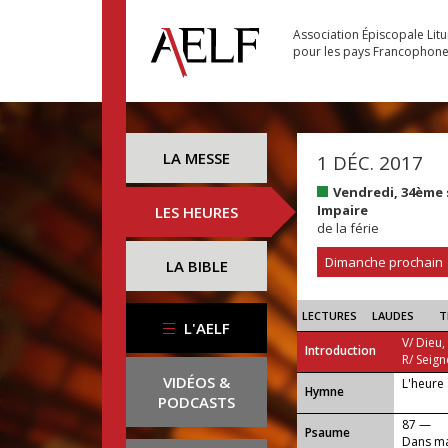
Association Épiscopale Lit
pour les pays Francophon
LA MESSE
1 DÉC. 2017
Vendredi, 34ème
Impaire
LES HEURES
de la férie
Dimanche prochain
LA BIBLE
LECTURES
LAUDES
T
L'AELF
V/ Dieu,
Introduction
R/ Seign
VIDÉOS &
L'heure 
...
Hymne
PODCASTS
87 —
Psaume
Dans ma 