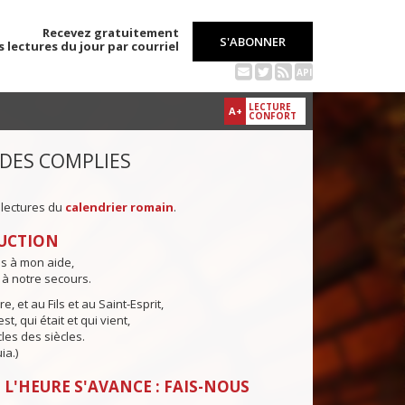
Recevez gratuitement
S'ABONNER
s lectures du jour par courriel
API
LECTURE
A+
CONFORT
 DES COMPLIES
 lectures du
calendrier romain
.
UCTION
ns à mon aide,
 à notre secours.
e, et au Fils et au Saint-Esprit,
st, qui était et qui vient,
cles des siècles.
ia.)
 L'HEURE S'AVANCE : FAIS-NOUS